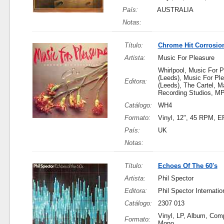
País:
AUSTRALIA
Notas:
Título:
Chrome Hit Corrosio
Artista:
Music For Pleasure
Whirlpool, Music For P
(Leeds), Music For Pl
Editora:
(Leeds), The Cartel, M
Recording Studios, M
Catálogo:
WH4
Formato:
Vinyl, 12", 45 RPM, E
País:
UK
Notas:
Título:
Echoes Of The 60's
Artista:
Phil Spector
Editora:
Phil Spector Internatio
Catálogo:
2307 013
Vinyl, LP, Album, Comp
Formato:
Mono