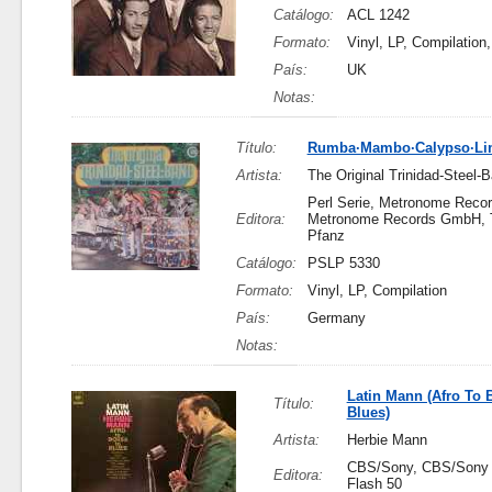
Catálogo:
ACL 1242
Formato:
Vinyl, LP, Compilation
País:
UK
Notas:
Título:
Rumba·Mambo·Calypso·L
Artista:
The Original Trinidad-Steel-
Perl Serie, Metronome Rec
Editora:
Metronome Records GmbH, T
Pfanz
Catálogo:
PSLP 5330
Formato:
Vinyl, LP, Compilation
País:
Germany
Notas:
Latin Mann (Afro To 
Título:
Blues)
Artista:
Herbie Mann
CBS/Sony, CBS/Sony I
Editora:
Flash 50