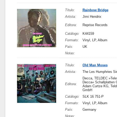
Título:
Rainbow Bridge
Artista:
Jimi Hendrix
Editora:
Reprise Records
Catálogo:
K44159
Formato:
Vinyl, LP, Album
País:
UK
Notas:
Título:
Old Man Moses
Artista:
The Les Humphries Si
Decca, TELDEC »Tele
Decca« Schallplatten
Editora:
Adam Curtze KG, Teld
GmbH
Catálogo:
SLK 16 751-P
Formato:
Vinyl, LP, Album
País:
Germany
Notas: