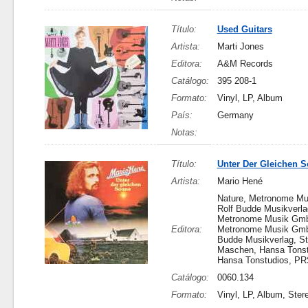
Título:
Used Guitars
Artista:
Marti Jones
Editora:
A&M Records
Catálogo:
395 208-1
Formato:
Vinyl, LP, Album
País:
Germany
Notas:
Título:
Unter Der Gleichen 
Artista:
Mario Hené
Nature, Metronome M
Rolf Budde Musikverl
Metronome Musik Gm
Editora:
Metronome Musik Gmb
Budde Musikverlag, St
Maschen, Hansa Tonst
Hansa Tonstudios, PR
Catálogo:
0060.134
Formato:
Vinyl, LP, Album, Ster