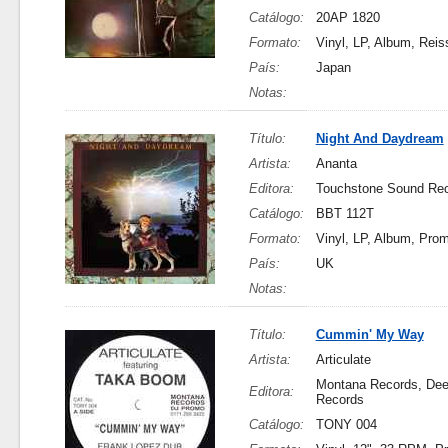
Catálogo:
20AP 1820
Formato:
Vinyl, LP, Album, Reis
País:
Japan
Notas:
Título:
Night And Daydream
Artista:
Ananta
Editora:
Touchstone Sound Rec
Catálogo:
BBT 112T
Formato:
Vinyl, LP, Album, Pro
País:
UK
Notas:
Título:
Cummin' My Way
Artista:
Articulate
Montana Records, De
Editora:
Records
Catálogo:
TONY 004