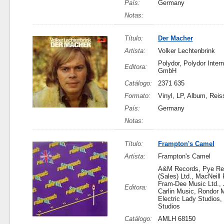
País:
Germany
Notas:
Título:
Der Macher
Artista:
Volker Lechtenbrink
Polydor, Polydor Intern
Editora:
GmbH
Catálogo:
2371 635
Formato:
Vinyl, LP, Album, Reis
País:
Germany
Notas:
Título:
Frampton's Camel
Artista:
Frampton's Camel
A&M Records, Pye Re
(Sales) Ltd., MacNeill 
Fram-Dee Music Ltd., 
Editora:
Carlin Music, Rondor 
Electric Lady Studios,
Studios
Catálogo:
AMLH 68150