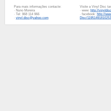
Para mais informações contacte:
Visite a Vinyl Disc 
· Nuno Moreira
· www:
http://vinyldis
· Tel: 968 114 966
· facebook:
http://ww
·
vinyl.disc@yahoo.com
Disc/1195149181025