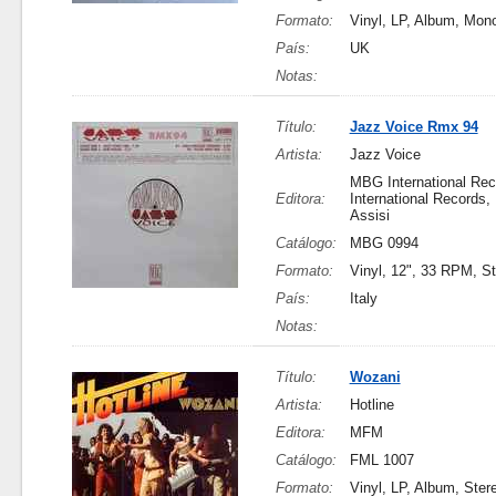
Formato:
Vinyl, LP, Album, Mon
País:
UK
Notas:
Título:
Jazz Voice Rmx 94
Artista:
Jazz Voice
MBG International Re
Editora:
International Records, 
Assisi
Catálogo:
MBG 0994
Formato:
Vinyl, 12", 33 RPM, S
País:
Italy
Notas:
Título:
Wozani
Artista:
Hotline
Editora:
MFM
Catálogo:
FML 1007
Formato:
Vinyl, LP, Album, Ster