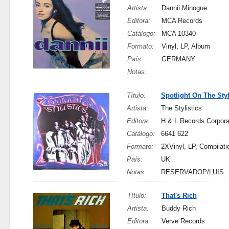
Artista:
Dannii Minogue
Editora:
MCA Records
Catálogo:
MCA 10340
Formato:
Vinyl, LP, Album
País:
GERMANY
Notas:
Título:
Spotlight On The Styl
Artista:
The Stylistics
Editora:
H & L Records Corpora
Catálogo:
6641 622
Formato:
2XVinyl, LP, Compilati
País:
UK
Notas:
RESERVADOP/LUIS
Título:
That's Rich
Artista:
Buddy Rich
Editora:
Verve Records