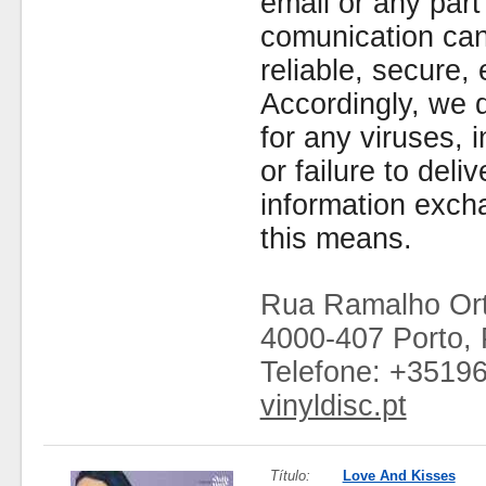
email or any part
comunication can
reliable, secure, 
Accordingly, we d
for any viruses,
or failure to deliv
information exc
this means.
Rua Ramalho Ort
4000-407 Porto, 
Telefone: +3519
vinyldisc.pt
Título:
Love And Kisses