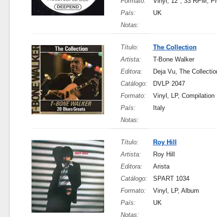
Formato:
Vinyl, 12", 33 RPM, P
País:
UK
Notas:
Título:
The Collection
Artista:
T-Bone Walker
Editora:
Deja Vu, The Collectio
Catálogo:
DVLP 2047
Formato:
Vinyl, LP, Compilation
País:
Italy
Notas:
Título:
Roy Hill
Artista:
Roy Hill
Editora:
Arista
Catálogo:
SPART 1034
Formato:
Vinyl, LP, Album
País:
UK
Notas: