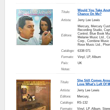
Would You Take Anot
Título:
Chance On Me?
Artista:
Jerry Lee Lewis
Mercury, Mercury Cus
Recording Studio, Copy
Control, Blue Book Mu
Editora:
Melanie Music Ltd., Ca
Corp., Combine Music 
Rose Music Ltd., Phon
Catálogo:
6338 071
Formato:
Vinyl, LP, Album
País:
UK
Notas:
She Still Comes Arou
Título:
Love What's Left Of M
Artista:
Jerry Lee Lewis
Editora:
Mercury,
Catálogo:
RS-132
Formato:
Vinyl, LP, Album, Ster