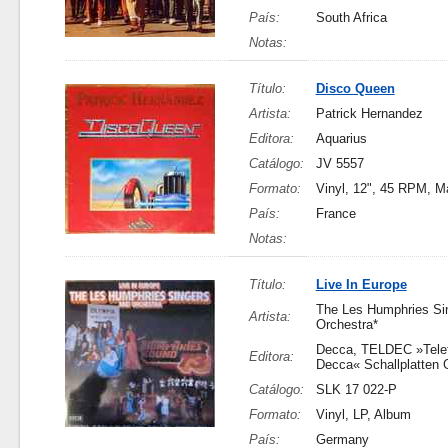
País:
South Africa
Notas:
Título:
Disco Queen
Artista:
Patrick Hernandez
Editora:
Aquarius
Catálogo:
JV 5557
Formato:
Vinyl, 12", 45 RPM, M
País:
France
Notas:
Título:
Live In Europe
The Les Humphries Si
Artista:
Orchestra*
Decca, TELDEC »Tele
Editora:
Decca« Schallplatten
Catálogo:
SLK 17 022-P
Formato:
Vinyl, LP, Album
País:
Germany