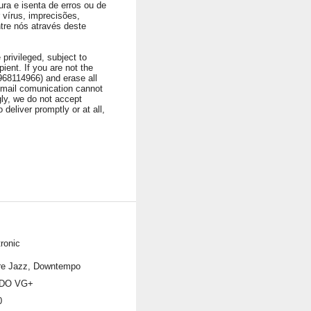
ura e isenta de erros ou de
vírus, imprecisões,
ntre nós através deste
privileged, subject to
ient. If you are not the
1968114966) and erase all
 Email comunication cannot
ngly, we do not accept
 deliver promptly or at all,
ronic
re Jazz, Downtempo
DO VG+
0