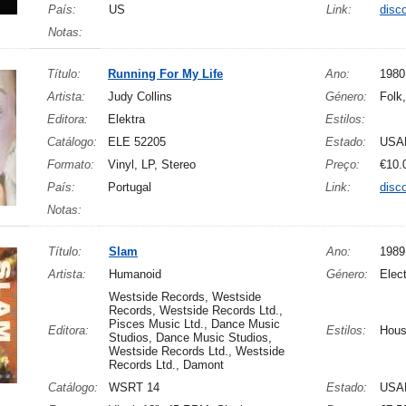
País:
US
Link:
disc
Notas:
Título:
Running For My Life
Ano:
1980
Artista:
Judy Collins
Género:
Folk
Editora:
Elektra
Estilos:
Catálogo:
ELE 52205
Estado:
USA
Formato:
Vinyl, LP, Stereo
Preço:
€10.
País:
Portugal
Link:
disc
Notas:
Título:
Slam
Ano:
1989
Artista:
Humanoid
Género:
Elect
Westside Records, Westside
Records, Westside Records Ltd.,
Pisces Music Ltd., Dance Music
Editora:
Estilos:
Hous
Studios, Dance Music Studios,
Westside Records Ltd., Westside
Records Ltd., Damont
Catálogo:
WSRT 14
Estado:
USA