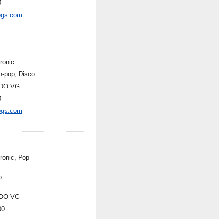
0
ogs.com
ronic
h-pop, Disco
DO VG
0
ogs.com
tronic, Pop
o
DO VG
00