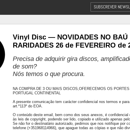
SUBSCREVER NEWSL
Vinyl Disc — NOVIDADES NO BAÚ
RARIDADES 26 de FEVEREIRO de 
Precisa de adquirir gira discos, amplifica
de som?
Nós temos o que procura.
NA COMPRA DE 3 OU MAIS DISCOS,OFERECEMOS OS PORTES
PORTUGAL CONTINENTAL
A presente comunicação tem carácter confidencial nos termos e para 
art.º113º do EOA.
O conteúdo deste email, bem como dos seus anexos, é confidencial e 
às leis de copyright, podendo ser lido, copiado e utilizado apenas pelo
Se não for o destinatário autorizado, pedimos que nos notifique por co
telefone (+351968114966), que apague todas as cópias e que não div