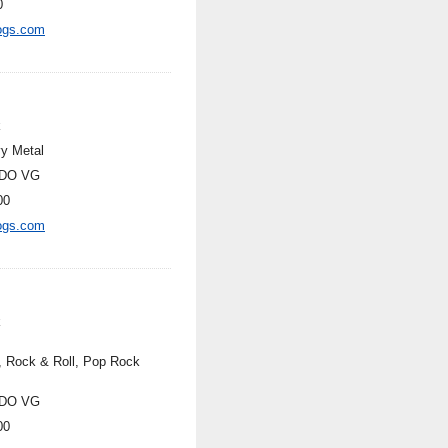
0
ogs.com
k
y Metal
DO VG
00
ogs.com
k
, Rock & Roll, Pop Rock
DO VG
00