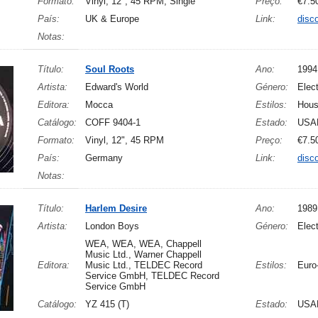
Formato:
Vinyl, 12", 45 RPM, Single
Preço:
€7.5
País:
UK & Europe
Link:
disc
Notas:
Título:
Soul Roots
Ano:
1994
Artista:
Edward's World
Género:
Elect
Editora:
Mocca
Estilos:
Hou
Catálogo:
COFF 9404-1
Estado:
USA
Formato:
Vinyl, 12", 45 RPM
Preço:
€7.5
País:
Germany
Link:
disc
Notas:
Título:
Harlem Desire
Ano:
1989
Artista:
London Boys
Género:
Elect
WEA, WEA, WEA, Chappell
Music Ltd., Warner Chappell
Editora:
Music Ltd., TELDEC Record
Estilos:
Euro
Service GmbH, TELDEC Record
Service GmbH
Catálogo:
YZ 415 (T)
Estado:
USA