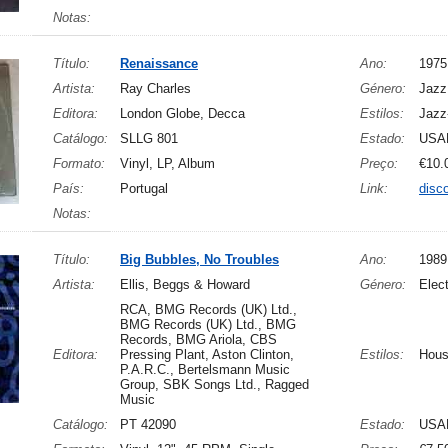
Notas:
Título:
Renaissance
Ano:
1975
Artista:
Ray Charles
Género:
Jazz
Editora:
London Globe, Decca
Estilos:
Jazz
Catálogo:
SLLG 801
Estado:
USA
Formato:
Vinyl, LP, Album
Preço:
€10.
País:
Portugal
Link:
disc
Notas:
Título:
Big Bubbles, No Troubles
Ano:
1989
Artista:
Ellis, Beggs & Howard
Género:
Elect
RCA, BMG Records (UK) Ltd.,
BMG Records (UK) Ltd., BMG
Records, BMG Ariola, CBS
Editora:
Pressing Plant, Aston Clinton,
Estilos:
Hous
P.A.R.C., Bertelsmann Music
Group, SBK Songs Ltd., Ragged
Music
Catálogo:
PT 42090
Estado:
USA