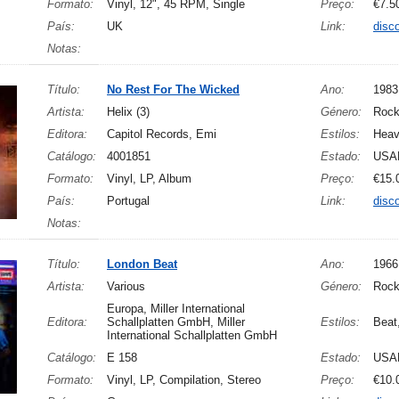
Formato:
Vinyl, 12", 45 RPM, Single
Preço:
€7.5
País:
UK
Link:
disc
Notas:
Título:
No Rest For The Wicked
Ano:
1983
Artista:
Helix (3)
Género:
Roc
Editora:
Capitol Records, Emi
Estilos:
Heav
Catálogo:
4001851
Estado:
USA
Formato:
Vinyl, LP, Album
Preço:
€15.
País:
Portugal
Link:
disc
Notas:
Título:
London Beat
Ano:
1966
Artista:
Various
Género:
Roc
Europa, Miller International
Editora:
Schallplatten GmbH, Miller
Estilos:
Beat
International Schallplatten GmbH
Catálogo:
E 158
Estado:
USA
Formato:
Vinyl, LP, Compilation, Stereo
Preço:
€10.