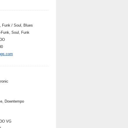
, Funk / Soul, Blues
-Funk, Soul, Funk
DO
00
ogs.com
ronic
e, Downtempo
DO VG