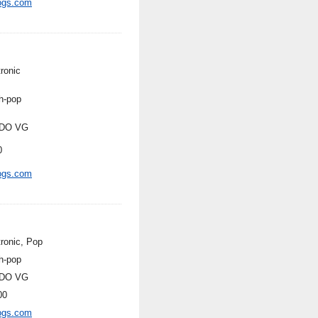
ogs.com
ronic
h-pop
DO VG
0
ogs.com
tronic, Pop
h-pop
DO VG
00
ogs.com