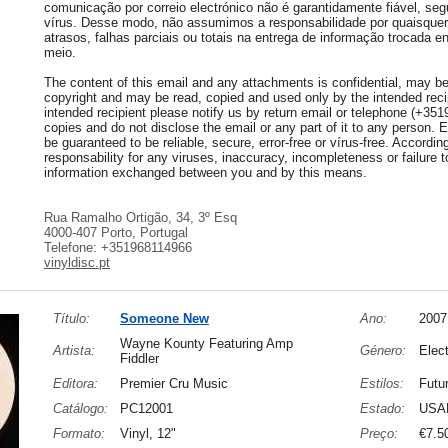
comunicação por correio electrónico não é garantidamente fiável, seg
vírus. Desse modo, não assumimos a responsabilidade por quaisquer 
atrasos, falhas parciais ou totais na entrega de informação trocada e
meio.
The content of this email and any attachments is confidential, may be 
copyright and may be read, copied and used only by the intended recip
intended recipient please notify us by return email or telephone (+35
copies and do not disclose the email or any part of it to any person.
be guaranteed to be reliable, secure, error-free or vírus-free. Accordi
responsability for any viruses, inaccuracy, incompleteness or failure to
information exchanged between you and by this means.
Rua Ramalho Ortigão, 34, 3º Esq
4000-407 Porto, Portugal
Telefone: +351968114966
vinyldisc.pt
Título:
Someone New
Ano:
2007
Wayne Kounty Featuring Amp
Artista:
Género:
Elect
Fiddler
Editora:
Premier Cru Music
Estilos:
Futu
Catálogo:
PC12001
Estado:
USA
Formato:
Vinyl, 12"
Preço:
€7.5