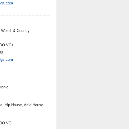
ogs.com
, World, & Country
DO VG+
00
ogs.com
ronic
e, Hip-House, Acid House
DO VG