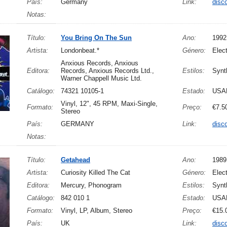
País:
Germany
Link:
disc
Notas:
Título:
You Bring On The Sun
Ano:
1992
Artista:
Londonbeat.*
Género:
Elect
Anxious Records, Anxious
Editora:
Records, Anxious Records Ltd.,
Estilos:
Synt
Warner Chappell Music Ltd.
Catálogo:
74321 10105-1
Estado:
USA
Vinyl, 12", 45 RPM, Maxi-Single,
Formato:
Preço:
€7.5
Stereo
País:
GERMANY
Link:
disc
Notas:
Título:
Getahead
Ano:
1989
Artista:
Curiosity Killed The Cat
Género:
Elec
Editora:
Mercury, Phonogram
Estilos:
Synt
Catálogo:
842 010 1
Estado:
USA
Formato:
Vinyl, LP, Album, Stereo
Preço:
€15.
País:
UK
Link:
disc