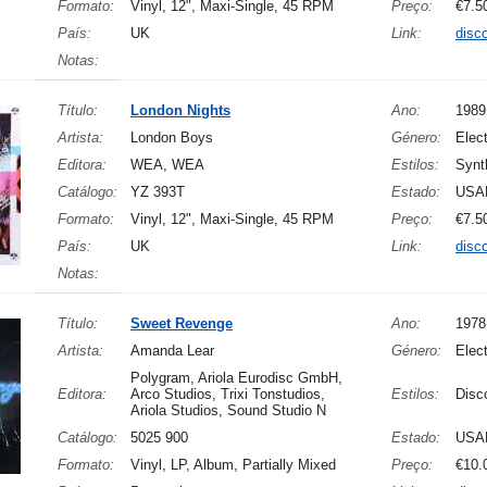
Formato:
Vinyl, 12", Maxi-Single, 45 RPM
Preço:
€7.5
País:
UK
Link:
disc
Notas:
Título:
London Nights
Ano:
1989
Artista:
London Boys
Género:
Elect
Editora:
WEA, WEA
Estilos:
Synt
Catálogo:
YZ 393T
Estado:
USA
Formato:
Vinyl, 12", Maxi-Single, 45 RPM
Preço:
€7.5
País:
UK
Link:
disc
Notas:
Título:
Sweet Revenge
Ano:
1978
Artista:
Amanda Lear
Género:
Elec
Polygram, Ariola Eurodisc GmbH,
Editora:
Arco Studios, Trixi Tonstudios,
Estilos:
Disc
Ariola Studios, Sound Studio N
Catálogo:
5025 900
Estado:
USA
Formato:
Vinyl, LP, Album, Partially Mixed
Preço:
€10.