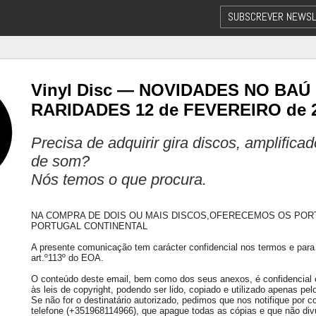
SUBSCREVER NEWSL
Vinyl Disc — NOVIDADES NO BAÚ
RARIDADES 12 de FEVEREIRO de 
Precisa de adquirir gira discos, amplifica
de som?
Nós temos o que procura.
NA COMPRA DE DOIS OU MAIS DISCOS,OFERECEMOS OS POR
PORTUGAL CONTINENTAL
A presente comunicação tem carácter confidencial nos termos e para 
art.º113º do EOA.
O conteúdo deste email, bem como dos seus anexos, é confidencial e 
às leis de copyright, podendo ser lido, copiado e utilizado apenas pelo
Se não for o destinatário autorizado, pedimos que nos notifique por co
telefone (+351968114966), que apague todas as cópias e que não div