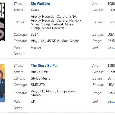
Título:
Die Walküre
Ano:
1988
Artista:
49ers
Género:
Elect
Airplay Records, Carrere, SNA,
Airplay Records, Carrere, Network
Editora:
Estilos:
Euro
Music Group, Network Music
Group, Mhara Records
Catálogo:
8917
Estado:
USA
Formato:
Vinyl, 12", 45 RPM, Maxi-Single
Preço:
€7.5
País:
France
Link:
disc
Notas:
Título:
The Story So Far
Ano:
1988
Artista:
Bucks Fizz
Género:
Elec
Editora:
Stylus Music
Estilos:
Synt
Catálogo:
SMR 870
Estado:
USA
Vinyl, LP, Album, Compilation,
Formato:
Preço:
€15.
Stereo
País:
UK
Link:
disc
Notas: