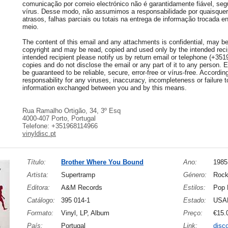
comunicação por correio electrónico não é garantidamente fiável, seg
vírus. Desse modo, não assumimos a responsabilidade por quaisquer 
atrasos, falhas parciais ou totais na entrega de informação trocada e
meio.
The content of this email and any attachments is confidential, may be 
copyright and may be read, copied and used only by the intended recip
intended recipient please notify us by return email or telephone (+35
copies and do not disclose the email or any part of it to any person.
be guaranteed to be reliable, secure, error-free or vírus-free. Accordi
responsability for any viruses, inaccuracy, incompleteness or failure to
information exchanged between you and by this means.
Rua Ramalho Ortigão, 34, 3º Esq
4000-407 Porto, Portugal
Telefone: +351968114966
vinyldisc.pt
Título:
Brother Where You Bound
Ano:
1985
Artista:
Supertramp
Género:
Rock
Editora:
A&M Records
Estilos:
Pop 
Catálogo:
395 014-1
Estado:
USA
Formato:
Vinyl, LP, Album
Preço:
€15.
País:
Portugal
Link:
disc