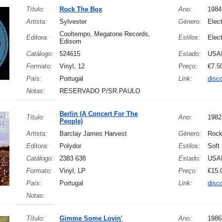
Título:
Rock The Box
Ano:
1984
Artista:
Sylvester
Género:
Elect
Cooltempo, Megatone Records,
Editora:
Estilos:
Elec
Edisom
Catálogo:
524615
Estado:
USA
Formato:
Vinyl, 12
Preço:
€7.5
País:
Portugal
Link:
disc
Notas:
RESERVADO P/SR.PAULO
Berlin (A Concert For The
Título:
Ano:
1982
People)
Artista:
Barclay James Harvest
Género:
Roc
Editora:
Polydor
Estilos:
Soft
Catálogo:
2383 638
Estado:
USA
Formato:
Vinyl, LP
Preço:
€15.
País:
Portugal
Link:
disc
Notas:
Título:
Gimme Some Lovin'
Ano:
1986