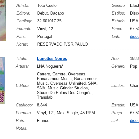
Artista:
Toto Coelo
Género:
Elect
Editora:
Debut, Dacapo
Estilos:
Disc
Catálogo:
32.601017.35
Estado:
USA
Formato:
Vinyl, 12
Preço:
€7.5
País:
Portugal
Link:
disc
Notas:
RESERVADO P/SR.PAULO
Título:
Lunettes Noires
Ano:
1988
Artista:
LNA Noguerra*
Género:
Pop
Carrere, Carrere, Overseas,
Bananamour Music, Bananamour
Music, Overseas Unlimited, SNA,
Editora:
Estilos:
Cha
SNA, Music Grinder Studios,
Studio Du Palais Des Congrès,
Translab
Catálogo:
8.844
Estado:
USA
Formato:
Vinyl, 12", Maxi-Single, 45 RPM
Preço:
€7.5
País:
France
Link:
disc
Notas: