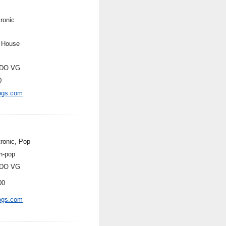
ronic
 House
DO VG
0
ogs.com
tronic, Pop
h-pop
DO VG
00
ogs.com