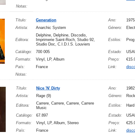
Notas:
Título:
Generation
Ano:
1975
Artista:
Anarchic System
Género:
Elec
Delphine, Delphine, Discodis,
Editora:
Imprimerie Saint-Roch, Studio 92,
Estilos:
Prog
Studio Doc, C.I.D.I.S. Louviers
Catálogo:
700 005
Estado:
USA
Formato:
Vinyl, LP, Album
Preço:
€15.
País:
France
Link:
disc
Notas:
Título:
Nice 'N' Dirty
Ano:
1982
Artista:
Rage (9)
Género:
Roc
Carrere, Carrere, Carrere, Carrere
Editora:
Estilos:
Hard
Music
Catálogo:
67.897
Estado:
USA
Formato:
Vinyl, LP, Album, Stereo
Preço:
€25.
País:
France
Link:
disc