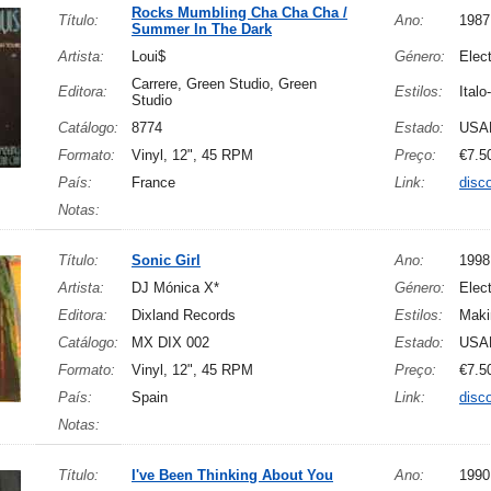
Rocks Mumbling Cha Cha Cha /
Título:
Ano:
1987
Summer In The Dark
Artista:
Loui$
Género:
Elect
Carrere, Green Studio, Green
Editora:
Estilos:
Italo
Studio
Catálogo:
8774
Estado:
USA
Formato:
Vinyl, 12", 45 RPM
Preço:
€7.5
País:
France
Link:
disc
Notas:
Título:
Sonic Girl
Ano:
1998
Artista:
DJ Mónica X*
Género:
Elect
Editora:
Dixland Records
Estilos:
Maki
Catálogo:
MX DIX 002
Estado:
USA
Formato:
Vinyl, 12", 45 RPM
Preço:
€7.5
País:
Spain
Link:
disc
Notas:
Título:
I've Been Thinking About You
Ano:
1990