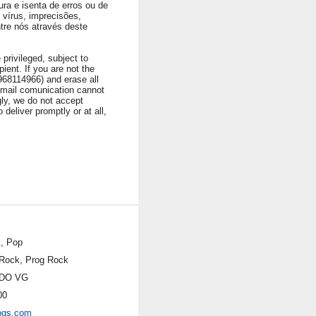
ura e isenta de erros ou de
vírus, imprecisões,
ntre nós através deste
privileged, subject to
ient. If you are not the
1968114966) and erase all
 Email comunication cannot
ngly, we do not accept
 deliver promptly or at all,
, Pop
Rock, Prog Rock
DO VG
00
ogs.com