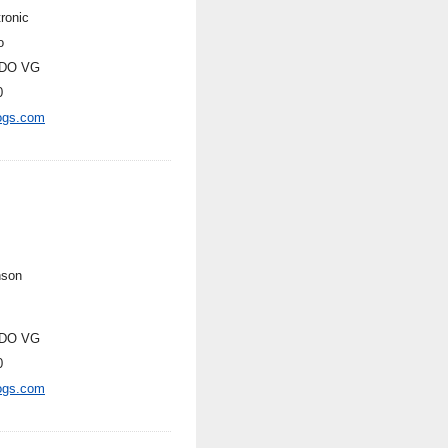
ronic
o
DO VG
0
ogs.com
nson
DO VG
0
ogs.com