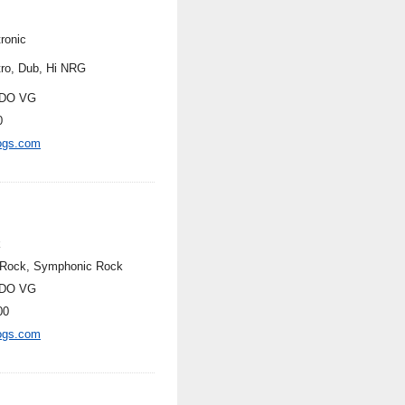
ronic
tro, Dub, Hi NRG
DO VG
0
ogs.com
k
 Rock, Symphonic Rock
DO VG
00
ogs.com