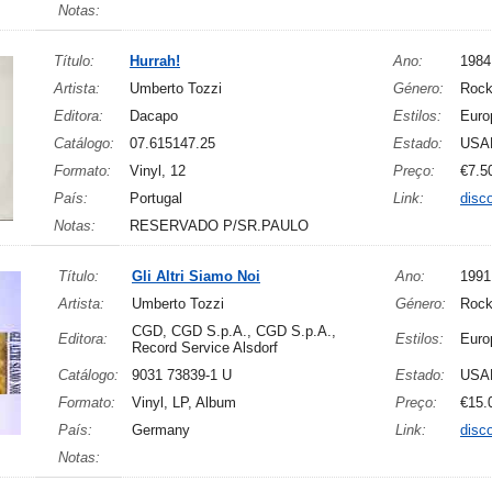
Notas:
Título:
Hurrah!
Ano:
1984
Artista:
Umberto Tozzi
Género:
Rock
Editora:
Dacapo
Estilos:
Euro
Catálogo:
07.615147.25
Estado:
USA
Formato:
Vinyl, 12
Preço:
€7.5
País:
Portugal
Link:
disc
Notas:
RESERVADO P/SR.PAULO
Título:
Gli Altri Siamo Noi
Ano:
1991
Artista:
Umberto Tozzi
Género:
Rock
CGD, CGD S.p.A., CGD S.p.A.,
Editora:
Estilos:
Euro
Record Service Alsdorf
Catálogo:
9031 73839-1 U
Estado:
USA
Formato:
Vinyl, LP, Album
Preço:
€15.
País:
Germany
Link:
disc
Notas: