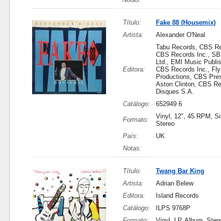
Título:
Fake 88 (Housemix)
Artista:
Alexander O'Neal
Tabu Records, CBS Re
CBS Records Inc., S
Ltd., EMI Music Publis
Editora:
CBS Records Inc., Fl
Productions, CBS Pres
Aston Clinton, CBS R
Disques S.A.
Catálogo:
652949 6
Vinyl, 12", 45 RPM, Si
Formato:
Stereo
País:
UK
Notas:
Título:
Twang Bar King
Artista:
Adrian Belew
Editora:
Island Records
Catálogo:
ILPS 9768P
Formato:
Vinyl, LP, Album, Ster