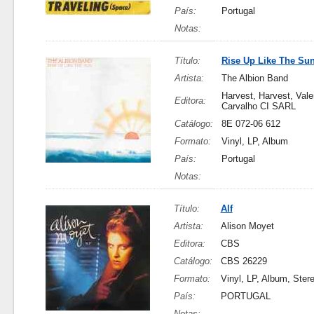
País:
Portugal
Notas:
Título:
Rise Up Like The Su
Artista:
The Albion Band
Harvest, Harvest, Vale
Editora:
Carvalho CI SARL
Catálogo:
8E 072-06 612
Formato:
Vinyl, LP, Album
País:
Portugal
Notas:
Título:
Alf
Artista:
Alison Moyet
Editora:
CBS
Catálogo:
CBS 26229
Formato:
Vinyl, LP, Album, Ster
País:
PORTUGAL
Notas: