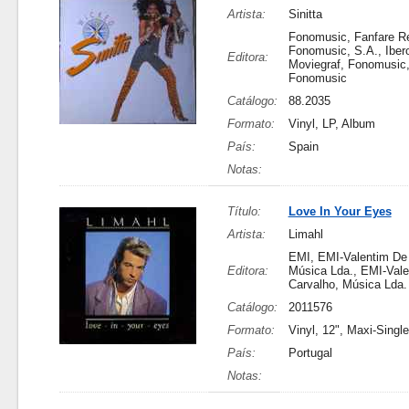
Artista:
Sinitta
Fonomusic, Fanfare R
Fonomusic, S.A., Ibero
Editora:
Moviegraf, Fonomusic,
Fonomusic
Catálogo:
88.2035
Formato:
Vinyl, LP, Album
País:
Spain
Notas:
Título:
Love In Your Eyes
Artista:
Limahl
EMI, EMI-Valentim De 
Editora:
Música Lda., EMI-Val
Carvalho, Música Lda.
Catálogo:
2011576
Formato:
Vinyl, 12", Maxi-Single
País:
Portugal
Notas: