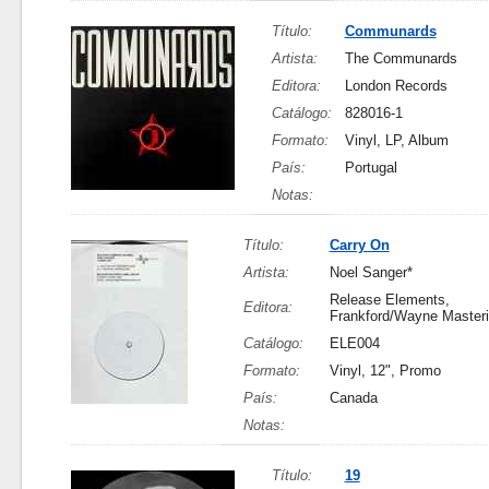
Título:
Communards
Artista:
The Communards
Editora:
London Records
Catálogo:
828016-1
Formato:
Vinyl, LP, Album
País:
Portugal
Notas:
Título:
Carry On
Artista:
Noel Sanger*
Release Elements,
Editora:
Frankford/Wayne Master
Catálogo:
ELE004
Formato:
Vinyl, 12", Promo
País:
Canada
Notas:
Título:
19