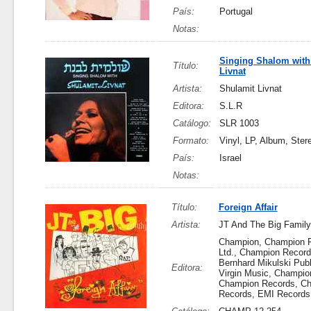
País:
Portugal
Notas:
Singing Shalom with
Título:
Livnat
Artista:
Shulamit Livnat
Editora:
S.L.R
Catálogo:
SLR 1003
Formato:
Vinyl, LP, Album, Ster
País:
Israel
Notas:
Título:
Foreign Affair
Artista:
JT And The Big Family
Champion, Champion 
Ltd., Champion Record
Bernhard Mikulski Publ
Editora:
Virgin Music, Champio
Champion Records, C
Records, EMI Records