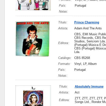
País:
Portugal
Notas:
Título:
Prince Charming
Artista:
Adam And The Ants
CBS, EMI Music Publis
CBS Records, CBS Rec
Studios, Sericrom Lda
Editora:
(Portugal) Música E Di
CBS (Portugal) Música
Lda.
Catálogo:
CBS 85268
Formato:
Vinyl, LP, Album
País:
Portugal
Notas:
Título:
Absolutely Immune
Artista:
Act
ZTT, ZTT, ZTT, ZTT, P
Editora:
Songs Ltd., Rondor Mu