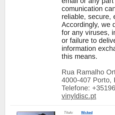
email or any part
comunication can
reliable, secure, 
Accordingly, we d
for any viruses,
or failure to deliv
information exc
this means.
Rua Ramalho Ort
4000-407 Porto, 
Telefone: +3519
vinyldisc.pt
Título:
Wicked