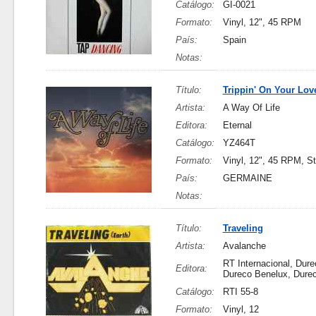
Catálogo:
GI-0021
Formato:
Vinyl, 12", 45 RPM
País:
Spain
Notas:
Título:
Trippin' On Your Lov
Artista:
A Way Of Life
Editora:
Eternal
Catálogo:
YZ464T
Formato:
Vinyl, 12", 45 RPM, S
País:
GERMAINE
Notas:
Título:
Traveling
Artista:
Avalanche
RT Internacional, Dur
Editora:
Dureco Benelux, Dure
Catálogo:
RTI 55-8
Formato:
Vinyl, 12