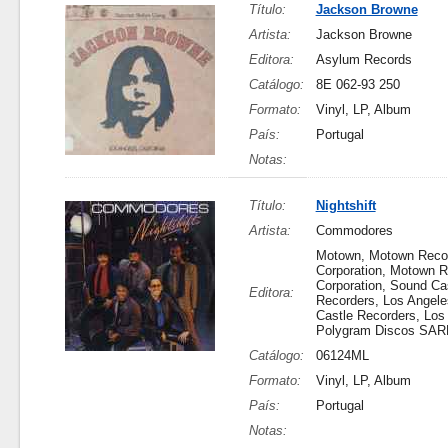
Título:
Jackson Browne
Artista:
Jackson Browne
Editora:
Asylum Records
Catálogo:
8E 062-93 250
Formato:
Vinyl, LP, Album
País:
Portugal
Notas:
Título:
Nightshift
Artista:
Commodores
Motown, Motown Reco
Corporation, Motown 
Corporation, Sound Ca
Editora:
Recorders, Los Angel
Castle Recorders, Los
Polygram Discos SAR
Catálogo:
06124ML
Formato:
Vinyl, LP, Album
País:
Portugal
Notas: