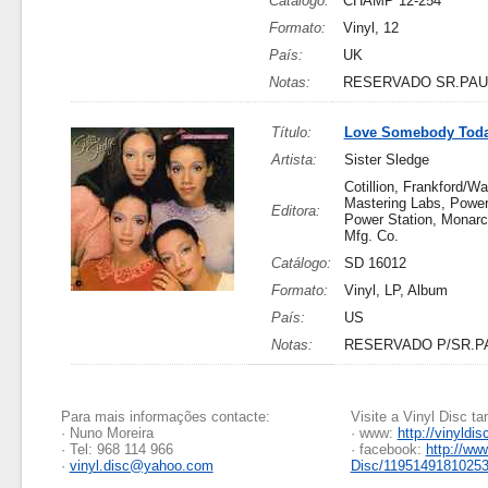
Catálogo:
CHAMP 12-254
Formato:
Vinyl, 12
País:
UK
Notas:
RESERVADO SR.PAU
Título:
Love Somebody Tod
Artista:
Sister Sledge
Cotillion, Frankford/W
Mastering Labs, Power
Editora:
Power Station, Monar
Mfg. Co.
Catálogo:
SD 16012
Formato:
Vinyl, LP, Album
País:
US
Notas:
RESERVADO P/SR.P
Para mais informações contacte:
Visite a Vinyl Disc 
· Nuno Moreira
· www:
http://vinyldis
· Tel: 968 114 966
· facebook:
http://ww
·
vinyl.disc@yahoo.com
Disc/1195149181025