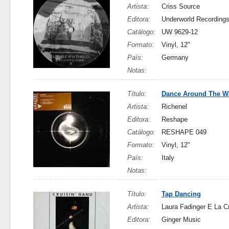
Artista:
Criss Source
Editora:
Underworld Recording
Catálogo:
UW 9629-12
Formato:
Vinyl, 12"
País:
Germany
Notas:
Título:
Dance Around The W
Artista:
Richenel
Editora:
Reshape
Catálogo:
RESHAPE 049
Formato:
Vinyl, 12"
País:
Italy
Notas:
Título:
Tap Dancing
Artista:
Laura Fadinger E La Cr
Editora:
Ginger Music