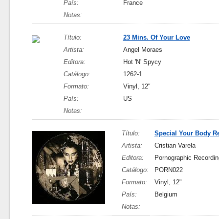
País:
France
Notas:
Título:
23 Mins. Of Your Love
Artista:
Angel Moraes
Editora:
Hot 'N' Spycy
Catálogo:
1262-1
Formato:
Vinyl, 12"
País:
US
Notas:
Título:
Special Your Body R
Artista:
Cristian Varela
Editora:
Pornographic Recordin
Catálogo:
PORN022
Formato:
Vinyl, 12"
País:
Belgium
Notas: