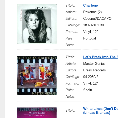
Título:
Charlene
Artista:
Roxanne (2)
Editora:
Coconut/DACAPO
Catálogo:
18.602101.30
Formato:
Vinyl, 12"
País:
Portugal
Notas:
Título:
Let's Break Into The 
Artista:
Master Genius
Editora:
Break Records
Catálogo:
04.2080/2
Formato:
Vinyl, 12"
País:
Spain
Notas:
White Lines (Don't Don
Título:
(Lineas Blancas)