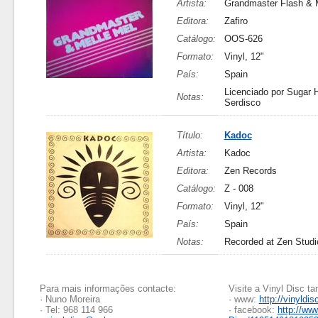
Artista:
Grandmaster Flash & 
Editora:
Zafiro
Catálogo:
OOS-626
Formato:
Vinyl, 12"
País:
Spain
Licenciado por Sugar H
Notas:
Serdisco
Título:
Kadoc
Artista:
Kadoc
Editora:
Zen Records
Catálogo:
Z - 008
Formato:
Vinyl, 12"
País:
Spain
Notas:
Recorded at Zen Studi
Para mais informações contacte:
Visite a Vinyl Disc 
· Nuno Moreira
· www:
http://vinyldis
· Tel: 968 114 966
· facebook:
http://ww