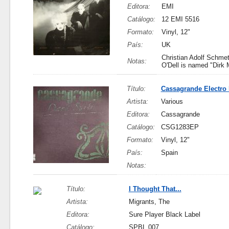
Editora:
EMI
Catálogo:
12 EMI 5516
Formato:
Vinyl, 12"
País:
UK
Christian Adolf Schmet
Notas:
O'Dell is named "Dirk 
Título:
Cassagrande Electro 
Artista:
Various
Editora:
Cassagrande
Catálogo:
CSG1283EP
Formato:
Vinyl, 12"
País:
Spain
Notas:
Título:
I Thought That...
Artista:
Migrants, The
Editora:
Sure Player Black Label
Catálogo:
SPBL 007