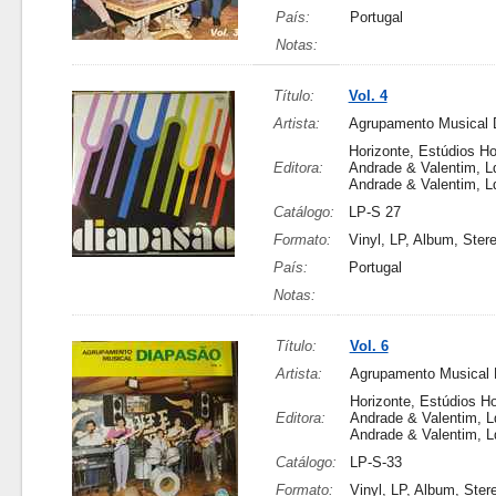
País:
Portugal
Notas:
Título:
Vol. 4
Artista:
Agrupamento Musical 
Horizonte, Estúdios Ho
Editora:
Andrade & Valentim, Ld
Andrade & Valentim, L
Catálogo:
LP-S 27
Formato:
Vinyl, LP, Album, Ster
País:
Portugal
Notas:
Título:
Vol. 6
Artista:
Agrupamento Musical 
Horizonte, Estúdios Ho
Editora:
Andrade & Valentim, Ld
Andrade & Valentim, L
Catálogo:
LP-S-33
Formato:
Vinyl, LP, Album, Ster