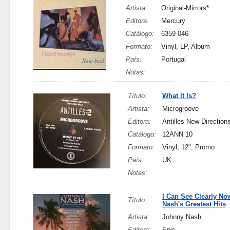
Artista:
Original-Mirrors*
Editora:
Mercury
Catálogo:
6359 046
Formato:
Vinyl, LP, Album
País:
Portugal
Notas:
Título:
What It Is?
Artista:
Microgroove
Editora:
Antilles New Direction
Catálogo:
12ANN 10
Formato:
Vinyl, 12", Promo
País:
UK
Notas:
I Can See Clearly No
Título:
Nash's Greatest Hits
Artista:
Johnny Nash
Editora:
Epic