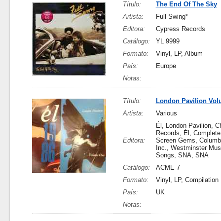
Título:
The End Of The Sky
Artista:
Full Swing*
Editora:
Cypress Records
Catálogo:
YL 9999
Formato:
Vinyl, LP, Album
País:
Europe
Notas:
Título:
London Pavilion Vo
Artista:
Various
Él, London Pavilion, C
Records, Él, Complete
Editora:
Screen Gems, Columb
Inc., Westminster Musi
Songs, SNA, SNA
Catálogo:
ACME 7
Formato:
Vinyl, LP, Compilation
País:
UK
Notas: