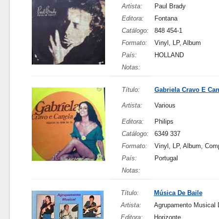
Artista:
Paul Brady
Editora:
Fontana
Catálogo:
848 454-1
Formato:
Vinyl, LP, Album
País:
HOLLAND
Notas:
Título:
Gabriela Cravo E Can
Artista:
Various
Editora:
Philips
Catálogo:
6349 337
Formato:
Vinyl, LP, Album, Comp
País:
Portugal
Notas:
Título:
Música De Baile
Artista:
Agrupamento Musical 
Editora:
Horizonte