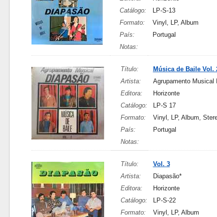
Catálogo:
LP-S-13
Formato:
Vinyl, LP, Album
País:
Portugal
Notas:
Título:
Música de Baile Vol. 
Artista:
Agrupamento Musical 
Editora:
Horizonte
Catálogo:
LP-S 17
Formato:
Vinyl, LP, Album, Ster
País:
Portugal
Notas:
Título:
Vol. 3
Artista:
Diapasão*
Editora:
Horizonte
Catálogo:
LP-S-22
Formato:
Vinyl, LP, Album