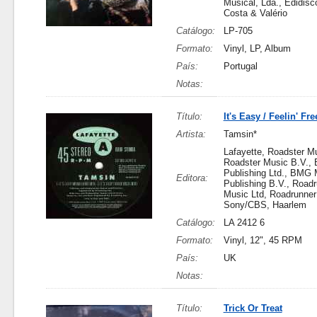
Musical, Lda., Edidisc
Costa & Valério
Catálogo:
LP-705
Formato:
Vinyl, LP, Album
País:
Portugal
Notas:
Título:
It's Easy / Feelin' Fre
Artista:
Tamsin*
Lafayette, Roadster Mu
Roadster Music B.V.,
Publishing Ltd., BMG 
Editora:
Publishing B.V., Road
Music Ltd, Roadrunner
Sony/CBS, Haarlem
Catálogo:
LA 2412 6
Formato:
Vinyl, 12", 45 RPM
País:
UK
Notas:
Título:
Trick Or Treat