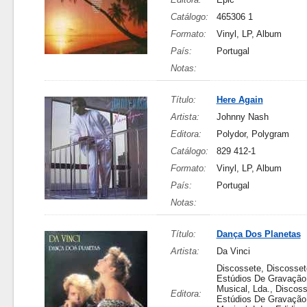
Catálogo:
465306 1
Formato:
Vinyl, LP, Album
País:
Portugal
Notas:
Título:
Here Again
Artista:
Johnny Nash
Editora:
Polydor, Polygram
Catálogo:
829 412-1
Formato:
Vinyl, LP, Album
País:
Portugal
Notas:
Título:
Dança Dos Planetas
Artista:
Da Vinci
Discossete, Discosset
Estúdios De Gravação
Musical, Lda., Discoss
Editora:
Estúdios De Gravação