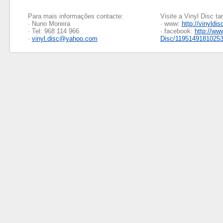
Para mais informações contacte:
Visite a Vinyl Disc 
· Nuno Moreira
· www:
http://vinyldis
· Tel: 968 114 966
· facebook:
http://ww
·
vinyl.disc@yahoo.com
Disc/1195149181025