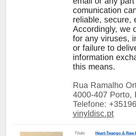
email or any part
comunication can
reliable, secure, 
Accordingly, we d
for any viruses,
or failure to deliv
information exc
this means.
Rua Ramalho Ort
4000-407 Porto, 
Telefone: +3519
vinyldisc.pt
Título:
Heart-Twango & Raw-