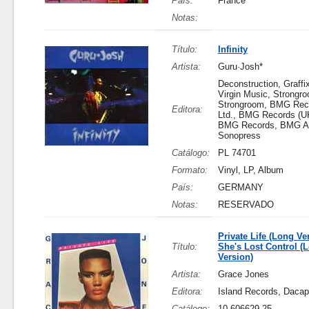
País:
France
Notas:
Título:
Infinity
Artista:
Guru·Josh*
Deconstruction, Graffix
Virgin Music, Strongr
Strongroom, BMG Rec
Editora:
Ltd., BMG Records (UK
BMG Records, BMG Ar
Sonopress
Catálogo:
PL 74701
Formato:
Vinyl, LP, Album
País:
GERMANY
Notas:
RESERVADO
Private Life (Long Ver
Título:
She's Lost Control (
Version)
Artista:
Grace Jones
Editora:
Island Records, Daca
Catálogo:
10.606629.25