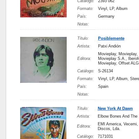
Catálogo:
2393 062
Formato:
Vinyl, LP, Album
País:
Germany
Notas:
Título:
Posiblemente
Artista:
Patxi Andión
Movieplay, Movieplay,
Editora:
Movieplay S.A., Iberof
Movieplay, Offset ALG
Catálogo:
S-26134
Formato:
Vinyl, LP, Album, Ster
País:
Spain
Notas:
Título:
New York At Dawn
Artista:
Elbow Bones And The 
EMI America, Vecemi,
Editora:
Discos, Lda.
Catálogo:
7171031