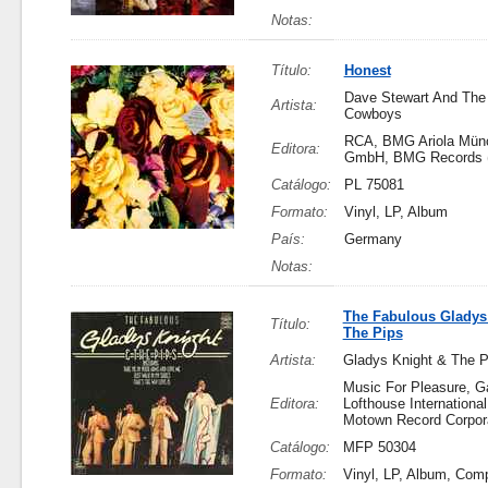
Notas:
Título:
Honest
Dave Stewart And The 
Artista:
Cowboys
RCA, BMG Ariola Mün
Editora:
GmbH, BMG Records (
Catálogo:
PL 75081
Formato:
Vinyl, LP, Album
País:
Germany
Notas:
The Fabulous Gladys
Título:
The Pips
Artista:
Gladys Knight & The P
Music For Pleasure, G
Editora:
Lofthouse International
Motown Record Corpor
Catálogo:
MFP 50304
Formato:
Vinyl, LP, Album, Comp