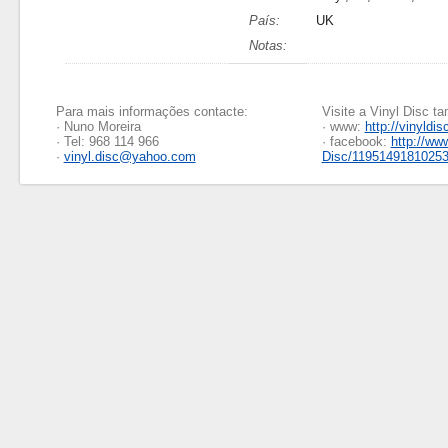
País:
UK
Notas:
Para mais informações contacte:
Visite a Vinyl Disc 
· Nuno Moreira
· www:
http://vinyldis
· Tel: 968 114 966
· facebook:
http://ww
·
vinyl.disc@yahoo.com
Disc/1195149181025