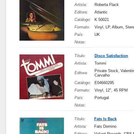
Artista:
Roberta Flack
Editora:
Atlantic
Catálogo:
K 50021
Formato:
Vinyl, LP, Album, Ster
País:
UK
Notas:
Título:
Disco Satisfaction
Artista:
Tommi
Private Stock, Valenti
Editora:
Carvalho
Catálogo:
E04660295
Formato:
Vinyl, 12", 45 RPM
País:
Portugal
Notas:
Título:
Fats Is Back
Artista:
Fats Domino
Editora:
Valiant Records, CBS