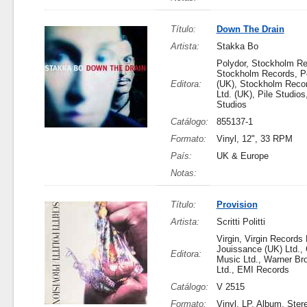
Título:
Down The Drain
Artista:
Stakka Bo
Polydor, Stockholm Re
Stockholm Records, Po
Editora:
(UK), Stockholm Recor
Ltd. (UK), Pile Studios
Studios
Catálogo:
855137-1
Formato:
Vinyl, 12", 33 RPM
País:
UK & Europe
Notas:
Título:
Provision
Artista:
Scritti Politti
Virgin, Virgin Records 
Jouissance (UK) Ltd., 
Editora:
Music Ltd., Warner Br
Ltd., EMI Records
Catálogo:
V 2515
Formato:
Vinyl, LP, Album, Ster