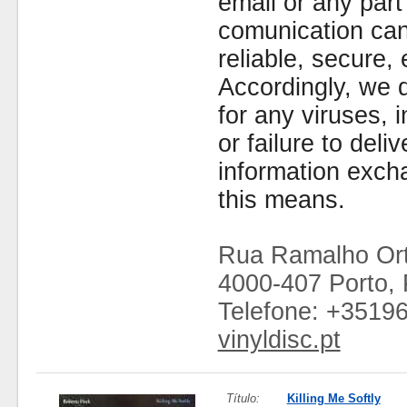
email or any part
comunication can
reliable, secure, 
Accordingly, we d
for any viruses,
or failure to deliv
information exc
this means.
Rua Ramalho Ort
4000-407 Porto, 
Telefone: +3519
vinyldisc.pt
Título:
Killing Me Softly