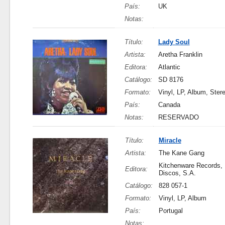
País:
UK
Notas:
Título:
Lady Soul
Artista:
Aretha Franklin
Editora:
Atlantic
Catálogo:
SD 8176
Formato:
Vinyl, LP, Album, Ster
País:
Canada
Notas:
RESERVADO
Título:
Miracle
Artista:
The Kane Gang
Kitchenware Records,
Editora:
Discos, S.A.
Catálogo:
828 057-1
Formato:
Vinyl, LP, Album
País:
Portugal
Notas: