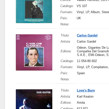
Catálogo:
VS 107
Formato:
Vinyl, LP, Album, Ster
País:
UK
Notas:
Título:
Carlos Gardel
Artista:
Carlos Gardel
Odeon, Gigantes De L
Editora:
Compañia Del Gramof
S.A.E., EMI-Odeon, S
Catálogo:
1J 054-80.602
Formato:
Vinyl, LP, Compilation
País:
Spain
Notas:
Título:
Love's Burn
Artista:
Karl Keaton
Editora:
Ariola
Catálogo:
613 971