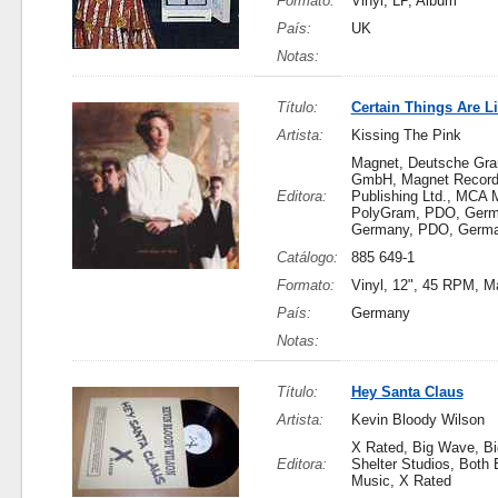
Formato:
Vinyl, LP, Album
País:
UK
Notas:
Título:
Certain Things Are Li
Artista:
Kissing The Pink
Magnet, Deutsche Gr
GmbH, Magnet Record
Editora:
Publishing Ltd., MCA M
PolyGram, PDO, Germ
Germany, PDO, Germ
Catálogo:
885 649-1
Formato:
Vinyl, 12", 45 RPM, M
País:
Germany
Notas:
Título:
Hey Santa Claus
Artista:
Kevin Bloody Wilson
X Rated, Big Wave, B
Editora:
Shelter Studios, Both 
Music, X Rated