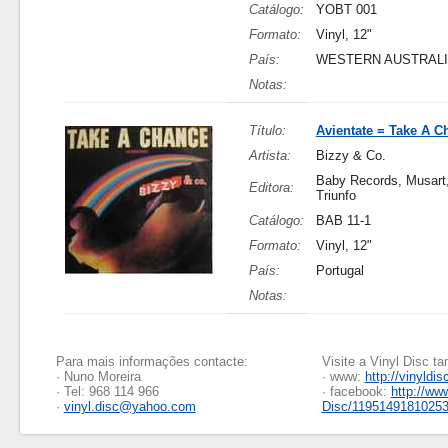
Catálogo:
YOBT 001
Formato:
Vinyl, 12"
País:
WESTERN AUSTRAL
Notas:
Título:
Avientate = Take A C
Artista:
Bizzy & Co.
Baby Records, Musart
Editora:
Triunfo
Catálogo:
BAB 11-1
Formato:
Vinyl, 12"
País:
Portugal
Notas:
Para mais informações contacte:
Visite a Vinyl Disc 
· Nuno Moreira
· www:
http://vinyldis
· Tel: 968 114 966
· facebook:
http://ww
·
vinyl.disc@yahoo.com
Disc/1195149181025