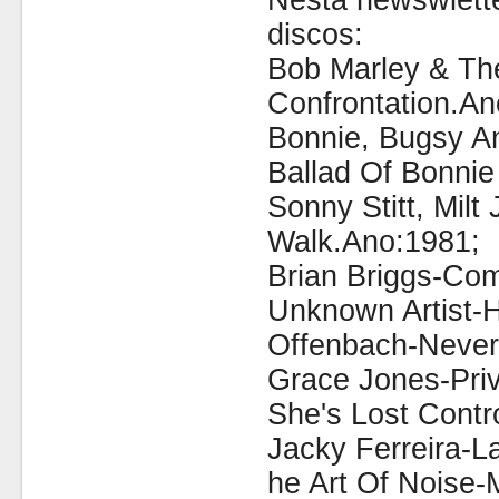
Nesta newswlette
discos:
Bob Marley & The
Confrontation.An
Bonnie, Bugsy 
Ballad Of Bonnie
Sonny Stitt, Mil
Walk.Ano:1981;
Brian Briggs-Co
Unknown Artist-
Offenbach-Never
Grace Jones-Priva
She's Lost Contr
Jacky Ferreira-L
he Art Of Noise