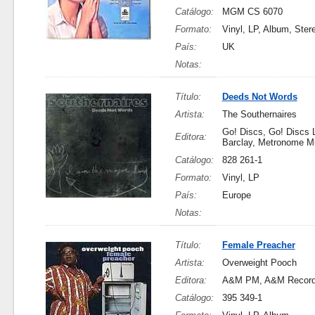
Catálogo:
MGM CS 6070
Formato:
Vinyl, LP, Album, Ster
País:
UK
Notas:
Título:
Deeds Not Words
Artista:
The Southernaires
Go! Discs, Go! Discs L
Editora:
Barclay, Metronome 
Catálogo:
828 261-1
Formato:
Vinyl, LP
País:
Europe
Notas:
Título:
Female Preacher
Artista:
Overweight Pooch
Editora:
A&M PM, A&M Recor
Catálogo:
395 349-1