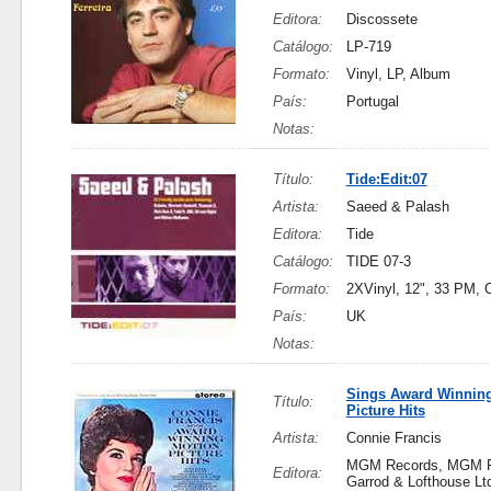
Editora:
Discossete
Catálogo:
LP-719
Formato:
Vinyl, LP, Album
País:
Portugal
Notas:
Título:
Tide:Edit:07
Artista:
Saeed & Palash
Editora:
Tide
Catálogo:
TIDE 07-3
Formato:
2XVinyl, 12", 33 PM, 
País:
UK
Notas:
Sings Award Winnin
Título:
Picture Hits
Artista:
Connie Francis
MGM Records, MGM R
Editora:
Garrod & Lofthouse Lt