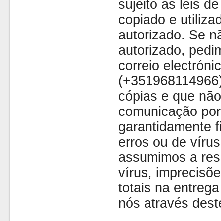
sujeito às leis d
copiado e utiliza
autorizado. Se nã
autorizado, pedi
correio electróni
(+351968114966)
cópias e que não
comunicação por 
garantidamente fi
erros ou de víru
assumimos a resp
vírus, imprecisõe
totais na entreg
nós através dest