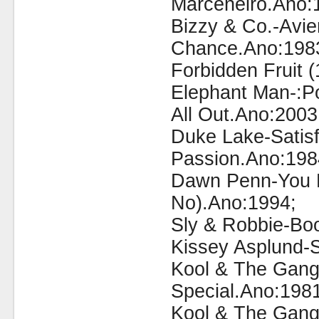
Marceneiro.Ano:
Bizzy & Co.-Avie
Chance.Ano:198
Forbidden Fruit (
Elephant Man-:P
All Out.Ano:2003
Duke Lake-Satisf
Passion.Ano:198
Dawn Penn-You D
No).Ano:1994;
Sly & Robbie-Bo
Kissey Asplund-S
Kool & The Gang
Special.Ano:1981
Kool & The Gang