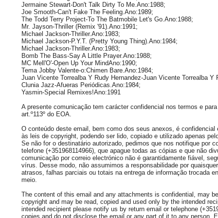
Jermaine Stewart-Don't Talk Dirty To Me.Ano:1988;
Joe Smooth-Can't Fake The Feeling.Ano:1989;
The Todd Terry Project-To The Batmobile Let's Go.Ano:1988;
Mr. Jayson-Thriller (Remix '91).Ano:1991;
Michael Jackson-Thriller.Ano:1983;
Michael Jackson-P.Y.T. (Pretty Young Thing).Ano:1984;
Michael Jackson-Thriller.Ano:1983;
Bomb The Bass-Say A Little Prayer.Ano:1988;
MC Mell'O'-Open Up Your MindAno:1990;
Tema Jobby Valente-o:Chimen Bare.Ano:1984;
Juan Vicente Torrealba Y Rudy Hernandez-Juan Vicente Torrealba Y
Clunia Jazz-Afueras Periódicas.Ano:1984;
Yasmin-Special Remixes!Ano:1991
A presente comunicação tem carácter confidencial nos termos e para 
art.º113º do EOA.
O conteúdo deste email, bem como dos seus anexos, é confidencial e 
às leis de copyright, podendo ser lido, copiado e utilizado apenas pelo
Se não for o destinatário autorizado, pedimos que nos notifique por co
telefone (+351968114966), que apague todas as cópias e que não div
comunicação por correio electrónico não é garantidamente fiável, seg
vírus. Desse modo, não assumimos a responsabilidade por quaisquer 
atrasos, falhas parciais ou totais na entrega de informação trocada e
meio.
The content of this email and any attachments is confidential, may be 
copyright and may be read, copied and used only by the intended recip
intended recipient please notify us by return email or telephone (+35
copies and do not disclose the email or any part of it to any person.