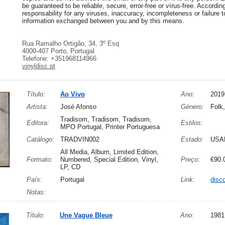
be guaranteed to be reliable, secure, error-free or vírus-free. Accordi
responsability for any viruses, inaccuracy, incompleteness or failure to
information exchanged between you and by this means.
Rua Ramalho Ortigão, 34, 3º Esq
4000-407 Porto, Portugal
Telefone: +351968114966
vinyldisc.pt
Título:
Ao Vivo
Ano:
2019
Artista:
José Afonso
Género:
Folk
Tradisom, Tradisom, Tradisom,
Editora:
Estilos:
MPO Portugal, Printer Portuguesa
Catálogo:
TRADVIN002
Estado:
USA
All Media, Album, Limited Edition,
Formato:
Numbered, Special Edition, Vinyl,
Preço:
€90.
LP, CD
País:
Portugal
Link:
disc
Notas:
Título:
Une Vague Bleue
Ano:
1981