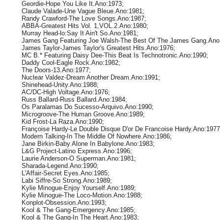
Geordie-Hope You Like It.Ano:1973;
Claude Valade-Une Vague Bleue.Ano:1981;
Randy Crawford-The Love Songs.Ano:1987;
ABBA-Greatest Hits Vol. 1,VOL.2.Ano:1980;
Murray Head-lo:Say It Ain't So.Ano:1981;
James Gang Featuring Joe Walsh-The Best Of The James Gang.Ano
James Taylor-James Taylor's Greatest Hits.Ano:1976;
MC B.* Featuring Daisy Dee-This Beat Is Technotronic.Ano:1990;
Daddy Cool-Eagle Rock.Ano:1982;
The Doors-13.Ano:1977;
Nuclear Valdez-Dream Another Dream.Ano:1991;
Shinehead-Unity.Ano:1988;
AC/DC-High Voltage.Ano:1976;
Russ Ballard-Russ Ballard.Ano:1984;
Os Paralamas Do Sucesso-Arquivo.Ano:1990;
Microgroove-The Human Groove.Ano:1989;
Kid Frost-La Raza.Ano:1990;
Françoise Hardy-Le Double Disque D'or De Francoise Hardy.Ano:1977
Modern Talking-In The Middle Of Nowhere.Ano:1986;
Jane Birkin-Baby Alone In Babylone.Ano:1983;
L&G Project-Latino Express.Ano:1996;
Laurie Anderson-O Superman.Ano:1981;
Sharada-Legend.Ano:1990;
L'Affair-Secret Eyes.Ano:1985;
Labi Siffre-So Strong.Ano:1989;
Kylie Minogue-Enjoy Yourself.Ano:1989;
Kylie Minogue-The Loco-Motion.Ano:1988;
Konplot-Obsession.Ano:1993;
Kool & The Gang-Emergency.Ano:1985;
Kool & The Gang-In The Heart.Ano:1983;