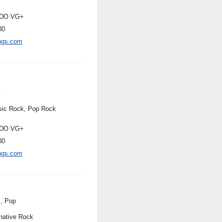
DO VG+
00
ogs.com
k
sic Rock, Pop Rock
DO VG+
00
ogs.com
, Pop
rnative Rock