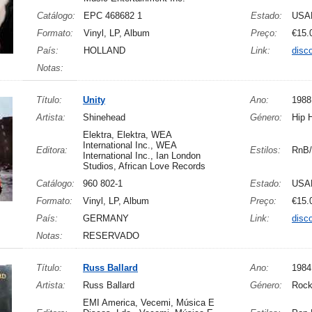
Catálogo:
EPC 468682 1
Estado:
USA
Formato:
Vinyl, LP, Album
Preço:
€15.
País:
HOLLAND
Link:
disc
Notas:
Título:
Unity
Ano:
1988
Artista:
Shinehead
Género:
Hip 
Elektra, Elektra, WEA
International Inc., WEA
Editora:
Estilos:
RnB/
International Inc., Ian London
Studios, African Love Records
Catálogo:
960 802-1
Estado:
USA
Formato:
Vinyl, LP, Album
Preço:
€15.
País:
GERMANY
Link:
disc
Notas:
RESERVADO
Título:
Russ Ballard
Ano:
1984
Artista:
Russ Ballard
Género:
Rock
EMI America, Vecemi, Música E