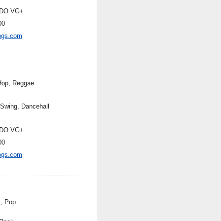
DO VG+
00
ogs.com
Hop, Reggae
Swing, Dancehall
DO VG+
00
ogs.com
, Pop