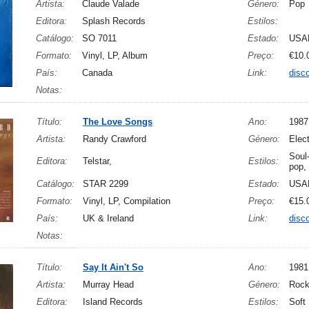
Artista:
Claude Valade
Género:
Pop
Editora:
Splash Records
Estilos:
Catálogo:
SO 7011
Estado:
USA
Formato:
Vinyl, LP, Album
Preço:
€10.
País:
Canada
Link:
disc
Notas:
Título:
The Love Songs
Ano:
1987
Artista:
Randy Crawford
Género:
Elec
Soul
Editora:
Telstar,
Estilos:
pop,
Catálogo:
STAR 2299
Estado:
USA
Formato:
Vinyl, LP, Compilation
Preço:
€15.
País:
UK & Ireland
Link:
disc
Notas:
Título:
Say It Ain't So
Ano:
1981
Artista:
Murray Head
Género:
Rock
Editora:
Island Records
Estilos:
Soft