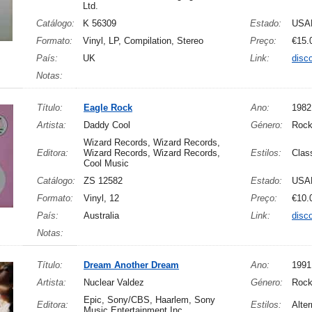
Ltd.
Catálogo:
K 56309
Estado:
USA
Formato:
Vinyl, LP, Compilation, Stereo
Preço:
€15.
País:
UK
Link:
disc
Notas:
Título:
Eagle Rock
Ano:
1982
Artista:
Daddy Cool
Género:
Roc
Wizard Records, Wizard Records,
Editora:
Wizard Records, Wizard Records,
Estilos:
Clas
Cool Music
Catálogo:
ZS 12582
Estado:
USA
Formato:
Vinyl, 12
Preço:
€10.
País:
Australia
Link:
disc
Notas:
Título:
Dream Another Dream
Ano:
1991
Artista:
Nuclear Valdez
Género:
Rock
Epic, Sony/CBS, Haarlem, Sony
Editora:
Estilos:
Alte
Music Entertainment Inc.