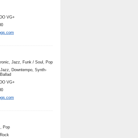
DO VG+
00
ogs.com
tronic, Jazz, Funk / Soul, Pop
-Jazz, Downtempo, Synth-
 Ballad
DO VG+
00
ogs.com
, Pop
 Rock