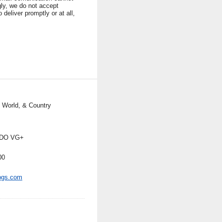
ngly, we do not accept
 deliver promptly or at all,
, World, & Country
DO VG+
00
ogs.com