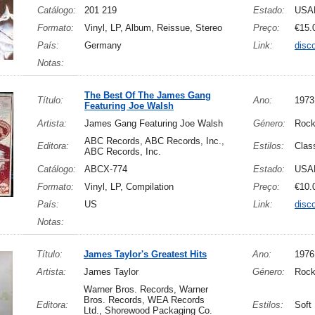
Catálogo:
201 219
Estado:
USA
Formato:
Vinyl, LP, Album, Reissue, Stereo
Preço:
€15.
País:
Germany
Link:
disc
Notas:
The Best Of The James Gang
Título:
Ano:
1973
Featuring Joe Walsh
Artista:
James Gang Featuring Joe Walsh
Género:
Roc
ABC Records, ABC Records, Inc.,
Editora:
Estilos:
Clas
ABC Records, Inc.
Catálogo:
ABCX-774
Estado:
USA
Formato:
Vinyl, LP, Compilation
Preço:
€10.
País:
US
Link:
disc
Notas:
Título:
James Taylor's Greatest Hits
Ano:
1976
Artista:
James Taylor
Género:
Roc
Warner Bros. Records, Warner
Bros. Records, WEA Records
Editora:
Estilos:
Soft
Ltd., Shorewood Packaging Co.