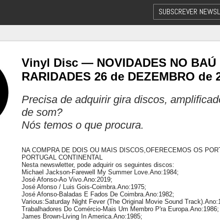
SUBSCREVER NEWSL
Vinyl Disc — NOVIDADES NO BAÚ
RARIDADES 26 de DEZEMBRO de 
Precisa de adquirir gira discos, amplifica
de som?
Nós temos o que procura.
NA COMPRA DE DOIS OU MAIS DISCOS,OFERECEMOS OS POR
PORTUGAL CONTINENTAL
Nesta newswletter, pode adquirir os seguintes discos:
Michael Jackson-Farewell My Summer Love.Ano:1984;
José Afonso-Ao Vivo.Ano:2019;
José Afonso / Luis Gois-Coimbra.Ano:1975;
José Afonso-Baladas E Fados De Coimbra.Ano:1982;
Various:Saturday Night Fever (The Original Movie Sound Track).Ano:
Trabalhadores Do Comércio-Mais Um Membro P'ra Europa.Ano:1986;
James Brown-Living In America.Ano:1985;