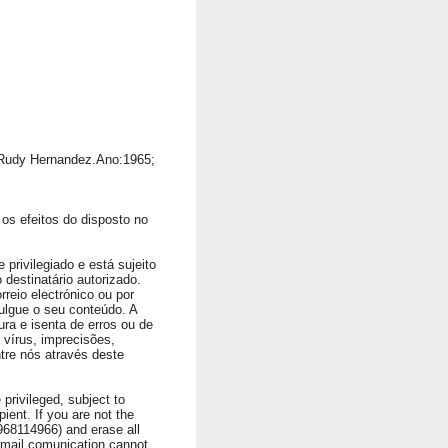
 Rudy Hernandez.Ano:1965;
os efeitos do disposto no
privilegiado e está sujeito
 destinatário autorizado.
rreio electrónico ou por
ulgue o seu conteúdo. A
ura e isenta de erros ou de
vírus, imprecisões,
ntre nós através deste
privileged, subject to
ient. If you are not the
1968114966) and erase all
 Email comunication cannot