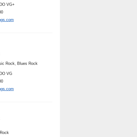
DO VG+
00
ogs.com
k
sic Rock, Blues Rock
DO VG
00
ogs.com
k
 Rock