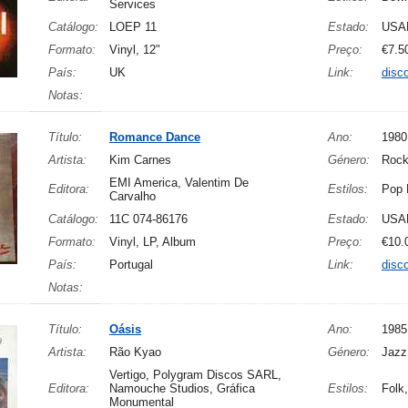
Services
Catálogo:
LOEP 11
Estado:
USA
Formato:
Vinyl, 12"
Preço:
€7.5
País:
UK
Link:
disc
Notas:
Título:
Romance Dance
Ano:
1980
Artista:
Kim Carnes
Género:
Rock
EMI America, Valentim De
Editora:
Estilos:
Pop 
Carvalho
Catálogo:
11C 074-86176
Estado:
USA
Formato:
Vinyl, LP, Album
Preço:
€10.
País:
Portugal
Link:
disc
Notas:
Título:
Oásis
Ano:
1985
Artista:
Rão Kyao
Género:
Jazz
Vertigo, Polygram Discos SARL,
Editora:
Namouche Studios, Gráfica
Estilos:
Folk
Monumental