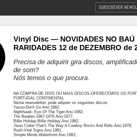
SUBSCREVER NEWSL
Vinyl Disc — NOVIDADES NO BAÚ
RARIDADES 12 de DEZEMBRO de 
Precisa de adquirir gira discos, amplifica
de som?
Nós temos o que procura.
NA COMPRA DE DOIS OU MAIS DISCOS,OFERECEMOS OS POR
PORTUGAL CONTINENTAL
Nesta newswletter, pode adquirir os seguintes discos:
Yazoo-Don't Go.Ano:1982;
Nighthawk-:Eye Of The Tiger.Ano:1982;
The Beatles-1967-1970.Ano:1977;
Billie Holiday-Billie Holiday.Ano:1982;
Jessi Colter-That's The Way A Cowboy Rocks And Rolls.Ano:1978;
Rush-Vital Signs.Ano:1981;
Simple Minds-Waterfront.Ano:1983;