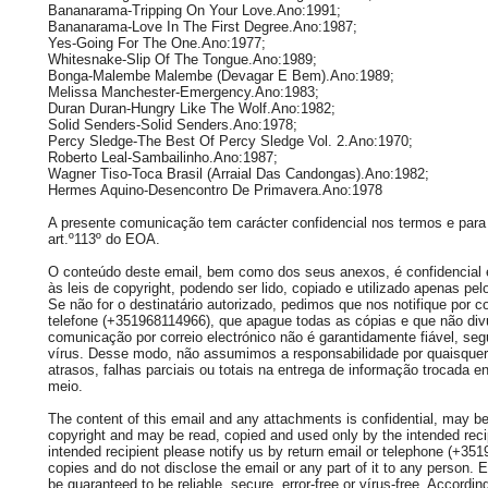
Bananarama-Tripping On Your Love.Ano:1991;
Bananarama-Love In The First Degree.Ano:1987;
Yes-Going For The One.Ano:1977;
Whitesnake-Slip Of The Tongue.Ano:1989;
Bonga-Malembe Malembe (Devagar E Bem).Ano:1989;
Melissa Manchester-Emergency.Ano:1983;
Duran Duran-Hungry Like The Wolf.Ano:1982;
Solid Senders-Solid Senders.Ano:1978;
Percy Sledge-The Best Of Percy Sledge Vol. 2.Ano:1970;
Roberto Leal-Sambailinho.Ano:1987;
Wagner Tiso-Toca Brasil (Arraial Das Candongas).Ano:1982;
Hermes Aquino-Desencontro De Primavera.Ano:1978
A presente comunicação tem carácter confidencial nos termos e para 
art.º113º do EOA.
O conteúdo deste email, bem como dos seus anexos, é confidencial e 
às leis de copyright, podendo ser lido, copiado e utilizado apenas pelo
Se não for o destinatário autorizado, pedimos que nos notifique por co
telefone (+351968114966), que apague todas as cópias e que não div
comunicação por correio electrónico não é garantidamente fiável, seg
vírus. Desse modo, não assumimos a responsabilidade por quaisquer 
atrasos, falhas parciais ou totais na entrega de informação trocada e
meio.
The content of this email and any attachments is confidential, may be 
copyright and may be read, copied and used only by the intended recip
intended recipient please notify us by return email or telephone (+35
copies and do not disclose the email or any part of it to any person.
be guaranteed to be reliable, secure, error-free or vírus-free. Accordi