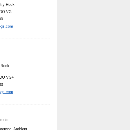
try Rock
DO VG
00
ogs.com
k
 Rock
DO VG+
00
ogs.com
ronic
tempo, Ambient