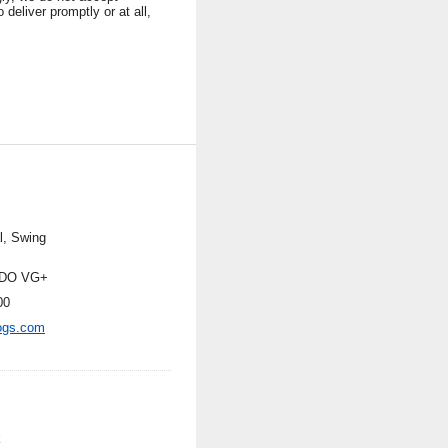
 deliver promptly or at all,
l, Swing
DO VG+
00
ogs.com
k