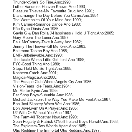
Thunder-:She's So Fine.Ano:1990;
Luther Vandross-Heaven Knows.Ano:1993;
Pleasure Thieves-My Favourite Drug.Ano:1991;
Blancmange-The Day Before You Came.Ano:1984;
The Wormholes-Of Your Mind.Ano:1999;
Kim Carnes-Romance Dance.Ano:1980;
Rão Kyao-Oásis.Ano:1985;
Gavin G & Dan Rolla J-Happiness / Hold U Tight.Ano:2005;
Gary Moore-The Loner.Ano:1987;
Paul McCartney-Take It Away.Ano:1982;
Jimmy The Hoover-Kill Me Kwik.Ano:1983;
Baltimora-Tarzan Boy.Ano:1985;
EMF-Unbelievable.Ano:1990;
The Icicle Works-Little Girl Lost.Ano:1988;
FYC-Good Thing.Ano:1989;
Stepz-Hold Me So Tight.Ano:1995;
Kosheen-Catch.Ano:2001;
Magica-Magica.Ano:2000;
The Escape Club-Where Angels Cry.Ano:1986;
Vision-Tears Idle Tears.Ano:1984;
Mr. Mister-Kyrie.Ano:1985;
Pet Shop Boys-Suburbia.Ano:1986;
Michael Jackson-:The Way You Make Me Feel.Ano:1987;
Bon Jovi-Slippery When Wet.Ano:1986;
Bon Jovi-Livin' On A Prayer.Ano:1986;
U2-With Or Without You.Ano:1987;
The Farm-All Together Now.Ano:1990;
Sean Fogarty & Patrick O'Neill-Ireland Boys Hurrah!Ano:1968;
The Explorers-Two Worlds Apart.Ano:1985;
Otis Redding-The Immortal Otis Redding.Ano:1977;