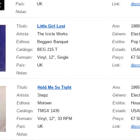
País:
UK
Link:
disc
Notas:
Título:
Little Girl Lost
Ano:
1988
Artista:
The Icicle Works
Género:
Elec
Editora:
Beggars Banquet
Estilos:
Pop 
Catálogo:
BEG 215 T
Estado:
USA
Formato:
Vinyl, 12", Single
Preço:
€7.5
País:
UK
Link:
disc
Notas:
Título:
Hold Me So Tight
Ano:
1995
Artista:
Stepz
Género:
Elect
Editora:
Motown
Estilos:
Hous
Catálogo:
TMGX 1435
Estado:
USA
Formato:
Vinyl, 12", 33 RPM
Preço:
€7.5
País:
UK
Link:
disc
Notas: