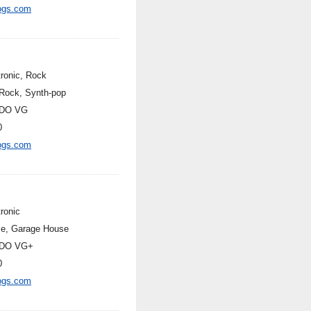
ogs.com
tronic, Rock
Rock, Synth-pop
DO VG
0
ogs.com
ronic
e, Garage House
DO VG+
0
ogs.com