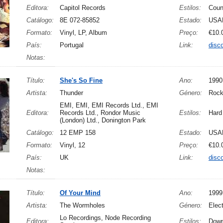
Editora:
Capitol Records
Estilos:
Coun
Catálogo:
8E 072-85852
Estado:
USA
Formato:
Vinyl, LP, Album
Preço:
€10.
País:
Portugal
Link:
disc
Notas:
Título:
She's So Fine
Ano:
1990
Artista:
Thunder
Género:
Roc
EMI, EMI, EMI Records Ltd., EMI
Editora:
Records Ltd., Rondor Music
Estilos:
Hard
(London) Ltd., Donington Park
Catálogo:
12 EMP 158
Estado:
USA
Formato:
Vinyl, 12
Preço:
€10.
País:
UK
Link:
disc
Notas:
Título:
Of Your Mind
Ano:
1999
Artista:
The Wormholes
Género:
Elect
Lo Recordings, Node Recording
Editora:
Estilos:
Down