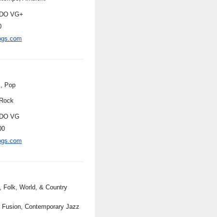
DO VG+
0
ogs.com
, Pop
Rock
DO VG
00
ogs.com
, Folk, World, & Country
, Fusion, Contemporary Jazz