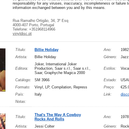
responsability for any viruses, inaccuracy, incompleteness or failure to
information exchanged between you and by this means.
Rua Ramalho Ortigão, 34, 3º Esq
4000-407 Porto, Portugal
Telefone: +351968114966
vinyldisc.pt
Título:
Billie Holiday
Ano:
1982
Artista:
Billie Holiday
Género:
Jazz
Joker, International Joker
Editora:
Production, Saar s.r.l., Saar s.r.l.,
Estilos:
Voca
Saar, Graphyche Magica 2000
Catálogo:
SM 3966
Estado:
USA
Formato:
Vinyl, LP, Compilation, Repress
Preço:
€25.
País:
Italy
Link:
disc
Notas:
That's The Way A Cowboy
Título:
Ano:
1978
Rocks And Rolls
Artista:
Jessi Colter
Género:
Roc