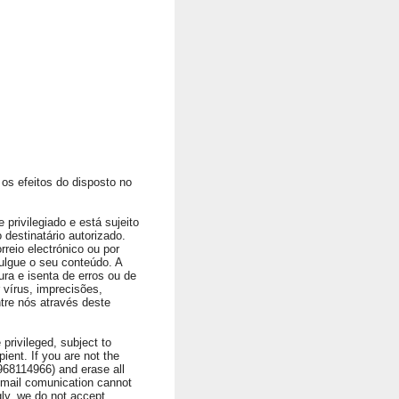
os efeitos do disposto no
privilegiado e está sujeito
 destinatário autorizado.
rreio electrónico ou por
ulgue o seu conteúdo. A
ura e isenta de erros ou de
vírus, imprecisões,
ntre nós através deste
privileged, subject to
ient. If you are not the
1968114966) and erase all
 Email comunication cannot
ngly, we do not accept