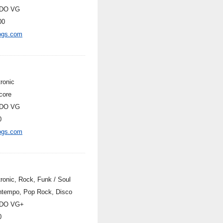
DO VG
00
ogs.com
ronic
core
DO VG
0
ogs.com
tronic, Rock, Funk / Soul
tempo, Pop Rock, Disco
DO VG+
0