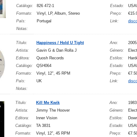
Catálogo:
826 472-1
Estado:
USA
Formato:
Vinyl, LP, Album, Stereo
Preço:
€15.
País:
Portugal
Link:
disc
Notas:
Título:
Happiness / Hold U Tight
Ano:
2005
Artista:
Gavin G & Dan Rolla J
Género:
Elect
Editora:
Quosh Records
Estilos:
Hard
Catálogo:
QSH064
Estado:
USA
Formato:
Vinyl, 12", 45 RPM
Preço:
€7.5
País:
UK
Link:
disc
Notas:
Título:
Kill Me Kwik
Ano:
1983
Artista:
Jimmy The Hoover
Género:
Elec
Editora:
Inner Vision
Estilos:
Down
Catálogo:
TA 3831
Estado:
USA
Formato:
Vinyl, 12", 45 RPM
Preço:
€7.5