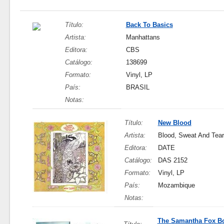
Título:
Back To Basics
Artista:
Manhattans
Editora:
CBS
Catálogo:
138699
Formato:
Vinyl, LP
País:
BRASIL
Notas:
Título:
New Blood
Artista:
Blood, Sweat And Tea
Editora:
DATE
Catálogo:
DAS 2152
Formato:
Vinyl, LP
País:
Mozambique
Notas:
The Samantha Fox Bo