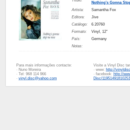
Título:
Nothing's Gonna St
Artista:
Samantha Fox
Editora:
Jive
Catálogo:
6.20760
Formato:
Vinyl, 12"
País:
Germany
Notas:
Para mais informações contacte:
Visite a Vinyl Disc 
· Nuno Moreira
· www:
http://vinyldis
· Tel: 968 114 966
· facebook:
http://ww
·
vinyl.disc@yahoo.com
Disc/1195149181025