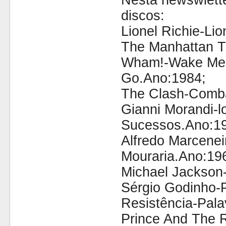
Nesta newswlette
discos:
Lionel Richie-Lio
The Manhattan T
Wham!-Wake Me 
Go.Ano:1984;
The Clash-Comb
Gianni Morandi-l
Sucessos.Ano:1
Alfredo Marcene
Mouraria.Ano:19
Michael Jackson
Sérgio Godinho-
Resistência-Pala
Prince And The R