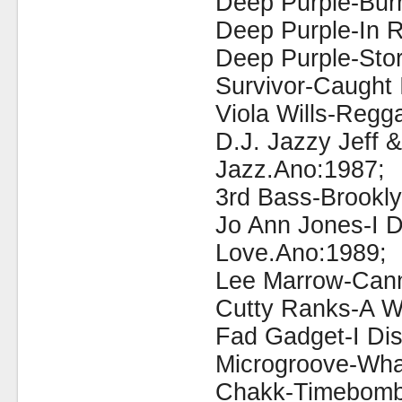
Deep Purple-Bur
Deep Purple-In 
Deep Purple-Sto
Survivor-Caught
Viola Wills-Regg
D.J. Jazzy Jeff 
Jazz.Ano:1987;
3rd Bass-Brookl
Jo Ann Jones-I D
Love.Ano:1989;
Lee Marrow-Cann
Cutty Ranks-A 
Fad Gadget-I Di
Microgroove-What
Chakk-Timebomb