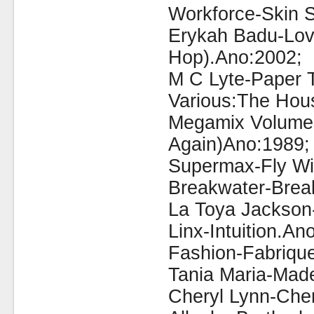
Workforce-Skin 
Erykah Badu-Lov
Hop).Ano:2002;
M C Lyte-Paper T
Various:The Hou
Megamix Volume 2
Again)Ano:1989;
Supermax-Fly Wi
Breakwater-Brea
La Toya Jackson
Linx-Intuition.An
Fashion-Fabriqu
Tania Maria-Mad
Cheryl Lynn-Che