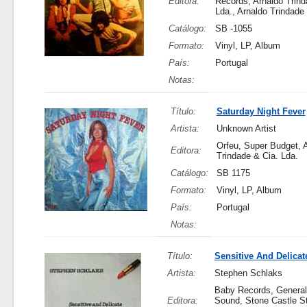
Editora:
Records, Arnaldo Trind
Lda., Arnaldo Trindade
Catálogo:
SB -1055
Formato:
Vinyl, LP, Album
País:
Portugal
Notas:
Título:
Saturday Night Fever
Artista:
Unknown Artist
Orfeu, Super Budget, 
Editora:
Trindade & Cia. Lda.
Catálogo:
SB 1175
Formato:
Vinyl, LP, Album
País:
Portugal
Notas:
Título:
Sensitive And Delicat
Artista:
Stephen Schlaks
Baby Records, General
Editora:
Sound, Stone Castle St