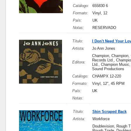
Catálogo:
655830 6
Formato:
Vinyl, 12
País:
UK
Notas:
RESERVADO
Título:
I Don't Need Your Lo
Artista:
Jo Ann Jones
Champion, Champion,
Records Ltd., Champi
Editora:
Ltd., Champion Music
Sound Productions
Catálogo:
CHAMPX 12-220
Formato:
Vinyl, 12", 45 RPM
País:
UK
Notas:
Título:
Skin Scraped Back
Artista:
Workforce
Doublevision, Rough T
Rough Trade, Doublevi