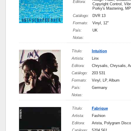
Editora:
Copyright Control, Vib
Porky's Mastering, M
Catálogo:
DVR 13
Formato:
Vinyl, 12"
País:
UK
Notas:
Título:
Intuition
Artista:
Linx
Editora:
Chrysalis, Chrysalis, Ar
Catálogo:
203 531
Formato:
Vinyl, LP, Album
País:
Germany
Notas:
Título:
Fabrique
Artista:
Fashion
Editora:
Arista, Polygram Disc
Catálogo:
5204 561