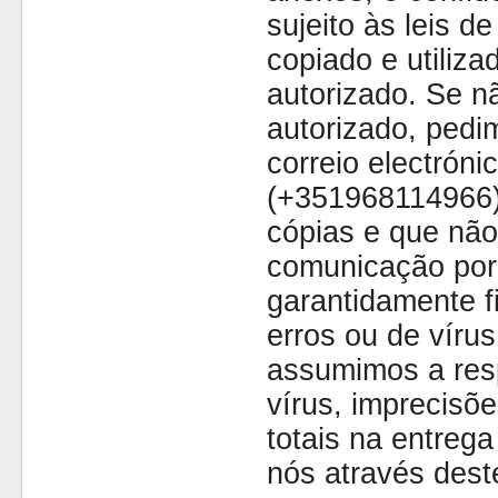
sujeito às leis d
copiado e utiliza
autorizado. Se nã
autorizado, pedi
correio electróni
(+351968114966)
cópias e que não
comunicação por 
garantidamente fi
erros ou de víru
assumimos a resp
vírus, imprecisõe
totais na entreg
nós através dest