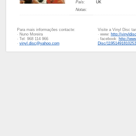
País:
UK
Notas:
Para mais informações contacte:
Visite a Vinyl Disc 
· Nuno Moreira
· www:
http://vinyldis
· Tel: 968 114 966
· facebook:
http://ww
·
vinyl.disc@yahoo.com
Disc/1195149181025