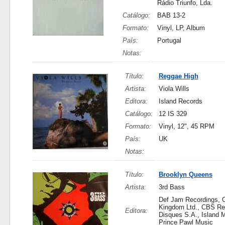
Rádio Triunfo, Lda.
Catálogo:
BAB 13-2
Formato:
Vinyl, LP, Album
País:
Portugal
Notas:
Título:
Reggae High
Artista:
Viola Wills
Editora:
Island Records
Catálogo:
12 IS 329
Formato:
Vinyl, 12", 45 RPM
País:
UK
Notas:
Título:
Brooklyn Queens
Artista:
3rd Bass
Def Jam Recordings, 
Kingdom Ltd., CBS R
Editora:
Disques S.A., Island M
Prince Pawl Music