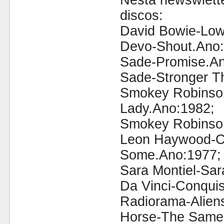
Nesta newswlette
discos:
David Bowie-Low
Devo-Shout.Ano:
Sade-Promise.An
Sade-Stronger T
Smokey Robinson
Lady.Ano:1982;
Smokey Robinson
Leon Haywood-C
Some.Ano:1977;
Sara Montiel-Sar
Da Vinci-Conqui
Radiorama-Alien
Horse-The Same