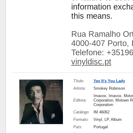
information exc
this means.
Rua Ramalho Ort
4000-407 Porto, 
Telefone: +3519
vinyldisc.pt
Título:
Yes It's You Lady
Artista:
Smokey Robinson
Imavox, Imavox, Moto
Editora:
Corporation, Motown R
Corporation
Catálogo:
IM 46062
Formato:
Vinyl, LP, Album
País:
Portugal