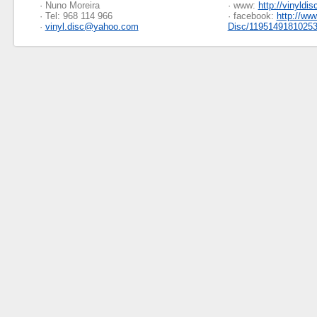
· Nuno Moreira
· www:
http://vinyldis
· Tel: 968 114 966
· facebook:
http://ww
·
vinyl.disc@yahoo.com
Disc/1195149181025