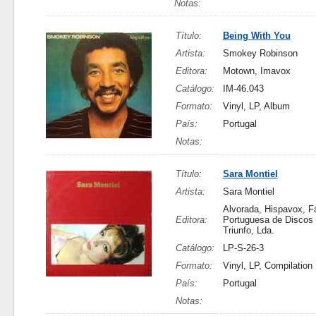
Notas:
Título:
Being With You
Artista:
Smokey Robinson
Editora:
Motown, Imavox
Catálogo:
IM-46.043
Formato:
Vinyl, LP, Album
País:
Portugal
Notas:
Título:
Sara Montiel
Artista:
Sara Montiel
Alvorada, Hispavox, F
Editora:
Portuguesa de Discos
Triunfo, Lda.
Catálogo:
LP-S-26-3
Formato:
Vinyl, LP, Compilation
País:
Portugal
Notas: