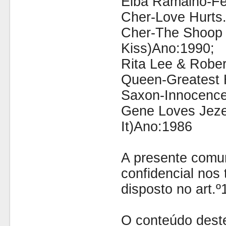
Elba Ramalho-Fe
Cher-Love Hurts
Cher-The Shoop S
Kiss)Ano:1990;
Rita Lee & Rober
Queen-Greatest H
Saxon-Innocence
Gene Loves Jeze
It)Ano:1986
A presente comu
confidencial nos 
disposto no art.
O conteúdo dest