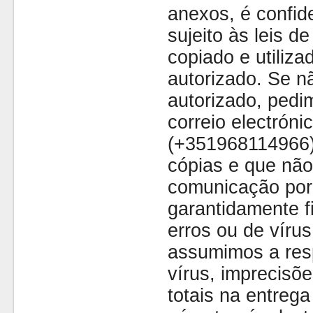
anexos, é confide
sujeito às leis d
copiado e utiliza
autorizado. Se nã
autorizado, pedi
correio electróni
(+351968114966)
cópias e que não
comunicação por 
garantidamente fi
erros ou de víru
assumimos a resp
vírus, imprecisõe
totais na entreg