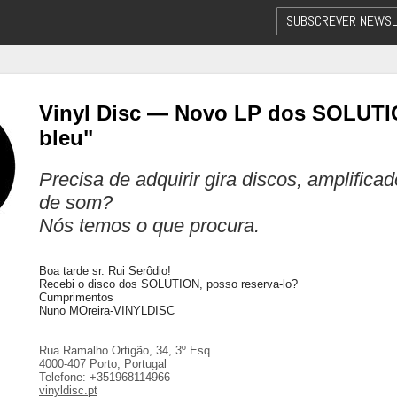
SUBSCREVER NEWSL
Vinyl Disc — Novo LP dos SOLUTI
bleu"
Precisa de adquirir gira discos, amplifica
de som?
Nós temos o que procura.
Boa tarde sr. Rui Serôdio!
Recebi o disco dos SOLUTION, posso reserva-lo?
Cumprimentos
Nuno MOreira-VINYLDISC
Rua Ramalho Ortigão, 34, 3º Esq
4000-407 Porto, Portugal
Telefone: +351968114966
vinyldisc.pt