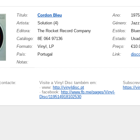
Título:
Cordon Bleu
Ano:
1975
Artista:
Solution (4)
Género:
Jazz
Editora:
The Rocket Record Company
Estilos:
Blue
Catálogo:
8E 064 97136
Estado:
Usa
Formato:
Vinyl, LP
Preço:
€10.
País:
Portugal
Link:
disc
Notas:
contacte:
Visite a Vinyl Disc também em:
Subscreva
· www:
http://vinyldisc.pt
https://v
· facebook:
http://www.fb.me/pages/Vinyl-
Disc/119514918102530