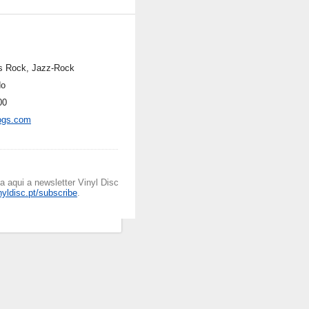
s Rock, Jazz-Rock
do
00
ogs.com
 aqui a newsletter Vinyl Disc
inyldisc.pt/subscribe
.