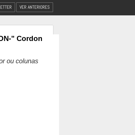
ETTER
VER ANTERIORES
ON-" Cordon
dor ou colunas