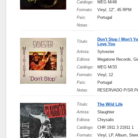
Catálogo:
MEG M/48
Formato:
Vinyl, 12", 45 RPM
País:
Portugal
Notas:
Don't Stop / Won't Y
Título:
Love You
Artista:
Sylvester
Editora:
Megatone Records, Gi
Catálogo:
MEG M/33
Formato:
Vinyl, 12
País:
Portugal
Notas:
RESERVADO P/SR.P
Título:
The Wild Life
Artista:
Slaughter
Editora:
Chrysalis
Catálogo:
CHR 1911 3 21911 1
Formato:
Vinyl, LP, Album, Ster