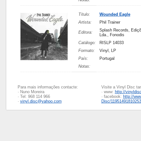
Título:
Wounded Eagle
Artista:
Phil Trainer
Splash Records, Ediçõ
Editora:
Lda., Fonodis
Catálogo:
RISLP 14033
Formato:
Vinyl, LP
País:
Portugal
Notas:
Para mais informações contacte:
Visite a Vinyl Disc 
· Nuno Moreira
· www:
http://vinyldis
· Tel: 968 114 966
· facebook:
http://ww
·
vinyl.disc@yahoo.com
Disc/1195149181025