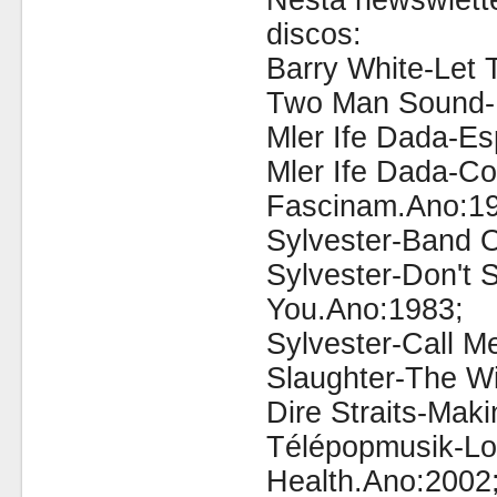
Nesta newswlette
discos:
Barry White-Let 
Two Man Sound-
Mler Ife Dada-Esp
Mler Ife Dada-C
Fascinam.Ano:19
Sylvester-Band 
Sylvester-Don't 
You.Ano:1983;
Sylvester-Call M
Slaughter-The Wi
Dire Straits-Mak
Télépopmusik-L
Health.Ano:2002