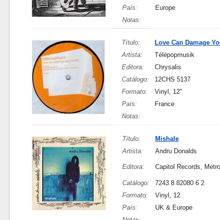
País:
Europe
Notas:
Título:
Love Can Damage You
Artista:
Télépopmusik
Editora:
Chrysalis
Catálogo:
12CHS 5137
Formato:
Vinyl, 12"
País:
France
Notas:
Título:
Mishale
Artista:
Andru Donalds
Editora:
Capitol Records, Metr
Catálogo:
7243 8 82080 6 2
Formato:
Vinyl, 12
País:
UK & Europe
Notas: