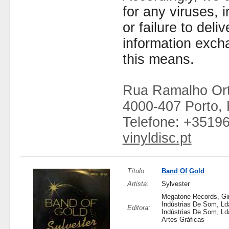
for any viruses,
or failure to deliv
information exc
this means.
Rua Ramalho Ort
4000-407 Porto, 
Telefone: +3519
vinyldisc.pt
Título:
Band Of Gold
Artista:
Sylvester
Megatone Records, Gir
Indústrias De Som, Lda
Editora:
Indústrias De Som, Lda
Artes Gráficas