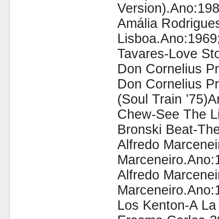
Version).Ano:198
Amália Rodrigue
Lisboa.Ano:1969
Tavares-Love St
Don Cornelius Pr
Don Cornelius P
(Soul Train ’75)
Chew-See The Li
Bronski Beat-Th
Alfredo Marcene
Marceneiro.Ano:
Alfredo Marcene
Marceneiro.Ano:
Los Kenton-A La