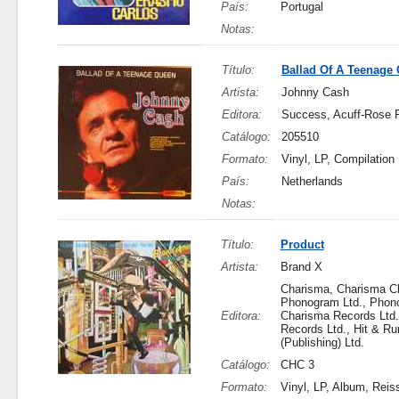
País:
Portugal
Notas:
Título:
Ballad Of A Teenage
Artista:
Johnny Cash
Editora:
Success, Acuff-Rose P
Catálogo:
205510
Formato:
Vinyl, LP, Compilation
País:
Netherlands
Notas:
Título:
Product
Artista:
Brand X
Charisma, Charisma Cl
Phonogram Ltd., Phono
Editora:
Charisma Records Ltd.
Records Ltd., Hit & R
(Publishing) Ltd.
Catálogo:
CHC 3
Formato:
Vinyl, LP, Album, Reis