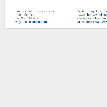
Para mais informações contacte:
Visite a Vinyl Disc 
· Nuno Moreira
· www:
http://vinyldis
· Tel: 968 114 966
· facebook:
http://ww
·
vinyl.disc@yahoo.com
Disc/1195149181025