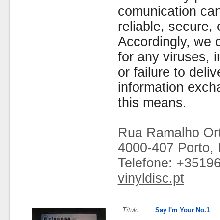
comunication can
reliable, secure, 
Accordingly, we d
for any viruses,
or failure to deliv
information exc
this means.
Rua Ramalho Ort
4000-407 Porto, 
Telefone: +3519
vinyldisc.pt
Título:
Say I'm Your No.1