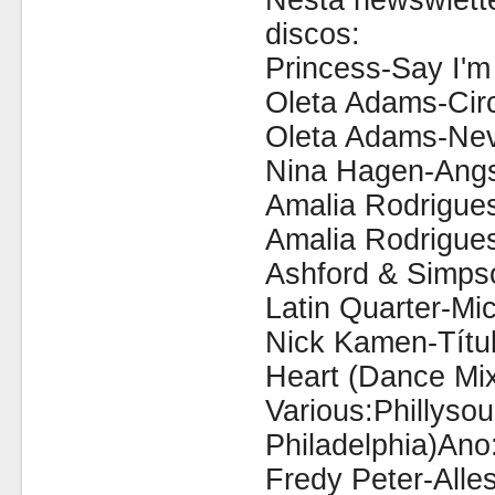
Nesta newswlette
discos:
Princess-Say I'm
Oleta Adams-Cir
Oleta Adams-Ne
Nina Hagen-Angs
Amalia Rodrigue
Amalia Rodrigue
Ashford & Simps
Latin Quarter-Mi
Nick Kamen-Títu
Heart (Dance Mi
Various:Phillyso
Philadelphia)Ano
Fredy Peter-Alle