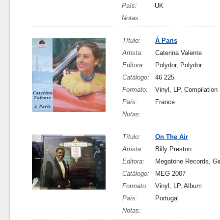
País:
UK
Notas:
Título:
À Paris
Artista:
Caterina Valente
Editora:
Polydor, Polydor
Catálogo:
46 225
Formato:
Vinyl, LP, Compilation
País:
France
Notas:
Título:
On The Air
Artista:
Billy Preston
Editora:
Megatone Records, Gi
Catálogo:
MEG 2007
Formato:
Vinyl, LP, Album
País:
Portugal
Notas: