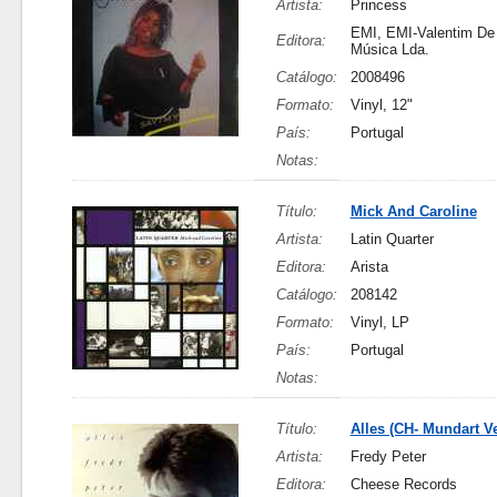
Artista:
Princess
EMI, EMI-Valentim De 
Editora:
Música Lda.
Catálogo:
2008496
Formato:
Vinyl, 12"
País:
Portugal
Notas:
Título:
Mick And Caroline
Artista:
Latin Quarter
Editora:
Arista
Catálogo:
208142
Formato:
Vinyl, LP
País:
Portugal
Notas:
Título:
Alles (CH- Mundart V
Artista:
Fredy Peter
Editora:
Cheese Records