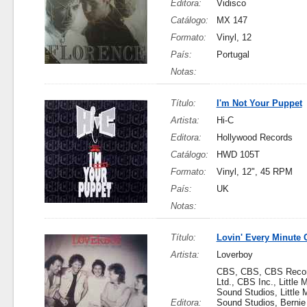
Editora:
Vidisco
Catálogo:
MX 147
Formato:
Vinyl, 12
País:
Portugal
Notas:
Título:
I'm Not Your Puppet
Artista:
Hi-C
Editora:
Hollywood Records
Catálogo:
HWD 105T
Formato:
Vinyl, 12", 45 RPM
País:
UK
Notas:
Título:
Lovin' Every Minute O
Artista:
Loverboy
CBS, CBS, CBS Reco
Ltd., CBS Inc., Little 
Sound Studios, Little 
Editora:
Sound Studios, Berni