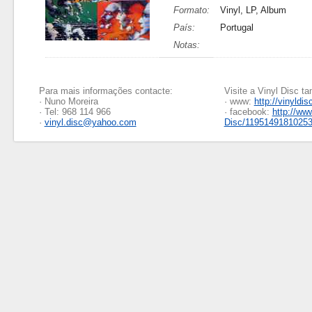
Formato:
Vinyl, LP, Album
País:
Portugal
Notas:
Para mais informações contacte:
Visite a Vinyl Disc 
· Nuno Moreira
· www:
http://vinyldis
· Tel: 968 114 966
· facebook:
http://ww
·
vinyl.disc@yahoo.com
Disc/1195149181025