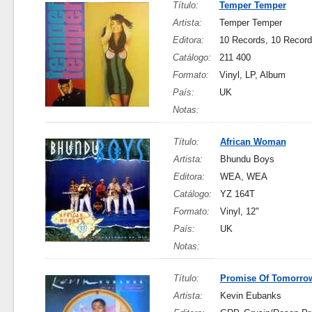
Título:
Temper Temper
Artista:
Temper Temper
Editora:
10 Records, 10 Recor
Catálogo:
211 400
Formato:
Vinyl, LP, Album
País:
UK
Notas:
Título:
African Woman
Artista:
Bhundu Boys
Editora:
WEA, WEA
Catálogo:
YZ 164T
Formato:
Vinyl, 12"
País:
UK
Notas:
Título:
Promise Of Tomorro
Artista:
Kevin Eubanks