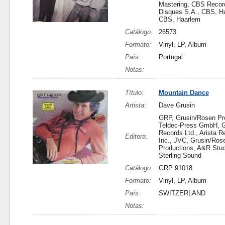
Mastering, CBS Reco
Disques S.A., CBS, H
CBS, Haarlem
Catálogo:
26573
Formato:
Vinyl, LP, Album
País:
Portugal
Notas:
Título:
Mountain Dance
Artista:
Dave Grusin
GRP, Grusin/Rosen Pr
Teldec-Press GmbH, 
Records Ltd., Arista R
Editora:
Inc., JVC, Grusin/Ros
Productions, A&R Stud
Sterling Sound
Catálogo:
GRP 91018
Formato:
Vinyl, LP, Album
País:
SWITZERLAND
Notas: