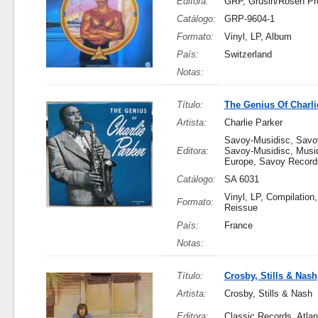
Editora:
GRP, Grusin/Rosen Pr
Catálogo:
GRP-9604-1
Formato:
Vinyl, LP, Album
País:
Switzerland
Notas:
Título:
The Genius Of Charli
Artista:
Charlie Parker
Savoy-Musidisc, Savo
Editora:
Savoy-Musidisc, Musid
Europe, Savoy Record
Catálogo:
SA 6031
Vinyl, LP, Compilation
Formato:
Reissue
País:
France
Notas:
Título:
Crosby, Stills & Nash
Artista:
Crosby, Stills & Nash
Editora:
Classic Records, Atlan