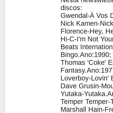
Nesta newswlette
discos:
Gwendal-À Vos D
Nick Kamen-Nic
Florence-Hey, H
Hi-C-I'm Not You
Beats Internatio
Bingo.Ano:1990;
Thomas 'Coke' E
Fantasy.Ano:197
Loverboy-Lovin' 
Dave Grusin-Mou
Yutaka-Yutaka.A
Temper Temper-
Marshall Hain-Fr