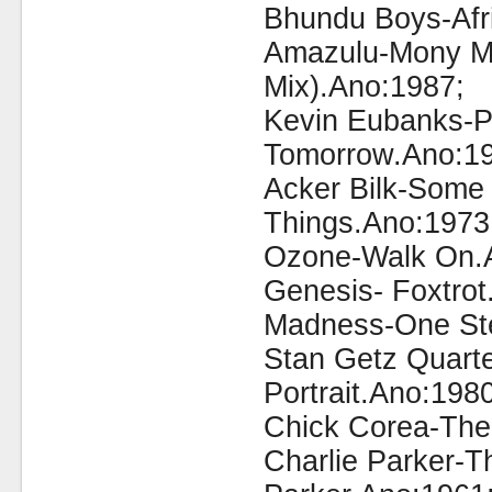
Bhundu Boys-Af
Amazulu-Mony M
Mix).Ano:1987;
Kevin Eubanks-P
Tomorrow.Ano:19
Acker Bilk-Some
Things.Ano:1973
Ozone-Walk On.
Genesis- Foxtrot
Madness-One Ste
Stan Getz Quarte
Portrait.Ano:1980
Chick Corea-The
Charlie Parker-T