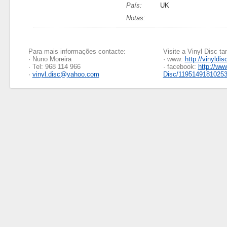
País:
UK
Notas:
Para mais informações contacte:
Visite a Vinyl Disc 
· Nuno Moreira
· www:
http://vinyldis
· Tel: 968 114 966
· facebook:
http://ww
·
vinyl.disc@yahoo.com
Disc/1195149181025