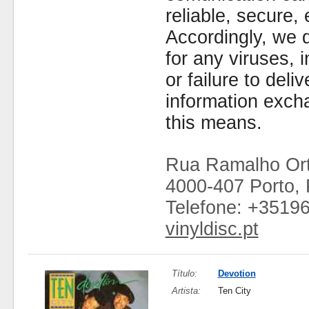
reliable, secure, 
Accordingly, we d
for any viruses,
or failure to deliv
information exc
this means.
Rua Ramalho Ort
4000-407 Porto, 
Telefone: +3519
vinyldisc.pt
Título:
Devotion
Artista:
Ten City