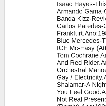
Isaac Hayes-Thi
Armando Gama-Q
Banda Kizz-Revi
Carlos Paredes-
Frankfurt.Ano:19
Blue Mercedes-T
ICE Mc-Easy (At
Tom Cochrane A
And Red Rider.A
Orchestral Mano
Gay / Electricity
Shalamar-A Nigh
You Feel Good.A
Not Real Presen