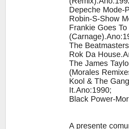
(Remix).Ano:199
Depeche Mode-Po
Robin-S-Show M
Frankie Goes To
(Carnage).Ano:1
The Beatmasters
Rok Da House.A
The James Taylor
(Morales Remixe
Kool & The Gang
It.Ano:1990;
Black Power-Mor
A presente comu