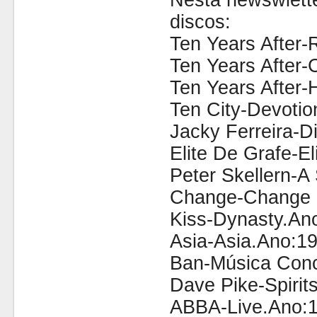
Nesta newswlette
discos:
Ten Years After-
Ten Years After-
Ten Years After-
Ten City-Devoti
Jacky Ferreira-D
Elite De Grafe-E
Peter Skellern-A
Change-Change O
Kiss-Dynasty.An
Asia-Asia.Ano:19
Ban-Música Conc
Dave Pike-Spiri
ABBA-Live.Ano:1