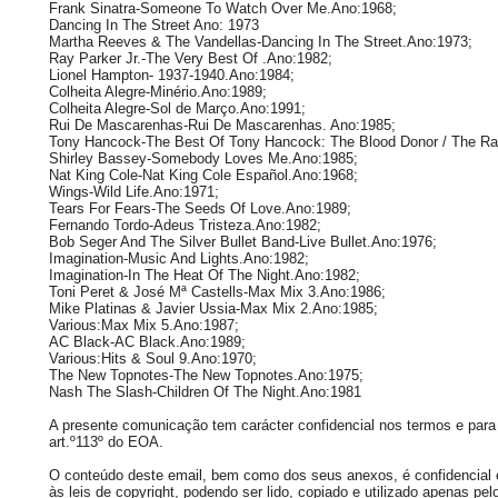
Frank Sinatra-Someone To Watch Over Me.Ano:1968;
Dancing In The Street Ano: 1973
Martha Reeves & The Vandellas-Dancing In The Street.Ano:1973;
Ray Parker Jr.-The Very Best Of .Ano:1982;
Lionel Hampton- 1937-1940.Ano:1984;
Colheita Alegre-Minério.Ano:1989;
Colheita Alegre-Sol de Março.Ano:1991;
Rui De Mascarenhas-Rui De Mascarenhas. Ano:1985;
Tony Hancock-The Best Of Tony Hancock: The Blood Donor / The R
Shirley Bassey-Somebody Loves Me.Ano:1985;
Nat King Cole-Nat King Cole Español.Ano:1968;
Wings-Wild Life.Ano:1971;
Tears For Fears-The Seeds Of Love.Ano:1989;
Fernando Tordo-Adeus Tristeza.Ano:1982;
Bob Seger And The Silver Bullet Band-Live Bullet.Ano:1976;
Imagination-Music And Lights.Ano:1982;
Imagination-In The Heat Of The Night.Ano:1982;
Toni Peret & José Mª Castells-Max Mix 3.Ano:1986;
Mike Platinas & Javier Ussia-Max Mix 2.Ano:1985;
Various:Max Mix 5.Ano:1987;
AC Black-AC Black.Ano:1989;
Various:Hits & Soul 9.Ano:1970;
The New Topnotes-The New Topnotes.Ano:1975;
Nash The Slash-Children Of The Night.Ano:1981
A presente comunicação tem carácter confidencial nos termos e para 
art.º113º do EOA.
O conteúdo deste email, bem como dos seus anexos, é confidencial e 
às leis de copyright, podendo ser lido, copiado e utilizado apenas pelo