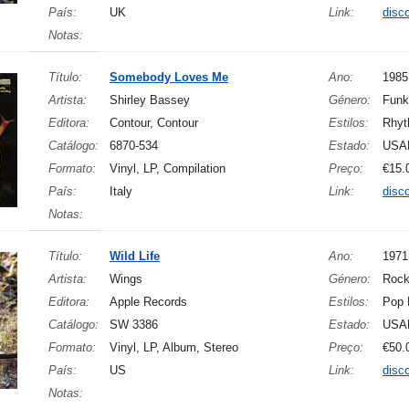
País:
UK
Link:
disc
Notas:
Título:
Somebody Loves Me
Ano:
1985
Artista:
Shirley Bassey
Género:
Funk
Editora:
Contour, Contour
Estilos:
Rhyt
Catálogo:
6870-534
Estado:
USA
Formato:
Vinyl, LP, Compilation
Preço:
€15.
País:
Italy
Link:
disc
Notas:
Título:
Wild Life
Ano:
1971
Artista:
Wings
Género:
Roc
Editora:
Apple Records
Estilos:
Pop 
Catálogo:
SW 3386
Estado:
USA
Formato:
Vinyl, LP, Album, Stereo
Preço:
€50.
País:
US
Link:
disc
Notas: