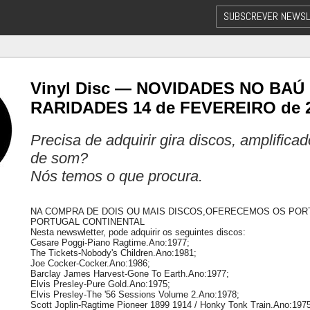
SUBSCREVER NEWSL
Vinyl Disc — NOVIDADES NO BAÚ
RARIDADES 14 de FEVEREIRO de 
Precisa de adquirir gira discos, amplifica
de som?
Nós temos o que procura.
NA COMPRA DE DOIS OU MAIS DISCOS,OFERECEMOS OS POR
PORTUGAL CONTINENTAL
Nesta newswletter, pode adquirir os seguintes discos:
Cesare Poggi-Piano Ragtime.Ano:1977;
The Tickets-Nobody's Children.Ano:1981;
Joe Cocker-Cocker.Ano:1986;
Barclay James Harvest-Gone To Earth.Ano:1977;
Elvis Presley-Pure Gold.Ano:1975;
Elvis Presley-The '56 Sessions Volume 2.Ano:1978;
Scott Joplin-Ragtime Pioneer 1899 1914 / Honky Tonk Train.Ano:1975