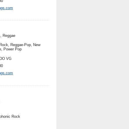
00
ogs.com
, Reggae
Rock, Reggae-Pop, New
, Power Pop
DO VG
00
ogs.com
k
honic Rock