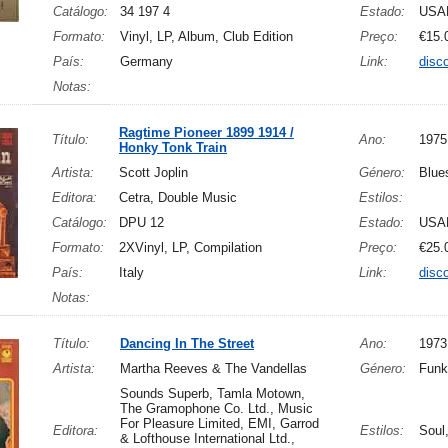
Catálogo:
34 197 4
Estado:
USA
Formato:
Vinyl, LP, Album, Club Edition
Preço:
€15.
País:
Germany
Link:
disc
Notas:
Ragtime Pioneer 1899 1914 /
Título:
Ano:
1975
Honky Tonk Train
Artista:
Scott Joplin
Género:
Blue
Editora:
Cetra, Double Music
Estilos:
Catálogo:
DPU 12
Estado:
USA
Formato:
2XVinyl, LP, Compilation
Preço:
€25.
País:
Italy
Link:
disc
Notas:
Título:
Dancing In The Street
Ano:
1973
Artista:
Martha Reeves & The Vandellas
Género:
Funk
Sounds Superb, Tamla Motown,
The Gramophone Co. Ltd., Music
For Pleasure Limited, EMI, Garrod
Editora:
Estilos:
Soul
& Lofthouse International Ltd.,