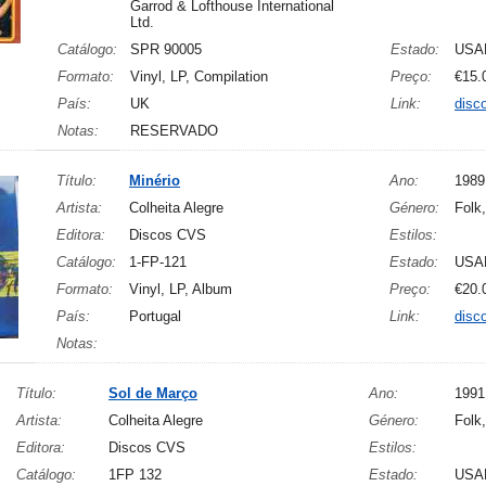
Garrod & Lofthouse International
Ltd.
Catálogo:
SPR 90005
Estado:
USA
Formato:
Vinyl, LP, Compilation
Preço:
€15.
País:
UK
Link:
disc
Notas:
RESERVADO
Título:
Minério
Ano:
1989
Artista:
Colheita Alegre
Género:
Folk
Editora:
Discos CVS
Estilos:
Catálogo:
1-FP-121
Estado:
USA
Formato:
Vinyl, LP, Album
Preço:
€20.
País:
Portugal
Link:
disc
Notas:
Título:
Sol de Março
Ano:
1991
Artista:
Colheita Alegre
Género:
Folk
Editora:
Discos CVS
Estilos:
Catálogo:
1FP 132
Estado:
USA