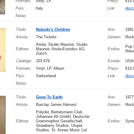
Formato:
Vinyl, LP
Preço:
€15.
País:
Italy
Link:
disc
Notas:
Título:
Nobody's Children
Ano:
1981
Artista:
The Tickets
Género:
Rock
Ariola, Studio Maunoir, Studio
Pop 
Editora:
Maunoir, Ariola-Eurodisc AG,
Estilos:
Wave
Zürich
Catálogo:
203 679
Estado:
USA
Formato:
Vinyl, LP, Album
Preço:
€10.
País:
Switzerland
Link:
disc
Notas:
Título:
Gone To Earth
Ano:
1977
Artista:
Barclay James Harvest
Género:
Roc
Polydor, Bertelsmann Club,
Johannes Alt GmbH, Deutsche
Editora:
Grammophon Gesellschaft,
Estilos:
Symp
Strawberry Studios, Utopia
Studios, St. Annes Music Ltd.