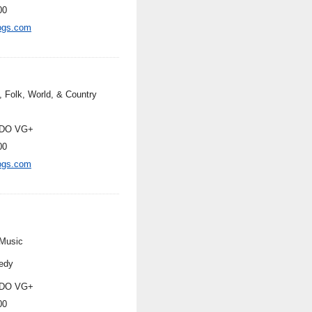
00
ogs.com
, Folk, World, & Country
DO VG+
00
ogs.com
Music
edy
DO VG+
00