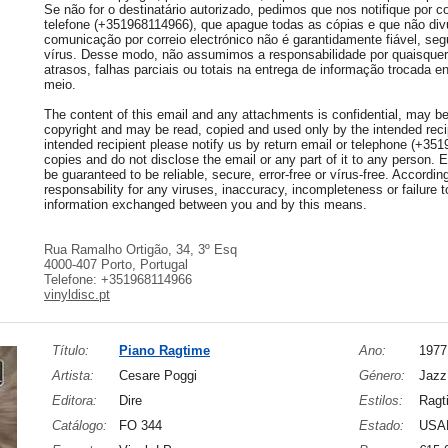
Se não for o destinatário autorizado, pedimos que nos notifique por co
telefone (+351968114966), que apague todas as cópias e que não div
comunicação por correio electrónico não é garantidamente fiável, seg
vírus. Desse modo, não assumimos a responsabilidade por quaisquer 
atrasos, falhas parciais ou totais na entrega de informação trocada e
meio.
The content of this email and any attachments is confidential, may be 
copyright and may be read, copied and used only by the intended recip
intended recipient please notify us by return email or telephone (+35
copies and do not disclose the email or any part of it to any person.
be guaranteed to be reliable, secure, error-free or vírus-free. Accordi
responsability for any viruses, inaccuracy, incompleteness or failure to
information exchanged between you and by this means.
Rua Ramalho Ortigão, 34, 3º Esq
4000-407 Porto, Portugal
Telefone: +351968114966
vinyldisc.pt
Título:
Piano Ragtime
Ano:
1977
Artista:
Cesare Poggi
Género:
Jazz
Editora:
Dire
Estilos:
Ragt
Catálogo:
FO 344
Estado:
USA