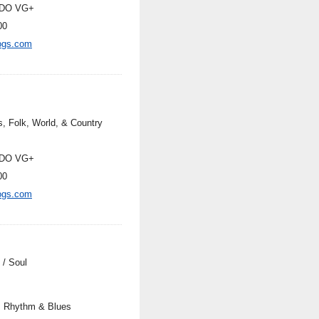
DO VG+
00
ogs.com
s, Folk, World, & Country
DO VG+
00
ogs.com
 / Soul
, Rhythm & Blues