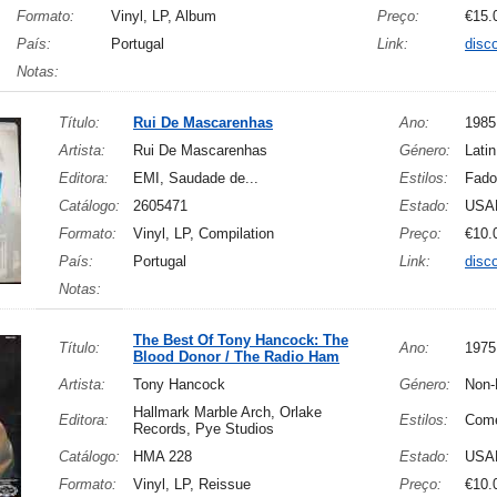
Formato:
Vinyl, LP, Album
Preço:
€15.
País:
Portugal
Link:
disc
Notas:
Título:
Rui De Mascarenhas
Ano:
1985
Artista:
Rui De Mascarenhas
Género:
Latin
Editora:
EMI, Saudade de...
Estilos:
Fado
Catálogo:
2605471
Estado:
USA
Formato:
Vinyl, LP, Compilation
Preço:
€10.
País:
Portugal
Link:
disc
Notas:
The Best Of Tony Hancock: The
Título:
Ano:
1975
Blood Donor / The Radio Ham
Artista:
Tony Hancock
Género:
Non-
Hallmark Marble Arch, Orlake
Editora:
Estilos:
Com
Records, Pye Studios
Catálogo:
HMA 228
Estado:
USA
Formato:
Vinyl, LP, Reissue
Preço:
€10.