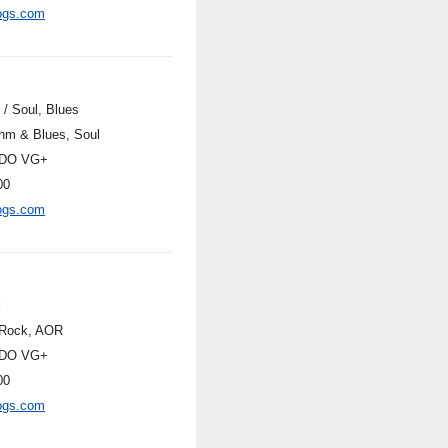
ogs.com
 / Soul, Blues
hm & Blues, Soul
DO VG+
00
ogs.com
k
Rock, AOR
DO VG+
00
ogs.com