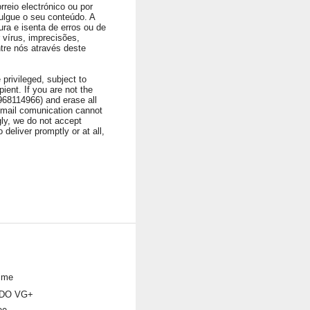
rreio electrónico ou por
ulgue o seu conteúdo. A
ura e isenta de erros ou de
vírus, imprecisões,
ntre nós através deste
privileged, subject to
ient. If you are not the
1968114966) and erase all
 Email comunication cannot
ngly, we do not accept
 deliver promptly or at all,
ime
DO VG+