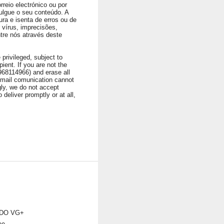
rreio electrónico ou por
ulgue o seu conteúdo. A
ura e isenta de erros ou de
vírus, imprecisões,
ntre nós através deste
privileged, subject to
ient. If you are not the
1968114966) and erase all
 Email comunication cannot
ngly, we do not accept
 deliver promptly or at all,
DO VG+