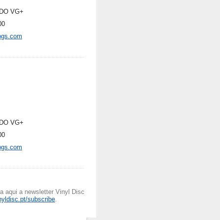
DO VG+
00
ogs.com
DO VG+
00
ogs.com
 aqui a newsletter Vinyl Disc
inyldisc.pt/subscribe
.