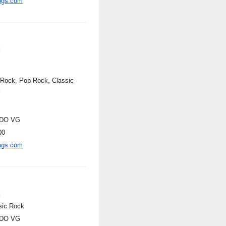
ogs.com
k
 Rock, Pop Rock, Classic
k
DO VG
00
ogs.com
k
sic Rock
DO VG