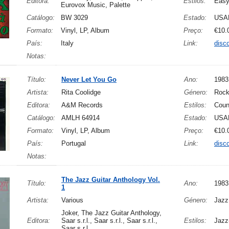
Editora:
Estilos:
Easy
Eurovox Music, Palette
Catálogo:
BW 3029
Estado:
USA
Formato:
Vinyl, LP, Album
Preço:
€10.
País:
Italy
Link:
disc
Notas:
Título:
Never Let You Go
Ano:
1983
Artista:
Rita Coolidge
Género:
Roc
Editora:
A&M Records
Estilos:
Coun
Catálogo:
AMLH 64914
Estado:
USA
Formato:
Vinyl, LP, Album
Preço:
€10.
País:
Portugal
Link:
disc
Notas:
The Jazz Guitar Anthology Vol.
Título:
Ano:
1983
1
Artista:
Various
Género:
Jazz
Joker, The Jazz Guitar Anthology,
Editora:
Saar s.r.l., Saar s.r.l., Saar s.r.l.,
Estilos:
Jazz
Saar s.r.l.