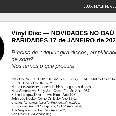
SUBSCREVER NEWSL
Vinyl Disc — NOVIDADES NO BAÚ
RARIDADES 17 de JANEIRO de 202
Precisa de adquirir gira discos, amplifica
de som?
Nós temos o que procura.
NA COMPRA DE DOIS OU MAIS DISCOS,OFERECEMOS OS POR
PORTUGAL CONTINENTAL
Nesta newswletter, pode adquirir os seguintes discos:
Nina Simone-My Baby Just Cares For Me.Ano:1987;
Eddie Lockjaw Davis-Jaw's Blues.Ano:1981;
John Lee Hooker-Come On Baby.Ano:1971;
Charles Aznavour-Cara Al Publico...Ano:1968;
Scorpions-Best Of Scorpions, Vol. 2.Ano:1984;
The Vogues-Sing For You.Ano:1982,
Van Halen-1984.Ano:2010;