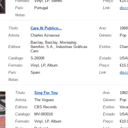
Formato:
Vinyl, LP, Stereo
Preço:
€15.
País:
Portugal
Link:
disc
Notas:
Título:
Cara Al Publico...
Ano:
1968
Artista:
Charles Aznavour
Género:
Pop
Barclay, Barclay, Movieplay,
Editora:
Iberofon, S.A., Industrias Gráficas
Estilos:
Cha
Caro
Catálogo:
S-26008
Estado:
USA
Formato:
Vinyl, LP, Album
Preço:
€15.
País:
Spain
Link:
disc
Notas:
Título:
Sing For You
Ano:
1982
Artista:
The Vogues
Género:
Pop
Editora:
CBS Records
Estilos:
Voca
Catálogo:
MV-083016
Estado:
USA
Formato:
Vinyl, LP, Album
Preço:
€10.