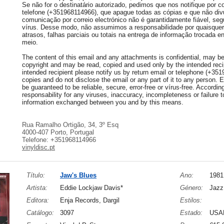
Se não for o destinatário autorizado, pedimos que nos notifique por co
telefone (+351968114966), que apague todas as cópias e que não div
comunicação por correio electrónico não é garantidamente fiável, seg
vírus. Desse modo, não assumimos a responsabilidade por quaisquer 
atrasos, falhas parciais ou totais na entrega de informação trocada e
meio.
The content of this email and any attachments is confidential, may be 
copyright and may be read, copied and used only by the intended recip
intended recipient please notify us by return email or telephone (+35
copies and do not disclose the email or any part of it to any person.
be guaranteed to be reliable, secure, error-free or vírus-free. Accordi
responsability for any viruses, inaccuracy, incompleteness or failure to
information exchanged between you and by this means.
Rua Ramalho Ortigão, 34, 3º Esq
4000-407 Porto, Portugal
Telefone: +351968114966
vinyldisc.pt
Título:
Jaw's Blues
Ano:
1981
Artista:
Eddie Lockjaw Davis*
Género:
Jazz
Editora:
Enja Records, Dargil
Estilos:
Catálogo:
3097
Estado:
USA