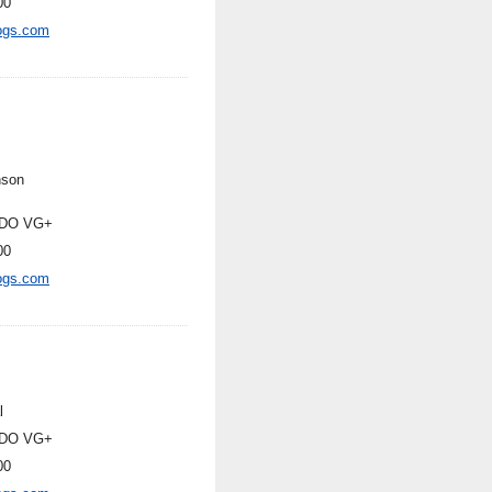
00
ogs.com
nson
DO VG+
00
ogs.com
l
DO VG+
00