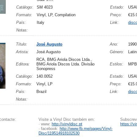
Catálogo:
SM 4023
Estado:
USA
Formato:
Vinyl, LP, Compilation
Preço:
€15.
País:
Italy
Link:
disc
Notas:
Título:
José Augusto
Ano:
1990
Artista:
José Augusto
Género:
Latin
RCA, BMG Ariola Discos Ltda.,
Editora:
BMG Ariola Discos Ltda. Divisão
Estilos:
MPB
Sonopress
Catálogo:
140.0052
Estado:
USA
Formato:
Vinyl, LP
Preço:
€15.
País:
Brazil
Link:
disc
Notas:
contacte:
Visite a Vinyl Disc também em:
Subscreva
· www:
http://vinyldisc.pt
https://v
· facebook:
http://www.fb.me/pages/Vinyl-
Disc/119514918102530