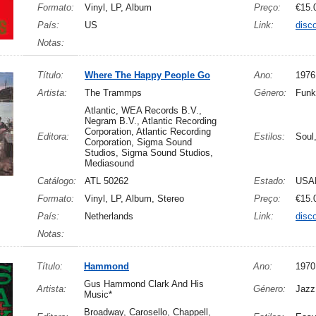
Formato:
Vinyl, LP, Album
Preço:
€15.
País:
US
Link:
disc
Notas:
Título:
Where The Happy People Go
Ano:
1976
Artista:
The Trammps
Género:
Funk
Atlantic, WEA Records B.V.,
Negram B.V., Atlantic Recording
Corporation, Atlantic Recording
Editora:
Estilos:
Soul
Corporation, Sigma Sound
Studios, Sigma Sound Studios,
Mediasound
Catálogo:
ATL 50262
Estado:
USA
Formato:
Vinyl, LP, Album, Stereo
Preço:
€15.
País:
Netherlands
Link:
disc
Notas:
Título:
Hammond
Ano:
1970
Gus Hammond Clark And His
Artista:
Género:
Jazz
Music*
Broadway, Carosello, Chappell,