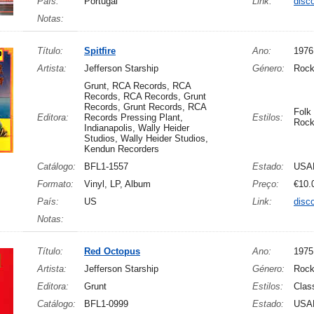
País:
Portugal
Link:
disc
Notas:
Título:
Spitfire
Ano:
1976
Artista:
Jefferson Starship
Género:
Roc
Grunt, RCA Records, RCA
Records, RCA Records, Grunt
Records, Grunt Records, RCA
Folk
Editora:
Records Pressing Plant,
Estilos:
Roc
Indianapolis, Wally Heider
Studios, Wally Heider Studios,
Kendun Recorders
Catálogo:
BFL1-1557
Estado:
USA
Formato:
Vinyl, LP, Album
Preço:
€10.
País:
US
Link:
disc
Notas:
Título:
Red Octopus
Ano:
1975
Artista:
Jefferson Starship
Género:
Roc
Editora:
Grunt
Estilos:
Clas
Catálogo:
BFL1-0999
Estado:
USA