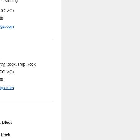
 Listening
DO VG+
00
ogs.com
k
try Rock, Pop Rock
DO VG+
00
ogs.com
, Blues
-Rock