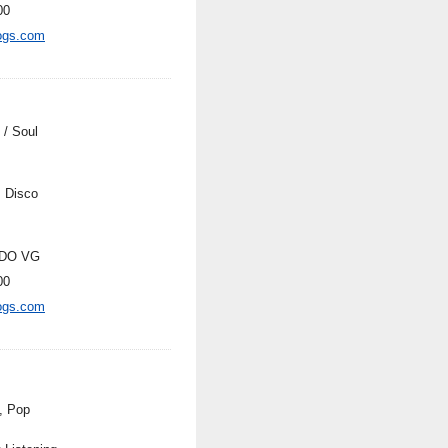
00
ogs.com
 / Soul
, Disco
DO VG
00
ogs.com
, Pop