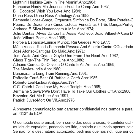
Lightnin' Hopkins-Early In The Mornin'.Ano:1984;
Françoise Hardy-Ma Jeunesse Fout Le Camp.Ano:1967;
Bill Doggett-I Wish You Love.Ano:1984;
Diana Ross-Diana Ross Anthology.Ano:1983;
Fernando Lopes-Graça, Orquestra Sinfónica Do Porto, Silva Pereira-G
Poema De Dezembro / Cinco Estelas Funerárias / Três DançasPortu
Andrade E Silva-Homenagem à Mãe.Ano:1974;
Júlio Dantas, Alves Da Cunha, Assis Pacheco, João Villaret-A Ceia 
João Villaret-Poesia.Ano:1985;
Florbela Espanca-Eunice Muñoz, Rui Guedes.Ano:1977;
Mário Viegas Reads Fernando Pessoa And Alberto Caeiro-OGuardad
José Afonso-Cantigas Do Maio.Ano:1971;
Tom Waits And Crystal Gayle-One From The Heart.Ano:1982;
Glass Tiger-The Thin Red Line.Ano:1986;
Adriano Correia De Oliveira-O Canto E As Armas.Ano:1969;
The Movies-India.Ano:1980;
Bananarama-Long Train Running.Ano:1991;
Raffaella Carrà-Best Of Raffaella Carrà.Ano:1985;
Roberto Leal-Lisboa Antiga.Ano:1974;
C.C. Catch-I Can Lose My Heart Tonight.Ano:1985;
Jermaine Stewart-We Don't Have To Take Our Clothes Off.Ano:1986;
Beverlee-Set Me Free.Ano:1991;
Patrick Juvet-Mort Ou Vif.Ano:1976
A presente comunicação tem carácter confidencial nos termos e para 
art.º113º do EOA.
O conteúdo deste email, bem como dos seus anexos, é confidencial e 
às leis de copyright, podendo ser lido, copiado e utilizado apenas pelo
Se não for o destinatário autorizado, pedimos que nos notifique por co