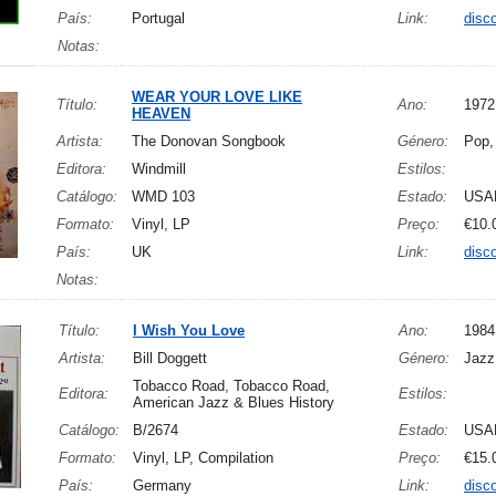
País:
Portugal
Link:
disc
Notas:
WEAR YOUR LOVE LIKE
Título:
Ano:
1972
HEAVEN
Artista:
The Donovan Songbook
Género:
Pop,
Editora:
Windmill
Estilos:
Catálogo:
WMD 103
Estado:
USA
Formato:
Vinyl, LP
Preço:
€10.
País:
UK
Link:
disc
Notas:
Título:
I Wish You Love
Ano:
1984
Artista:
Bill Doggett
Género:
Jazz
Tobacco Road, Tobacco Road,
Editora:
Estilos:
American Jazz & Blues History
Catálogo:
B/2674
Estado:
USA
Formato:
Vinyl, LP, Compilation
Preço:
€15.
País:
Germany
Link:
disc