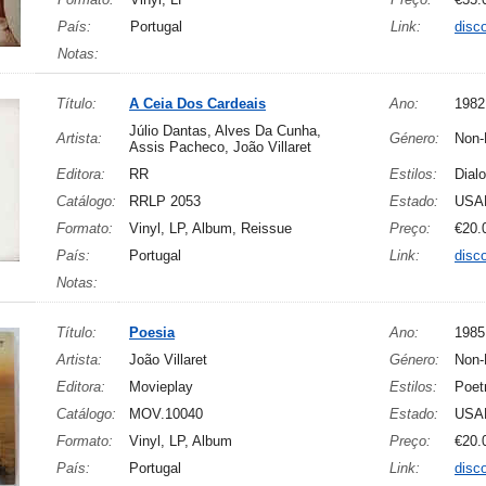
País:
Portugal
Link:
disc
Notas:
Título:
A Ceia Dos Cardeais
Ano:
1982
Júlio Dantas, Alves Da Cunha,
Artista:
Género:
Non-
Assis Pacheco, João Villaret
Editora:
RR
Estilos:
Dial
Catálogo:
RRLP 2053
Estado:
USA
Formato:
Vinyl, LP, Album, Reissue
Preço:
€20.
País:
Portugal
Link:
disc
Notas:
Título:
Poesia
Ano:
1985
Artista:
João Villaret
Género:
Non-
Editora:
Movieplay
Estilos:
Poet
Catálogo:
MOV.10040
Estado:
USA
Formato:
Vinyl, LP, Album
Preço:
€20.
País:
Portugal
Link:
disc