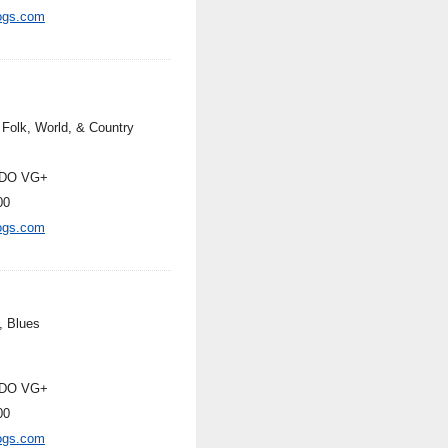
ogs.com
 Folk, World, & Country
DO VG+
00
ogs.com
, Blues
DO VG+
00
ogs.com