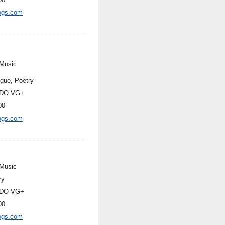
ogs.com
Music
ogue, Poetry
DO VG+
00
ogs.com
Music
ry
DO VG+
00
ogs.com