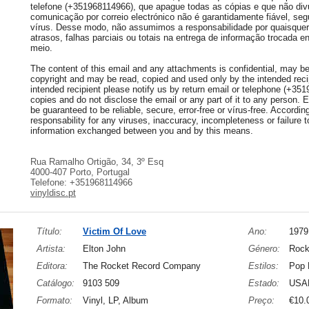
telefone (+351968114966), que apague todas as cópias e que não div
comunicação por correio electrónico não é garantidamente fiável, seg
vírus. Desse modo, não assumimos a responsabilidade por quaisquer 
atrasos, falhas parciais ou totais na entrega de informação trocada e
meio.
The content of this email and any attachments is confidential, may be 
copyright and may be read, copied and used only by the intended recip
intended recipient please notify us by return email or telephone (+35
copies and do not disclose the email or any part of it to any person.
be guaranteed to be reliable, secure, error-free or vírus-free. Accordi
responsability for any viruses, inaccuracy, incompleteness or failure to
information exchanged between you and by this means.
Rua Ramalho Ortigão, 34, 3º Esq
4000-407 Porto, Portugal
Telefone: +351968114966
vinyldisc.pt
Título:
Victim Of Love
Ano:
1979
Artista:
Elton John
Género:
Roc
Editora:
The Rocket Record Company
Estilos:
Pop 
Catálogo:
9103 509
Estado:
USA
Formato:
Vinyl, LP, Album
Preço:
€10.