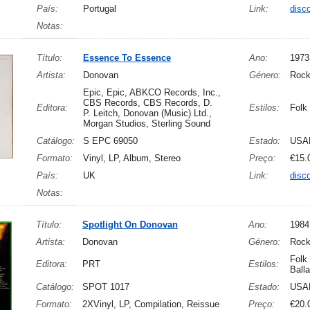
País:
Portugal
Link:
disc
Notas:
Título:
Essence To Essence
Ano:
1973
Artista:
Donovan
Género:
Roc
Epic, Epic, ABKCO Records, Inc.,
CBS Records, CBS Records, D.
Editora:
Estilos:
Folk
P. Leitch, Donovan (Music) Ltd.,
Morgan Studios, Sterling Sound
Catálogo:
S EPC 69050
Estado:
USA
Formato:
Vinyl, LP, Album, Stereo
Preço:
€15.
País:
UK
Link:
disc
Notas:
Título:
Spotlight On Donovan
Ano:
1984
Artista:
Donovan
Género:
Rock
Folk
Editora:
PRT
Estilos:
Ball
Catálogo:
SPOT 1017
Estado:
USA
Formato:
2XVinyl, LP, Compilation, Reissue
Preço:
€20.