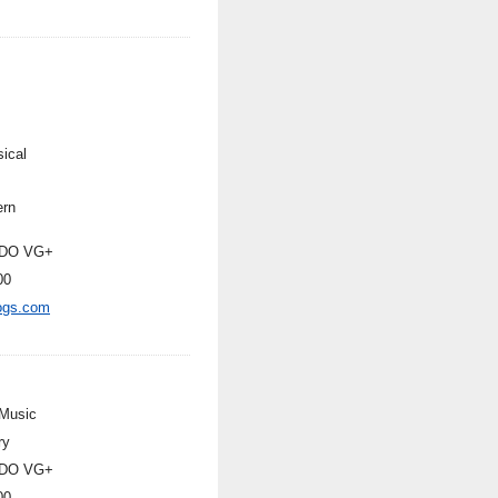
sical
rn
DO VG+
00
ogs.com
Music
ry
DO VG+
00