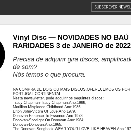
SUBSCREVER NEWSL
Vinyl Disc — NOVIDADES NO BAÚ
RARIDADES 3 de JANEIRO de 2022
Precisa de adquirir gira discos, amplifica
de som?
Nós temos o que procura.
NA COMPRA DE DOIS OU MAIS DISCOS,OFERECEMOS OS POR
PORTUGAL CONTINENTAL
Nesta newswletter, pode adquirir os seguintes discos:
Tracy Chapman-Tracy Chapman.Ano:1988;
Marillion-Misplaced Childhood.Ano:1985;
Elton John-Victim Of Love.Ano:1979.
Donovan-Essence To Essence.Ano:1973;
Donovan-Spotlight On Donovan.Ano:1984;
Donovan-Donovan.Ano:1965;
The Donovan Songbook-WEAR YOUR LOVE LIKE HEAVEN.Ano:197