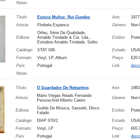
Notas:
Título:
Eunice Muñoz, Rui Guedes
Ano:
1977
Artista:
Florbela Espanca
Género:
Non-
Orfeu, Série De Qualidade,
Editora:
Arnaldo Trindade & Cia. Lda.,
Estilos:
Poet
Estúdios Arnaldo Trindade, Solito
Catálogo:
STAT 045
Estado:
USA
Formato:
Vinyl, LP, Album
Preço:
€20.
País:
Portugal
Link:
disc
Notas:
Título:
O Guardador De Rebanhos
Ano:
1983
Mário Viegas Reads Fernando
Artista:
Género:
Non-
Pessoa And Alberto Caeiro
Guilda Da Música, Sassetti, Disco
Editora:
Estilos:
Poet
Falado
Catálogo:
DIAP 070/2
Estado:
USA
Formato:
Vinyl, LP
Preço:
€65.
País:
Portugal
Link:
disc