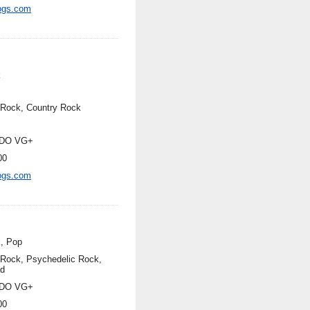
ogs.com
k
 Rock, Country Rock
DO VG+
00
ogs.com
, Pop
 Rock, Psychedelic Rock,
ad
DO VG+
00