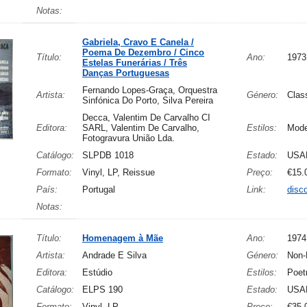
Notas:
Gabriela, Cravo E Canela /
Poema De Dezembro / Cinco
Título:
Ano:
1973
Estelas Funerárias / Três
Danças Portuguesas
Fernando Lopes-Graça, Orquestra
Artista:
Género:
Clas
Sinfónica Do Porto, Silva Pereira
Decca, Valentim De Carvalho CI
Editora:
SARL, Valentim De Carvalho,
Estilos:
Mode
Fotogravura União Lda.
Catálogo:
SLPDB 1018
Estado:
USA
Formato:
Vinyl, LP, Reissue
Preço:
€15.
País:
Portugal
Link:
disc
Notas:
Título:
Homenagem à Mãe
Ano:
1974
Artista:
Andrade E Silva
Género:
Non-
Editora:
Estúdio
Estilos:
Poet
Catálogo:
ELPS 190
Estado:
USA
Formato:
Vinyl, LP
Preço:
€35.