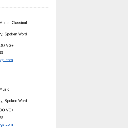
Music, Classical
ry, Spoken Word
DO VG+
00
ogs.com
Music
ry, Spoken Word
DO VG+
00
ogs.com