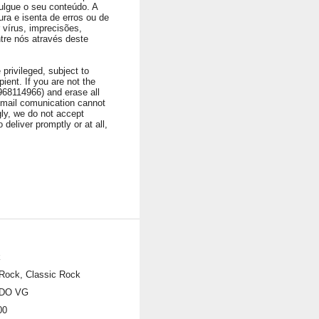
ulgue o seu conteúdo. A
ura e isenta de erros ou de
vírus, imprecisões,
ntre nós através deste
privileged, subject to
ient. If you are not the
1968114966) and erase all
 Email comunication cannot
ngly, we do not accept
 deliver promptly or at all,
k
Rock, Classic Rock
DO VG
00