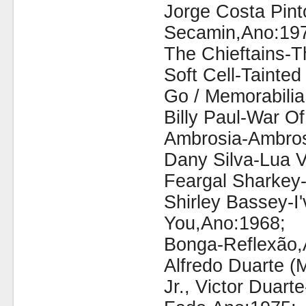
Jorge Costa Pint
Secamin,Ano:19
The Chieftains-T
Soft Cell-Tainte
Go / Memorabilia
Billy Paul-War O
Ambrosia-Ambros
Dany Silva-Lua 
Feargal Sharkey
Shirley Bassey-I
You,Ano:1968;
Bonga-Reflexão,
Alfredo Duarte (M
Jr., Victor Duar