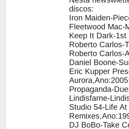
Nesta newswlette
discos:
Iron Maiden-Piec
Fleetwood Mac-M
Keep It Dark-1s
Roberto Carlos-
Roberto Carlos-
Daniel Boone-Su
Eric Kupper Pres
Aurora,Ano:2005
Propaganda-Duel
Lindisfarne-Lindi
Studio 54-Life A
Remixes,Ano:19
DJ BoBo-Take Co