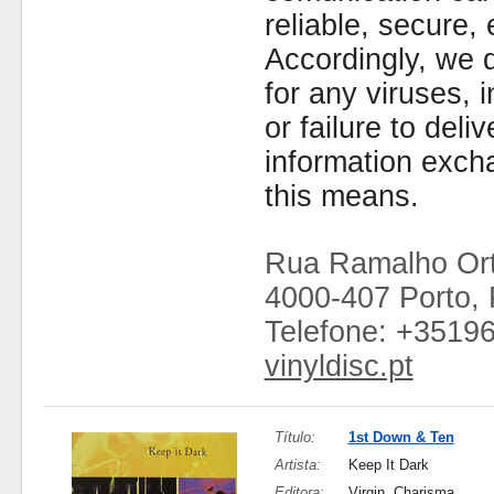
reliable, secure, 
Accordingly, we d
for any viruses,
or failure to deliv
information exc
this means.
Rua Ramalho Ort
4000-407 Porto, 
Telefone: +3519
vinyldisc.pt
Título:
1st Down & Ten
Artista:
Keep It Dark
Editora:
Virgin, Charisma