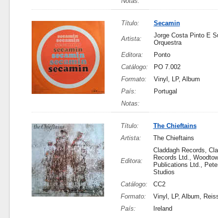
Notas:
Título:
Secamin
Jorge Costa Pinto E S
Artista:
Orquestra
Editora:
Ponto
Catálogo:
PO 7.002
Formato:
Vinyl, LP, Album
País:
Portugal
Notas:
Título:
The Chieftains
Artista:
The Chieftains
Claddagh Records, Cl
Records Ltd., Woodto
Editora:
Publications Ltd., Pete
Studios
Catálogo:
CC2
Formato:
Vinyl, LP, Album, Reis
País:
Ireland