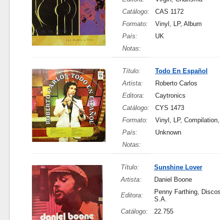
Catálogo:
CAS 1172
Formato:
Vinyl, LP, Album
País:
UK
Notas:
Título:
Todo En Español
Artista:
Roberto Carlos
Editora:
Caytronics
Catálogo:
CYS 1473
Formato:
Vinyl, LP, Compilation
País:
Unknown
Notas:
Título:
Sunshine Lover
Artista:
Daniel Boone
Penny Farthing, Discos
Editora:
S.A.
Catálogo:
22.755