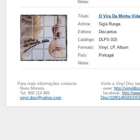
Notas:
Título:
O Vira Da Minha Vid
Artista:
Sig'a Rusga
Editora:
Discantus
Catálogo:
DLPS 015
Formato:
Vinyl, LP, Album
País:
Portugal
Notas:
Para mais informações contacte:
Visite a Vinyl Disc 
· Nuno Moreira
· www:
http://vinyldis
· Tel: 968 114 966
· facebook:
http://ww
·
vinyl.disc@yahoo.com
Disc/1195149181025