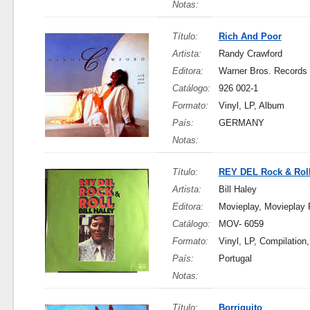
Notas:
Título:
Rich And Poor
Artista:
Randy Crawford
Editora:
Warner Bros. Records
Catálogo:
926 002-1
Formato:
Vinyl, LP, Album
País:
GERMANY
Notas:
Título:
REY DEL Rock & Rol
Artista:
Bill Haley
Editora:
Movieplay, Movieplay 
Catálogo:
MOV- 6059
Formato:
Vinyl, LP, Compilation
País:
Portugal
Notas:
Título:
Borriquito