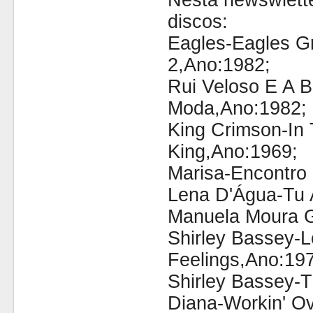
Nesta newswlette
discos:
Eagles-Eagles Gr
2,Ano:1982;
Rui Veloso E A 
Moda,Ano:1982;
King Crimson-In
King,Ano:1969;
Marisa-Encontro
Lena D'Água-Tu 
Manuela Moura G
Shirley Bassey-L
Feelings,Ano:19
Shirley Bassey-T
Diana-Workin' O