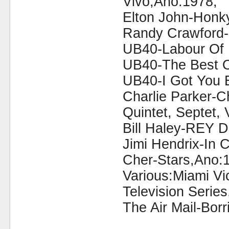
Vivo,Ano:1978;
Elton John-Honk
Randy Crawford-
UB40-Labour Of 
UB40-The Best 
UB40-I Got You 
Charlie Parker-Ch
Quintet, Septet,
Bill Haley-REY 
Jimi Hendrix-In 
Cher-Stars,Ano:
Various:Miami Vi
Television Series
The Air Mail-Bor