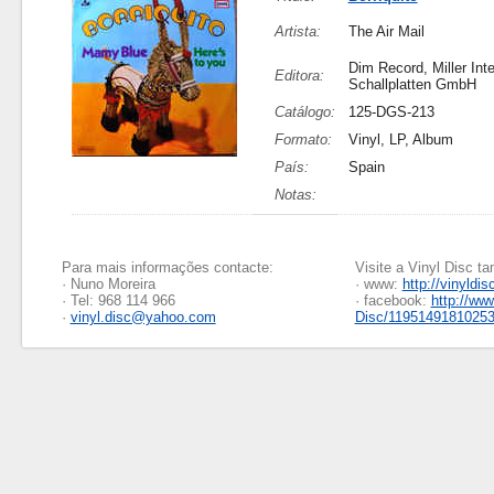
Artista:
The Air Mail
Dim Record, Miller Inte
Editora:
Schallplatten GmbH
Catálogo:
125-DGS-213
Formato:
Vinyl, LP, Album
País:
Spain
Notas:
Para mais informações contacte:
Visite a Vinyl Disc 
· Nuno Moreira
· www:
http://vinyldis
· Tel: 968 114 966
· facebook:
http://ww
·
vinyl.disc@yahoo.com
Disc/1195149181025