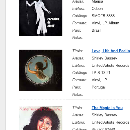
Artista:
Marisa
Editora:
Odeon
Catálogo:
SMOFB 3888
Formato:
Vinyl, LP, Album
País:
Brazil
Notas:
Título:
Love, Life And Feeli
Artista:
Shirley Bassey
Editora:
United Artists Records
Catálogo:
LP-S-13-21
Formato:
Vinyl, LP
País:
Portugal
Notas:
Título:
The Magic Is You
Artista:
Shirley Bassey
Editora:
United Artists Records
Catálogo:
8E 072 62440