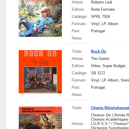
Artista:
Roberto Leal
Editora:
Roda Fermata
Catálogo:
SPRL 7504
Formato:
Vinyl, LP, Album
País:
Portugal
Notas:
Título:
Rock On
Artista:
The Giants
Editora:
Orfeu, Super Budget,
Catálogo:
SB 1172
Formato:
Vinyl, LP, Album, Ster
País:
Portugal
Notas:
Título:
Chants Révolutionnai
Choeurs De L'Armée R
Choeurs Académiques
Artista:
L'U.R.S.S.* / Choeurs*
Orchestre Symphoniqu