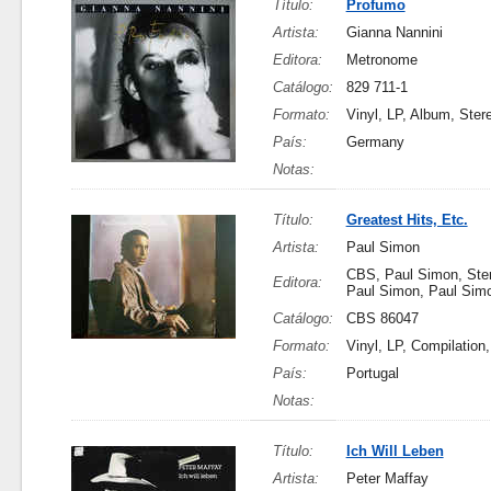
Título:
Profumo
Artista:
Gianna Nannini
Editora:
Metronome
Catálogo:
829 711-1
Formato:
Vinyl, LP, Album, Ster
País:
Germany
Notas:
Título:
Greatest Hits, Etc.
Artista:
Paul Simon
CBS, Paul Simon, Ster
Editora:
Paul Simon, Paul Sim
Catálogo:
CBS 86047
Formato:
Vinyl, LP, Compilation
País:
Portugal
Notas:
Título:
Ich Will Leben
Artista:
Peter Maffay