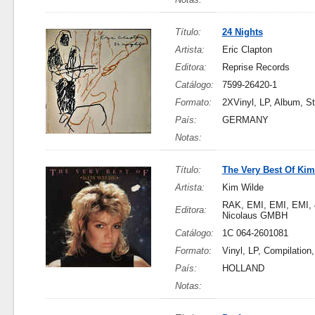
Título:
24 Nights
Artista:
Eric Clapton
Editora:
Reprise Records
Catálogo:
7599-26420-1
Formato:
2XVinyl, LP, Album, S
País:
GERMANY
Notas:
Título:
The Very Best Of Kim
Artista:
Kim Wilde
RAK, EMI, EMI, EMI,
Editora:
Nicolaus GMBH
Catálogo:
1C 064-2601081
Formato:
Vinyl, LP, Compilation
País:
HOLLAND
Notas: