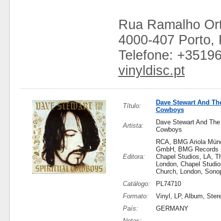
Rua Ramalho Ort
4000-407 Porto, 
Telefone: +3519
vinyldisc.pt
Dave Stewart And The
Título:
Cowboys
Dave Stewart And The 
Artista:
Cowboys
RCA, BMG Ariola Mün
GmbH, BMG Records (
Editora:
Chapel Studios, LA, T
London, Chapel Studio
Church, London, Sono
Catálogo:
PL74710
Formato:
Vinyl, LP, Album, Ster
País:
GERMANY
Notas: