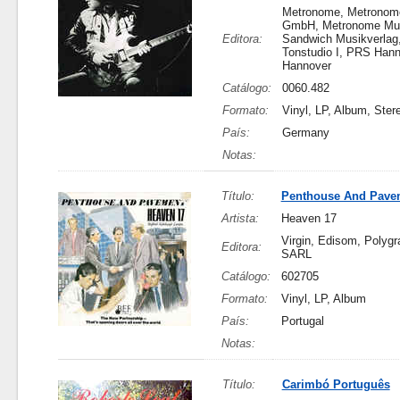
Metronome, Metronom
GmbH, Metronome Mu
Editora:
Sandwich Musikverlag
Tonstudio I, PRS Han
Hannover
Catálogo:
0060.482
Formato:
Vinyl, LP, Album, Ster
País:
Germany
Notas:
Título:
Penthouse And Pave
Artista:
Heaven 17
Virgin, Edisom, Polyg
Editora:
SARL
Catálogo:
602705
Formato:
Vinyl, LP, Album
País:
Portugal
Notas:
Título:
Carimbó Português