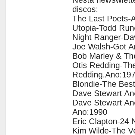
Nesta newswlette
discos:
The Last Poets-A
Utopia-Todd Run
Night Ranger-Da
Joe Walsh-Got 
Bob Marley & The
Otis Redding-The
Redding,Ano:197
Blondie-The Best
Dave Stewart An
Dave Stewart An
Ano:1990
Eric Clapton-24 
Kim Wilde-The V