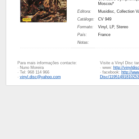
Moscou*
Editora:
Musidisc, Collection Va
Catálogo:
CV 949
Formato:
Vinyl, LP, Stereo
País:
France
Notas:
Para mais informações contacte:
Visite a Vinyl Disc 
· Nuno Moreira
· www:
http://vinyldis
· Tel: 968 114 966
· facebook:
http://ww
·
vinyl.disc@yahoo.com
Disc/1195149181025