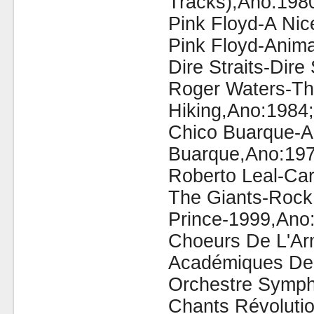
Tracks),Ano:198
Pink Floyd-A Nic
Pink Floyd-Anim
Dire Straits-Dire
Roger Waters-Th
Hiking,Ano:1984;
Chico Buarque-A
Buarque,Ano:197
Roberto Leal-Ca
The Giants-Rock
Prince-1999,Ano
Choeurs De L'Ar
Académiques De 
Orchestre Symph
Chants Révoluti