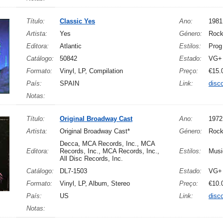
Título:
Classic Yes
Ano:
1981
Artista:
Yes
Género:
Roc
Editora:
Atlantic
Estilos:
Prog
Catálogo:
50842
Estado:
VG+
Formato:
Vinyl, LP, Compilation
Preço:
€15.
País:
SPAIN
Link:
disc
Notas:
Título:
Original Broadway Cast
Ano:
1972
Artista:
Original Broadway Cast*
Género:
Rock
Decca, MCA Records, Inc., MCA
Editora:
Records, Inc., MCA Records, Inc.,
Estilos:
Musi
All Disc Records, Inc.
Catálogo:
DL7-1503
Estado:
VG+
Formato:
Vinyl, LP, Album, Stereo
Preço:
€10.
País:
US
Link:
disc
Notas: