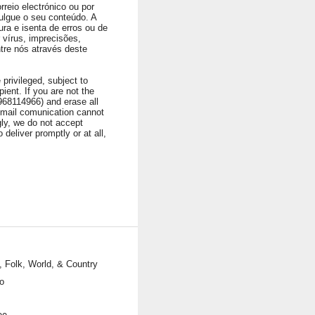
rreio electrónico ou por
ulgue o seu conteúdo. A
ura e isenta de erros ou de
vírus, imprecisões,
ntre nós através deste
privileged, subject to
ient. If you are not the
1968114966) and erase all
 Email comunication cannot
ngly, we do not accept
 deliver promptly or at all,
, Folk, World, & Country
o