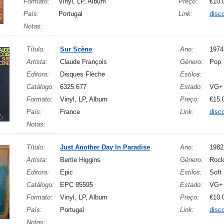
Formato:
Vinyl, LP, Album
Preço:
€10.
País:
Portugal
Link:
disc
Notas:
Título:
Sur Scène
Ano:
1974
Artista:
Claude François
Género:
Pop
Editora:
Disques Flèche
Estilos:
Catálogo:
6325.677
Estado:
VG+
Formato:
Vinyl, LP, Album
Preço:
€15.
País:
France
Link:
disc
Notas:
Título:
Just Another Day In Paradise
Ano:
1982
Artista:
Bertie Higgins
Género:
Rock
Editora:
Epic
Estilos:
Soft
Catálogo:
EPC 85595
Estado:
VG+
Formato:
Vinyl, LP, Album
Preço:
€10.
País:
Portugal
Link:
disc
Notas: