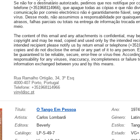
Se não for o destinatário autorizado, pedimos que nos notifique por co
telefone (+351968114966), que apague todas as cópias e que não div
comunicação por correio electrónico não é garantidamente fiável, seg
vírus. Desse modo, não assumimos a responsabilidade por quaisquer 
atrasos, falhas parciais ou totais na entrega de informação trocada e
meio.
The content of this email and any attachments is confidential, may be 
copyright and may be read, copied and used only by the intended recip
intended recipient please notify us by return email or telephone (+35
copies and do not disclose the email or any part of it to any person.
be guaranteed to be reliable, secure, error-free or vírus-free. Accordi
responsability for any viruses, inaccuracy, incompleteness or failure to
information exchanged between you and by this means.
Rua Ramalho Ortigão, 34, 3º Esq
4000-407 Porto, Portugal
Telefone: +351968114966
vinyldisc.pt
Título:
O Tango Em Pessoa
Ano:
1974
Artista:
Carlos Lombardi
Género:
Latin
Editora:
Beverly
Estilos:
Tang
Catálogo:
LP-S-49-7
Estado:
VG+