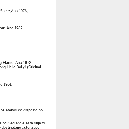
 Same,Ano:1976;
cert,Ano:1982;
g Flame, Ano:1972;
ng-Hello Dolly! (Original
o:1961;
os efeitos do disposto no
privilegiado e está sujeito
 destinatário autorizado.