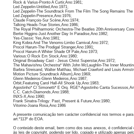
Rock & Varius-Pronto A Curtir,Ano:1981;
Led Zeppelin-Untitled,Ano:1971;
Led Zeppelin-The Soundtrack From The Film The Song Remains The
Led Zeppelin-Presence,Ano:1976;
Claude François-Sur Scène,Ano:1974;
Talking Heads-True Stories,Ano:1986;
The Royal Philharmonic Orchestra-The Beatles 20th Anniversary Con
Bertie Higgins-Just Another Day In Paradise,Ano:1982;
Yes-Classic Yes,Ano:1981;
King Kobra And The Venoms-Limbo Carnival,Ano:1972;
Procol Harum-The Prodigal Stranger,Ano:1991;
Procol Harum-A Whiter Shade Of Pale,Ano:1973;
Various:O Rock Em Stock,Ano:1980;
Original Broadway Cast - Jesus Christ Superstar,Ano:1972;
The Mahavishnu Orchestra* With John McLaughlin-The Inner Mountin
Barbra Streisand, Walter Matthau, Michael Crawford and Louis Armstro
Motion Picture Soundtrack Album),Ano:1969;
Glenn Medeiros-Glenn Medeiros,Ano:1987;
Orbit,Featuring Carol Hall-All Shook Up,Ano:1983;
Agostinho* C/ Simonetti* E Orq. RGE*-Agostinho Canta Sucessos,An
C.C. Catch-Diamonds,Ano:1988;
INXS-X,Ano:1990;
Frank Sinatra-Trilogy: Past, Present & Future,Ano:1980;
Vitorino-Joana Rosa,Ano:1986
A presente comunicação tem carácter confidencial nos termos e para 
art.º113º do EOA.
O conteúdo deste email, bem como dos seus anexos, é confidencial e 
às leis de copyright, podendo ser lido, copiado e utilizado apenas pelo