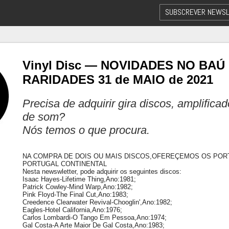
SUBSCREVER NEWSL
Vinyl Disc — NOVIDADES NO BAÚ
RARIDADES 31 de MAIO de 2021
Precisa de adquirir gira discos, amplifica
de som?
Nós temos o que procura.
NA COMPRA DE DOIS OU MAIS DISCOS,OFEREÇEMOS OS POR
PORTUGAL CONTINENTAL
Nesta newswletter, pode adquirir os seguintes discos:
Isaac Hayes-Lifetime Thing,Ano:1981;
Patrick Cowley-Mind Warp,Ano:1982;
Pink Floyd-The Final Cut,Ano:1983;
Creedence Clearwater Revival-Chooglin',Ano:1982;
Eagles-Hotel California,Ano:1976;
Carlos Lombardi-O Tango Em Pessoa,Ano:1974;
Gal Costa-A Arte Maior De Gal Costa,Ano:1983;