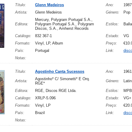
Título:
Glenn Medeiros
Ano:
1987
Artista:
Glenn Medeiros
Género:
Pop
Mercury, Polygram Portugal S.A.,
Editora:
Polygram Portugal S.A., Polygram
Estilos:
Ball
Discos, S.A., Amherst Records
Catálogo:
832 367-1
Estado:
VG
Formato:
Vinyl, LP, Album
Preço:
€10.
País:
Portugal
Link:
disc
Notas:
Título:
Agostinho Canta Sucessos
Ano:
1961
Agostinho* C/ Simonetti* E Orq.
Artista:
Género:
Latin
RGE*
Editora:
RGE, Discos RGE Ltda.
Estilos:
MPB
Catálogo:
XRLP-5.096
Estado:
VG+
Formato:
Vinyl, LP
Preço:
€20.
País:
Brazil
Link:
disc
Notas: