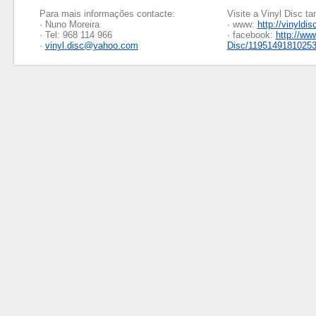
Para mais informações contacte:
Visite a Vinyl Disc 
· Nuno Moreira
· www:
http://vinyldis
· Tel: 968 114 966
· facebook:
http://ww
·
vinyl.disc@yahoo.com
Disc/1195149181025