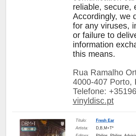
reliable, secure, 
Accordingly, we d
for any viruses,
or failure to deliv
information exc
this means.
Rua Ramalho Ort
4000-407 Porto, 
Telefone: +3519
vinyldisc.pt
Título:
Fresh Ear
Artista:
D,B,M+T*
Editora:
Philips, Philips, Advis