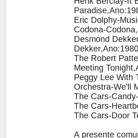
Henk Berclay-It 
Paradise,Ano:19
Eric Dolphy-Mus
Codona-Codona,
Desmond Dekker
Dekker,Ano:1980
The Robert Patt
Meeting Tonight,
Peggy Lee With
Orchestra-We'll 
The Cars-Candy
The Cars-Heartbe
The Cars-Door T
A presente comu