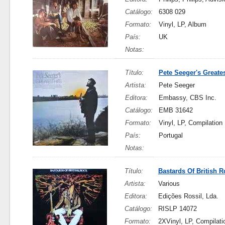
Catálogo:
6308 029
Formato:
Vinyl, LP, Album
País:
UK
Notas:
Título:
Pete Seeger's Greates
Artista:
Pete Seeger
Editora:
Embassy, CBS Inc.
Catálogo:
EMB 31642
Formato:
Vinyl, LP, Compilation
País:
Portugal
Notas:
Título:
Bastards Of British R
Artista:
Various
Editora:
Edições Rossil, Lda.
Catálogo:
RISLP 14072
Formato:
2XVinyl, LP, Compilati