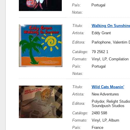
País:
Portugal
Notas:
Título:
Walking On Sunshin
Artista:
Eddy Grant
Editora:
Parlophone, Valentim 
Catálogo:
79 2562 1
Formato:
Vinyl, LP, Compilation
País:
Portugal
Notas:
Título:
Wild Cats Moanin'
Artista:
New Adventures
Polydor, Relight Studio
Editora:
Soundpush Studios
Catálogo:
2480 598
Formato:
Vinyl, LP, Album
País:
France