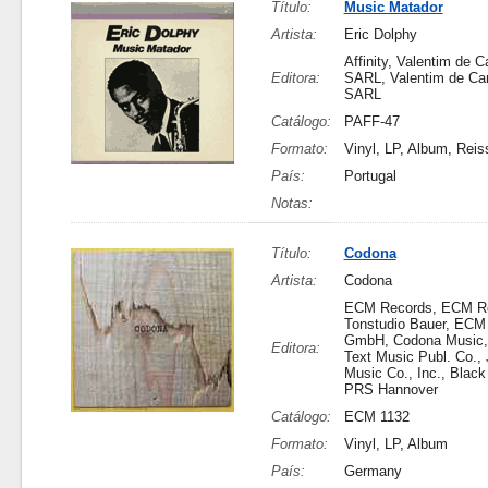
Título:
Music Matador
Artista:
Eric Dolphy
Affinity, Valentim de C
Editora:
SARL, Valentim de Car
SARL
Catálogo:
PAFF-47
Formato:
Vinyl, LP, Album, Reis
País:
Portugal
Notas:
Título:
Codona
Artista:
Codona
ECM Records, ECM Re
Tonstudio Bauer, ECM
GmbH, Codona Music,
Editora:
Text Music Publ. Co.,
Music Co., Inc., Black
PRS Hannover
Catálogo:
ECM 1132
Formato:
Vinyl, LP, Album
País:
Germany