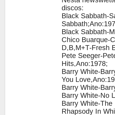
Nesta newswlette
discos:
Black Sabbath-S
Sabbath;Ano:197
Black Sabbath-Ma
Chico Buarque-C
D,B,M+T-Fresh E
Pete Seeger-Pet
Hits,Ano:1978;
Barry White-Bar
You Love,Ano:19
Barry White-Bar
Barry White-No L
Barry White-The 
Rhapsody In Whi