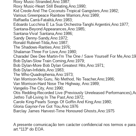
Roxy Music-Stranded,Ano:1987;
Roxy Music-Heart Still Beating,Ano;1990;
Kid Creole And The Coconuts-Tropical Gangsters,Ano:1982;
Various:Greenpeace Rainbow Warriors,Ano:1989;
Raffaella Carrà-Fatalità,Ano:1983;
Edoardo Lucchina E La Sua Orchestra-Tanghi Argentini,Ano:1977;
Santana-Beyond Appearances,Ano:1985;
Santana-Viva! Santana,Ano:1986;
Sandy Denny-Sandy,Ano:1972;
Ronald Rubinel-Tilda,Ano:1987;
The Shadows-Rarities,Ano:1976;
Shalamar-Three For Love,Ano:1980;
Charade/ Dee Dee Martin-I'm The One / Save Yourself For Me,Ano:19
Bob Dylan-Slow Train Coming,Ano:1979;
Bob Dylan-More Bob Dylan Greatest Hits,Ano:1971;
Bob Dylan-Infidels,Ano:1983;
The Who-Quadrophenia,Ano:1973;
Van Morrison-No Guru, No Method, No Teacher,Ano;1986;
Van Morrison-Hard Nose The Highway, Ano:1989;
Vangelis-The City, Ano:1990;
Otis Redding-Recorded Live (Previously Unreleased Performances),A
Jethro Tull-Living In The Past,Ano:1972;
Carole King-Pearls Songs Of Goffin And King;Ano:1980;
Gloria Gaynor-I've Got You,Ano:1976
Barclay James Harvest-Time Honoured Ghosts,Ano:1975
A presente comunicação tem carácter confidencial nos termos e para 
art.º113º do EOA.