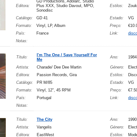
GD Productions, Adolarc, Studio
Editora:
Plus XXX, Studio Davout, MPO,
Estilos:
Zouk
Sonodisc
Catálogo:
GD 41
Estado:
VG
Formato:
Vinyl, LP, Album
Preço:
€10.
País:
France
Link:
disc
Notas:
I'm The One / Save Yourself For
Título:
Ano:
1984
Me
Artista:
Charade/ Dee Dee Martin
Género:
Elect
Editora:
Passion Records, Gira
Estilos:
Disc
Catálogo:
PR M/85
Estado:
VG
Formato:
Vinyl, 12", 45 RPM
Preço:
€7.5
País:
Portugal
Link:
disc
Notas:
Título:
The City
Ano:
1990
Artista:
Vangelis
Género:
Elect
Editora:
EastWest
Estilos:
Mode