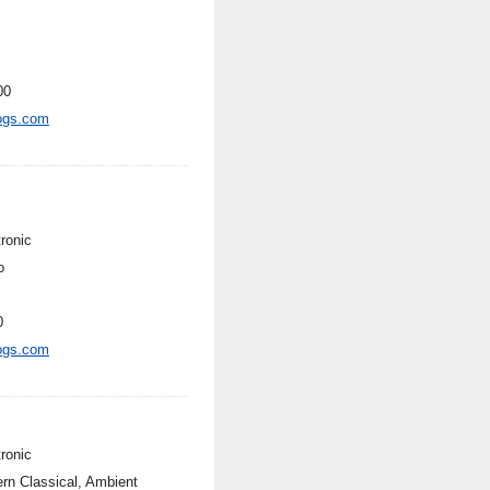
00
ogs.com
ronic
o
0
ogs.com
ronic
rn Classical, Ambient