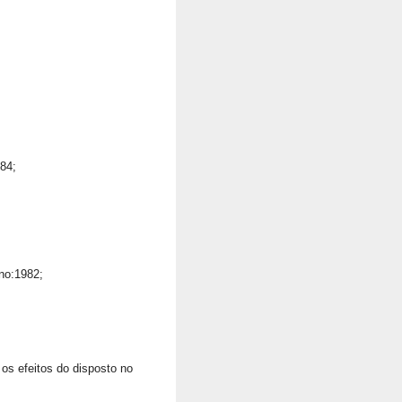
84;
no:1982;
os efeitos do disposto no