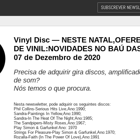
SUBSCREVER NEWSL
Vinyl Disc — NESTE NATAL,OFER
DE VINIL:NOVIDADES NO BAÚ DA
07 de Dezembro de 2020
Precisa de adquirir gira discos, amplifica
de som?
Nós temos o que procura.
Nesta newswletter, pode adquirir os seguintes discos:
Phil Collins-Serious Hits Live,Ano:1990;
Sandra-Paintings In Yellow,Ano:1990;
Sandra-In The Heat Of The Night;Ano:1985;
The Sandpipers-Misty Roses,Ano:1967;
Play Simon & Garfunkel Ano: 1970
Strings For Pleasure-Play Simon & Garfunkel,Ano:1970;
Rozalla-Faith (In The Power Of Love),Ano:1991