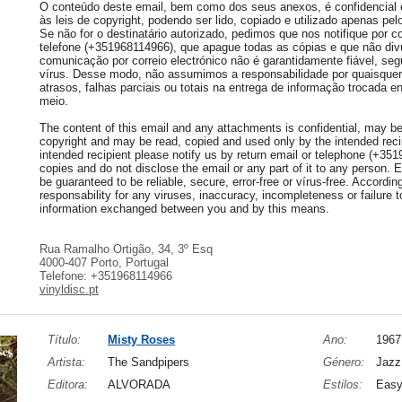
O conteúdo deste email, bem como dos seus anexos, é confidencial e 
às leis de copyright, podendo ser lido, copiado e utilizado apenas pelo
Se não for o destinatário autorizado, pedimos que nos notifique por co
telefone (+351968114966), que apague todas as cópias e que não div
comunicação por correio electrónico não é garantidamente fiável, seg
vírus. Desse modo, não assumimos a responsabilidade por quaisquer 
atrasos, falhas parciais ou totais na entrega de informação trocada e
meio.
The content of this email and any attachments is confidential, may be 
copyright and may be read, copied and used only by the intended recip
intended recipient please notify us by return email or telephone (+35
copies and do not disclose the email or any part of it to any person.
be guaranteed to be reliable, secure, error-free or vírus-free. Accordi
responsability for any viruses, inaccuracy, incompleteness or failure to
information exchanged between you and by this means.
Rua Ramalho Ortigão, 34, 3º Esq
4000-407 Porto, Portugal
Telefone: +351968114966
vinyldisc.pt
Título:
Misty Roses
Ano:
1967
Artista:
The Sandpipers
Género:
Jazz
Editora:
ALVORADA
Estilos:
Easy