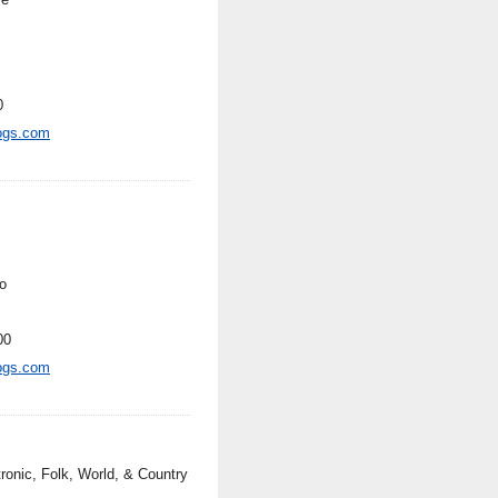
0
ogs.com
o
00
ogs.com
tronic, Folk, World, & Country