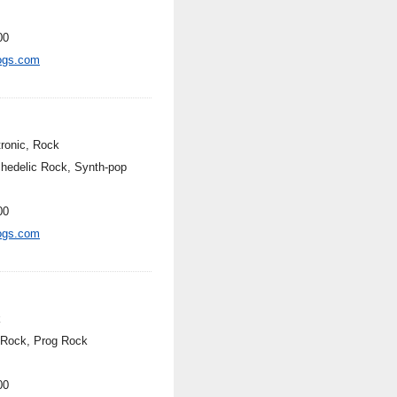
00
ogs.com
tronic, Rock
hedelic Rock, Synth-pop
00
ogs.com
k
 Rock, Prog Rock
00