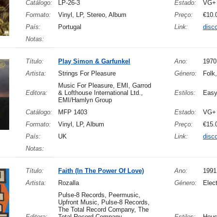
Catálogo:
LP-26-3
Estado:
VG+
Formato:
Vinyl, LP, Stereo, Album
Preço:
€10.
País:
Portugal
Link:
disc
Notas:
Título:
Play Simon & Garfunkel
Ano:
1970
Artista:
Strings For Pleasure
Género:
Folk
Music For Pleasure, EMI, Garrod
Editora:
& Lofthouse International Ltd.,
Estilos:
Easy
EMI/Hamlyn Group
Catálogo:
MFP 1403
Estado:
VG+
Formato:
Vinyl, LP, Album
Preço:
€15.
País:
UK
Link:
disc
Notas:
Título:
Faith (In The Power Of Love)
Ano:
1991
Artista:
Rozalla
Género:
Elect
Pulse-8 Records, Peermusic,
Upfront Music, Pulse-8 Records,
The Total Record Company, The
Editora:
Total Record Company,
Estilos:
Hou