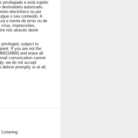
privilegiado e está sujeito
 destinatário autorizado.
rreio electrónico ou por
ulgue o seu conteúdo. A
ura e isenta de erros ou de
vírus, imprecisões,
ntre nós através deste
privileged, subject to
ient. If you are not the
1968114966) and erase all
 Email comunication cannot
ngly, we do not accept
 deliver promptly or at all,
 Listening