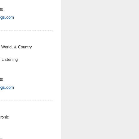
00
ogs.com
, World, & Country
 Listening
00
ogs.com
ronic
se