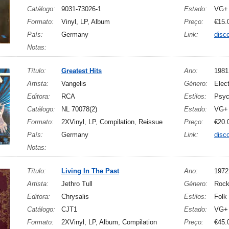
Catálogo:
9031-73026-1
Estado:
VG+
Formato:
Vinyl, LP, Album
Preço:
€15.
País:
Germany
Link:
disc
Notas:
Título:
Greatest Hits
Ano:
1981
Artista:
Vangelis
Género:
Elec
Editora:
RCA
Estilos:
Psyc
Catálogo:
NL 70078(2)
Estado:
VG+
Formato:
2XVinyl, LP, Compilation, Reissue
Preço:
€20.
País:
Germany
Link:
disc
Notas:
Título:
Living In The Past
Ano:
1972
Artista:
Jethro Tull
Género:
Roc
Editora:
Chrysalis
Estilos:
Folk
Catálogo:
CJT1
Estado:
VG+
Formato:
2XVinyl, LP, Album, Compilation
Preço:
€45.