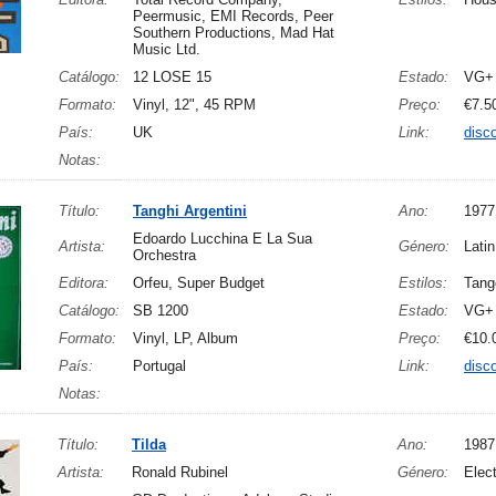
Peermusic, EMI Records, Peer
Southern Productions, Mad Hat
Music Ltd.
Catálogo:
12 LOSE 15
Estado:
VG+
Formato:
Vinyl, 12", 45 RPM
Preço:
€7.5
País:
UK
Link:
disc
Notas:
Título:
Tanghi Argentini
Ano:
1977
Edoardo Lucchina E La Sua
Artista:
Género:
Latin
Orchestra
Editora:
Orfeu, Super Budget
Estilos:
Tang
Catálogo:
SB 1200
Estado:
VG+
Formato:
Vinyl, LP, Album
Preço:
€10.
País:
Portugal
Link:
disc
Notas:
Título:
Tilda
Ano:
1987
Artista:
Ronald Rubinel
Género:
Elec