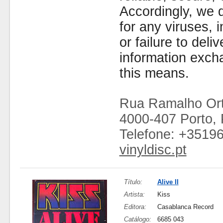
Accordingly, we d
for any viruses,
or failure to deliv
information exc
this means.
Rua Ramalho Ort
4000-407 Porto, 
Telefone: +3519
vinyldisc.pt
Título:
Alive II
Artista:
Kiss
Editora:
Casablanca Record
Catálogo:
6685 043