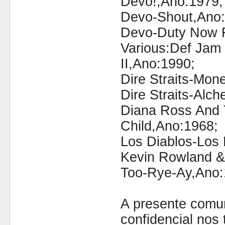
Devo!,Ano:1979;
Devo-Shout,Ano:
Devo-Duty Now F
Various:Def Jam
II,Ano:1990;
Dire Straits-Mon
Dire Straits-Alc
Diana Ross And
Child,Ano:1968;
Los Diablos-Los 
Kevin Rowland &
Too-Rye-Ay,Ano
A presente comu
confidencial nos 