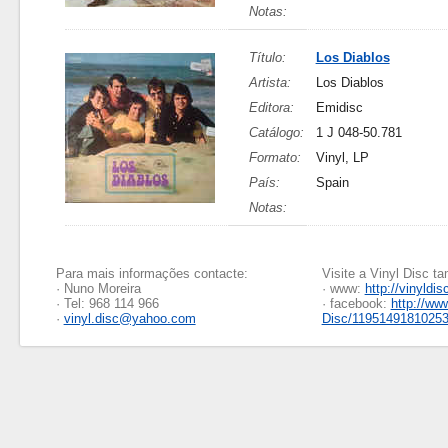
Notas:
Título:
Los Diablos
Artista:
Los Diablos
Editora:
Emidisc
Catálogo:
1 J 048-50.781
Formato:
Vinyl, LP
País:
Spain
Notas:
Para mais informações contacte:
Visite a Vinyl Disc 
· Nuno Moreira
· www:
http://vinyldis
· Tel: 968 114 966
· facebook:
http://ww
·
vinyl.disc@yahoo.com
Disc/1195149181025