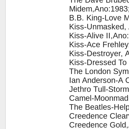
The Dave Brubec
Midem,Ano:1983
B.B. King-Love 
Kiss-Unmasked, 
Kiss-Alive II,Ano
Kiss-Ace Frehley
Kiss-Destroyer, 
Kiss-Dressed To 
The London Symp
Ian Anderson-A 
Jethro Tull-Stor
Camel-Moonmadn
The Beatles-Help
Creedence Clear
Creedence Gold,