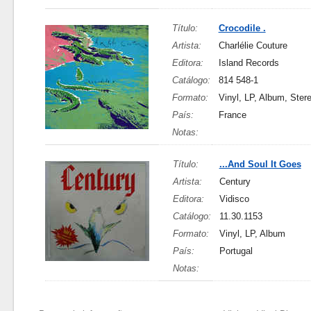
Título:
Crocodile .
Artista:
Charlélie Couture
Editora:
Island Records
Catálogo:
814 548-1
Formato:
Vinyl, LP, Album, Ster
País:
France
Notas:
Título:
...And Soul It Goes
Artista:
Century
Editora:
Vidisco
Catálogo:
11.30.1153
Formato:
Vinyl, LP, Album
País:
Portugal
Notas: