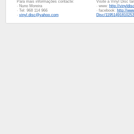
Para mais informações contacte:
Visite a Vinyl Disc 
· Nuno Moreira
· www:
http://vinyldis
· Tel: 968 114 966
· facebook:
http://ww
·
vinyl.disc@yahoo.com
Disc/1195149181025