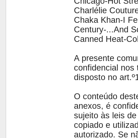
Chicago-Hot Stre
Charlélie Couture
Chaka Khan-I Fe
Century-...And S
Canned Heat-Col
A presente comu
confidencial nos 
disposto no art.
O conteúdo dest
anexos, é confide
sujeito às leis d
copiado e utiliza
autorizado. Se nã