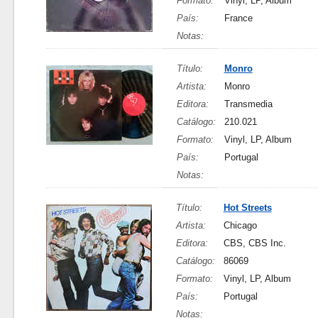
Formato:
Vinyl, LP, Album
País:
France
Notas:
Título:
Monro
Artista:
Monro
Editora:
Transmedia
Catálogo:
210.021
Formato:
Vinyl, LP, Album
País:
Portugal
Notas:
Título:
Hot Streets
Artista:
Chicago
Editora:
CBS, CBS Inc.
Catálogo:
86069
Formato:
Vinyl, LP, Album
País:
Portugal
Notas: