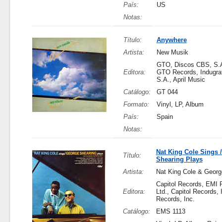
País:
US
Notas:
Título:
Anywhere
Artista:
New Musik
GTO, Discos CBS, S.A
Editora:
GTO Records, Indugraf
S.A., April Music
Catálogo:
GT 044
Formato:
Vinyl, LP, Album
País:
Spain
Notas:
Nat King Cole Sings 
Título:
Shearing Plays
Artista:
Nat King Cole & Georg
Capitol Records, EMI 
Editora:
Ltd., Capitol Records, I
Records, Inc.
Catálogo:
EMS 1113