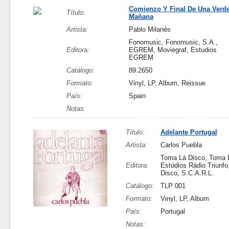
Comienzo Y Final De Una Verd
Título:
Mañana
Artista:
Pablo Milanés
Fonomusic, Fonomusic, S.A.,
Editora:
EGREM, Moviegraf, Estudios
EGREM
Catálogo:
89.2650
Formato:
Vinyl, LP, Album, Reissue
País:
Spain
Notas:
Título:
Adelante Portugal
Artista:
Carlos Puebla
Toma Lá Disco, Toma 
Editora:
Estúdios Rádio Triunf
Disco, S.C.A.R.L.
Catálogo:
TLP 001
Formato:
Vinyl, LP, Album
País:
Portugal
Notas: