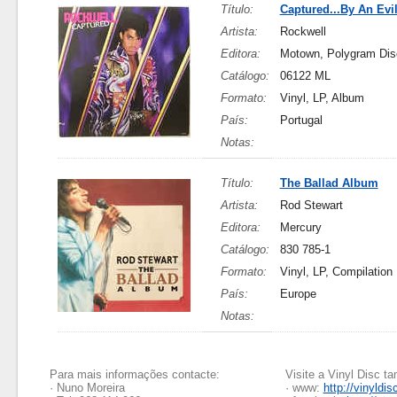
Título:
Captured...By An Evi
Artista:
Rockwell
Editora:
Motown, Polygram Di
Catálogo:
06122 ML
Formato:
Vinyl, LP, Album
País:
Portugal
Notas:
Título:
The Ballad Album
Artista:
Rod Stewart
Editora:
Mercury
Catálogo:
830 785-1
Formato:
Vinyl, LP, Compilation
País:
Europe
Notas:
Para mais informações contacte:
Visite a Vinyl Disc 
· Nuno Moreira
· www:
http://vinyldis