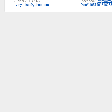
· Tel: 968 114 966
· facebook:
http://ww
·
vinyl.disc@yahoo.com
Disc/1195149181025