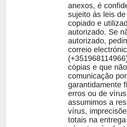
anexos, é confide
sujeito às leis d
copiado e utiliza
autorizado. Se nã
autorizado, pedi
correio electróni
(+351968114966)
cópias e que não
comunicação por 
garantidamente fi
erros ou de víru
assumimos a resp
vírus, imprecisõe
totais na entreg