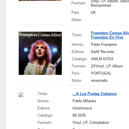
Vinyl, LP, Album, Reis
Formato:
Remastered
País:
UK
Notas:
Frampton Comes Ali
Título:
Frampton En Vivo
Artista:
Peter Frampton
Editora:
A&M Records,
Catálogo:
AMLM 63703
Formato:
2XVinyl, LP, Album
País:
PORTUGAL
Notas:
reservado
Título:
...A Los Poetas Cubanos
Artista:
Pablo Milanés
Editora:
fonomusica
Catálogo:
89.2635
Formato:
Vinyl, LP, Compilation