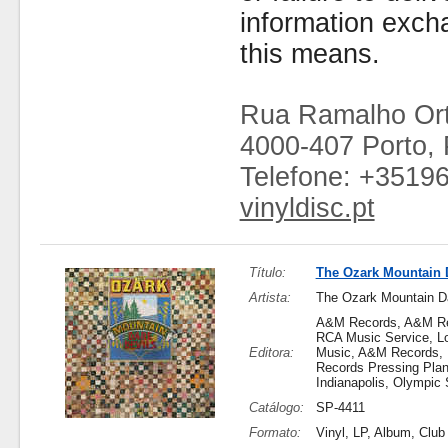
information exc
this means.
Rua Ramalho Ort
4000-407 Porto, 
Telefone: +3519
vinyldisc.pt
Título:
The Ozark Mountain 
Artista:
The Ozark Mountain D
A&M Records, A&M Re
RCA Music Service, L
Editora:
Music, A&M Records, 
Records Pressing Plan
Indianapolis, Olympic 
Catálogo:
SP-4411
Formato:
Vinyl, LP, Album, Club