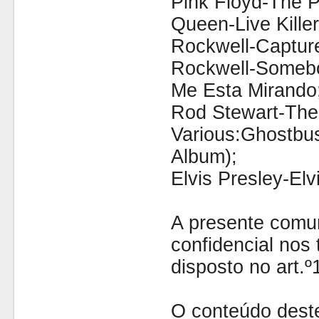
Pink Floyd-The P
Queen-Live Killer
Rockwell-Capture
Rockwell-Somebo
Me Esta Mirando
Rod Stewart-The
Various:Ghostbus
Album);
Elvis Presley-Elv
A presente comu
confidencial nos 
disposto no art.
O conteúdo dest