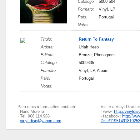
Catálogo:
5000 504
Formato:
Vinyl, LP
País:
Portugal
Notas:
Título:
Return To Fantasy
Artista:
Uriah Heep
Editora:
Bronze, Phonogram
Catálogo:
5009335
Formato:
Vinyl, LP, Album
País:
Portugal
Notas:
Para mais informações contacte:
Visite a Vinyl Disc 
· Nuno Moreira
· www:
http://vinyldis
· Tel: 968 114 966
· facebook:
http://ww
·
vinyl.disc@yahoo.com
Disc/1195149181025