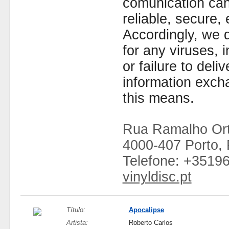
comunication can
reliable, secure, 
Accordingly, we d
for any viruses,
or failure to deliv
information exc
this means.
Rua Ramalho Ort
4000-407 Porto, 
Telefone: +3519
vinyldisc.pt
Título:
Apocalipse
Artista:
Roberto Carlos