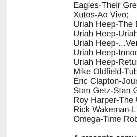
Eagles-Their Gre
Xutos-Ao Vivo;
Uriah Heep-The B
Uriah Heep-Uriah
Uriah Heep-...Ver
Uriah Heep-Innoc
Uriah Heep-Retu
Mike Oldfield-Tub
Eric Clapton-Jo
Stan Getz-Stan 
Roy Harper-The 
Rick Wakeman-Li
Omega-Time Rob