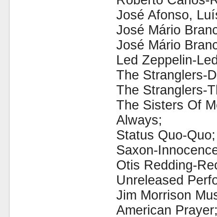
Roberto Carlos-R
José Afonso, Luí
José Mário Branc
José Mário Branc
Led Zeppelin-Led 
The Stranglers-
The Stranglers-T
The Sisters Of M
Always;
Status Quo-Quo;
Saxon-Innocence
Otis Redding-Rec
Unreleased Perf
Jim Morrison Mu
American Prayer