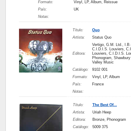
Formato:
Vinyl, LP, Album, Reissue
País:
UK
Notas:
Título:
Quo
Artista:
Status Quo
Vertigo, G.M. Ltd., I.B
C.I.D.I.S. Louviers, C.I
Editora:
Louviers, C.I.D.I.S. Lo
Phonogram, Shawbury
Valley Music
Catálogo:
9102 001
Formato:
Vinyl, LP, Album
País:
France
Notas:
Título:
The Best Of...
Artista:
Uriah Heep
Editora:
Bronze, Phonogram
Catálogo:
5009 375