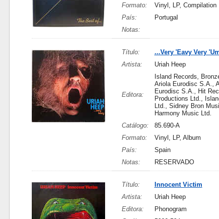
Formato:
Vinyl, LP, Compilation
País:
Portugal
Notas:
Título:
...Very 'Eavy Very 'Um
Artista:
Uriah Heep
Island Records, Bronz
Ariola Eurodisc S.A., A
Eurodisc S.A., Hit Rec
Editora:
Productions Ltd., Isla
Ltd., Sidney Bron Musi
Harmony Music Ltd.
Catálogo:
85.690-A
Formato:
Vinyl, LP, Album
País:
Spain
Notas:
RESERVADO
Título:
Innocent Victim
Artista:
Uriah Heep
Editora:
Phonogram