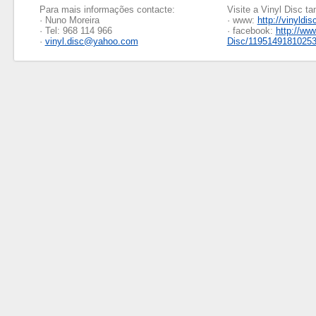
Para mais informações contacte:
Visite a Vinyl Disc 
· Nuno Moreira
· www:
http://vinyldis
· Tel: 968 114 966
· facebook:
http://ww
·
vinyl.disc@yahoo.com
Disc/1195149181025