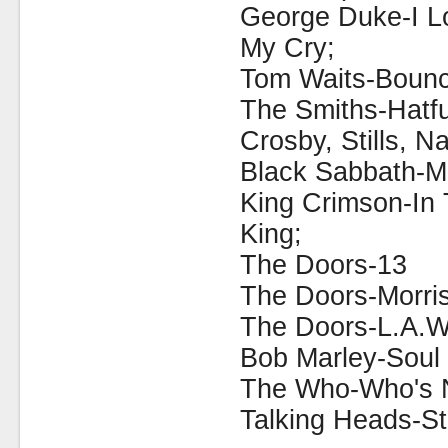
George Duke-I L
My Cry;
Tom Waits-Boun
The Smiths-Hatfu
Crosby, Stills, 
Black Sabbath-Ma
King Crimson-In
King;
The Doors-13
The Doors-Morris
The Doors-L.A.
Bob Marley-Soul
The Who-Who's 
Talking Heads-S