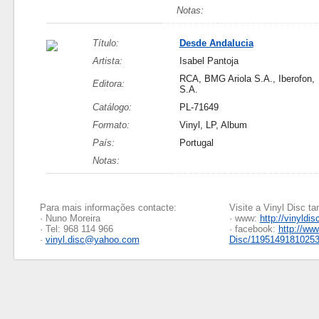
Notas:
Título:
Desde Andalucia
Artista:
Isabel Pantoja
RCA, BMG Ariola S.A., Iberofon,
Editora:
S.A.
Catálogo:
PL-71649
Formato:
Vinyl, LP, Album
País:
Portugal
Notas:
Para mais informações contacte:
Visite a Vinyl Disc 
· Nuno Moreira
· www:
http://vinyldis
· Tel: 968 114 966
· facebook:
http://ww
·
vinyl.disc@yahoo.com
Disc/1195149181025