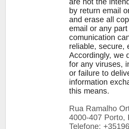
are not the inten
by return email 
and erase all cop
email or any part
comunication can
reliable, secure, 
Accordingly, we d
for any viruses,
or failure to deliv
information exc
this means.
Rua Ramalho Ort
4000-407 Porto, 
Telefone: +3519