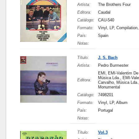
Artista:
The Brothers Four
Editora:
Caudal
Catálogo:
CAU-540
Formato:
Vinyl, LP, Compilation
País:
Spain
Notas:
Título:
J. S. Bach
Artista:
Pedro Burmester
EMI, EMI-Valentim De 
Música Lda., EMI-Val
Editora:
Carvalho, Música Lda.,
Monumental
Catálogo:
7498201
Formato:
Vinyl, LP, Album
País:
Portugal
Notas:
Título:
Vol.3