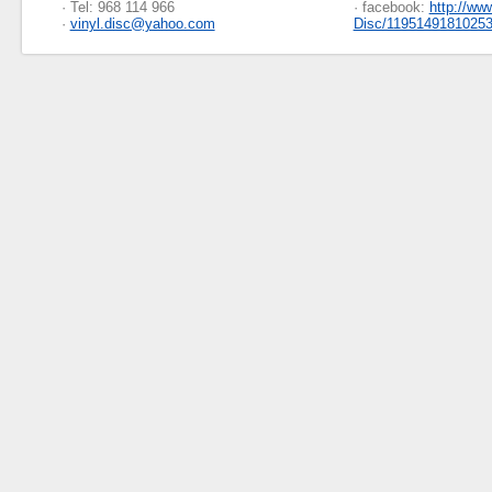
· Tel: 968 114 966
· facebook:
http://ww
·
vinyl.disc@yahoo.com
Disc/1195149181025