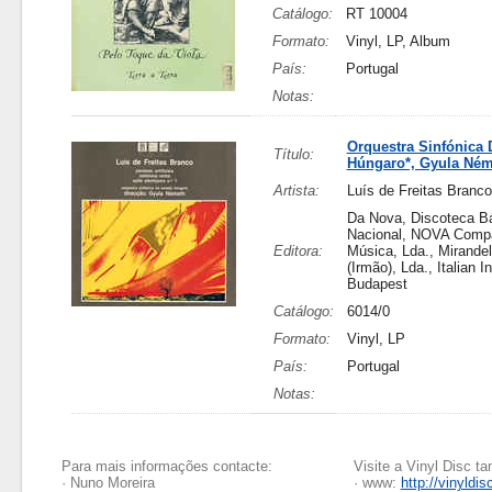
Catálogo:
RT 10004
Formato:
Vinyl, LP, Album
País:
Portugal
Notas:
Orquestra Sinfónica
Título:
Húngaro*, Gyula Ném
Artista:
Luís de Freitas Branco
Da Nova, Discoteca B
Nacional, NOVA Comp
Editora:
Música, Lda., Mirandel
(Irmão), Lda., Italian In
Budapest
Catálogo:
6014/0
Formato:
Vinyl, LP
País:
Portugal
Notas:
Para mais informações contacte:
Visite a Vinyl Disc 
· Nuno Moreira
· www:
http://vinyldis