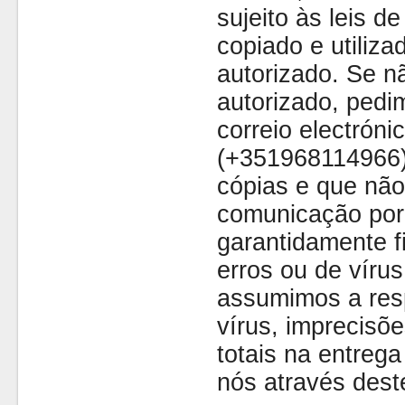
sujeito às leis d
copiado e utiliza
autorizado. Se nã
autorizado, pedi
correio electróni
(+351968114966)
cópias e que não
comunicação por 
garantidamente fi
erros ou de víru
assumimos a resp
vírus, imprecisõe
totais na entreg
nós através dest