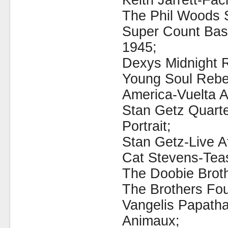
Keith Jarrett-Fac
The Phil Woods 
Super Count Basi
1945;
Dexys Midnight 
Young Soul Rebe
America-Vuelta 
Stan Getz Quarte
Portrait;
Stan Getz-Live A
Cat Stevens-Teas
The Doobie Brothe
The Brothers Fou
Vangelis Papath
Animaux;