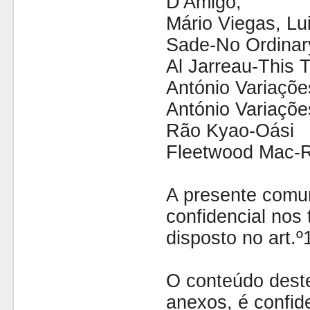
D'Amigo;
Mário Viegas, Lu
Sade-No Ordinar
Al Jarreau-This 
António Variaçõ
António Variaçõ
Rão Kyao-Oási
Fleetwood Mac-
A presente comu
confidencial nos 
disposto no art.
O conteúdo dest
anexos, é confide