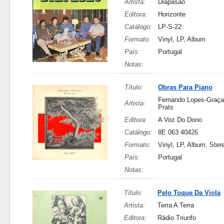
Artista:
Diapasão
Editora:
Horizonte
Catálogo:
LP-S-22
Formato:
Vinyl, LP, Album
País:
Portugal
Notas:
Título:
Obras Para Piano
Fernando Lopes-Graça
Artista:
Prats
Editora:
A Voz Do Dono
Catálogo:
8E 063 40426
Formato:
Vinyl, LP, Album, Ster
País:
Portugal
Notas:
Título:
Pelo Toque Da Viola
Artista:
Terra A Terra
Editora:
Rádio Triunfo