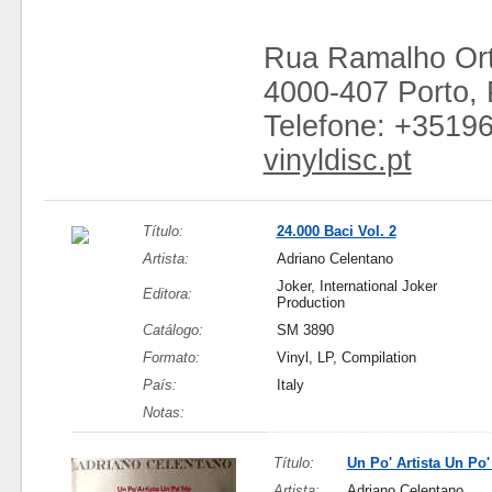
Rua Ramalho Ort
4000-407 Porto, 
Telefone: +3519
vinyldisc.pt
Título:
24.000 Baci Vol. 2
Artista:
Adriano Celentano
Joker, International Joker
Editora:
Production
Catálogo:
SM 3890
Formato:
Vinyl, LP, Compilation
País:
Italy
Notas:
Título:
Un Po' Artista Un Po'
Artista:
Adriano Celentano