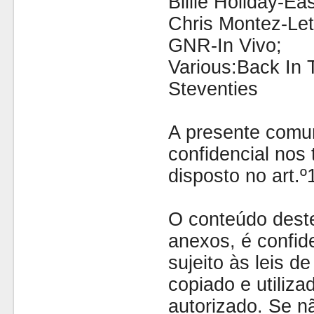
Billie Holiday-E
Chris Montez-Let
GNR-In Vivo;
Various:Back In 
Steventies
A presente comu
confidencial nos 
disposto no art.
O conteúdo dest
anexos, é confide
sujeito às leis d
copiado e utiliza
autorizado. Se nã