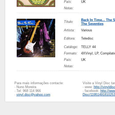
País:
UK
Notas:
Back In Time... The 
Título:
The Seventies
Artista:
Various
Editora:
Teledisc
Catálogo:
TELLY 44
Formato:
4XVinyl, LP, Compilati
País:
UK
Notas:
Para mais informações contacte:
Visite a Vinyl Disc 
· Nuno Moreira
· www:
http://vinyldis
· Tel: 968 114 966
· facebook:
http://ww
·
vinyl.disc@yahoo.com
Disc/1195149181025