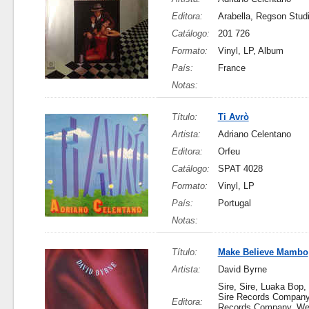
Editora:
Arabella, Regson Stud
Catálogo:
201 726
Formato:
Vinyl, LP, Album
País:
France
Notas:
Título:
Ti Avrò
Artista:
Adriano Celentano
Editora:
Orfeu
Catálogo:
SPAT 4028
Formato:
Vinyl, LP
País:
Portugal
Notas:
Título:
Make Believe Mambo
Artista:
David Byrne
Sire, Sire, Luaka Bop,
Sire Records Company
Editora:
Records Company, W