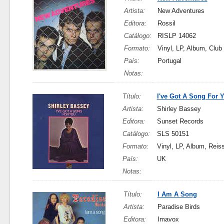
Artista:
New Adventures
Editora:
Rossil
Catálogo:
RISLP 14062
Formato:
Vinyl, LP, Album, Club 
País:
Portugal
Notas:
Título:
I've Got A Song For 
Artista:
Shirley Bassey
Editora:
Sunset Records
Catálogo:
SLS 50151
Formato:
Vinyl, LP, Album, Reis
País:
UK
Notas:
Título:
I Am A Song
Artista:
Paradise Birds
Editora:
Imavox