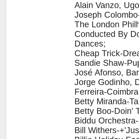
Alain Vanzo, Ug
Joseph Colombo-
The London Phil
Conducted By D
Dances;
Cheap Trick-Dre
Sandie Shaw-Pup
José Afonso, Bar
Jorge Godinho, D
Ferreira-Coimbr
Betty Miranda-T
Betty Boo-Doin' 
Biddu Orchestra-
Bill Withers-+'Ju