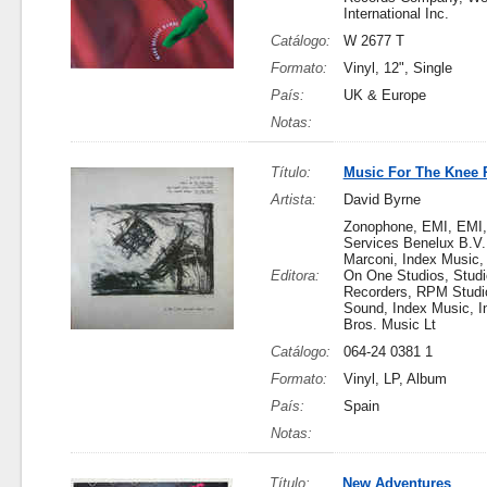
International Inc.
Catálogo:
W 2677 T
Formato:
Vinyl, 12", Single
País:
UK & Europe
Notas:
Título:
Music For The Knee 
Artista:
David Byrne
Zonophone, EMI, EMI
Services Benelux B.V.
Marconi, Index Music,
Editora:
On One Studios, Stud
Recorders, RPM Studio
Sound, Index Music, I
Bros. Music Lt
Catálogo:
064-24 0381 1
Formato:
Vinyl, LP, Album
País:
Spain
Notas:
Título:
New Adventures