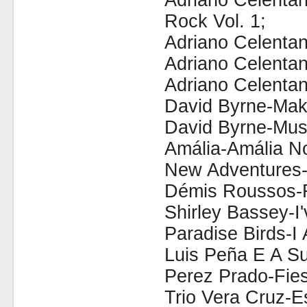
Adriano Celenta
Rock Vol. 1;
Adriano Celentan
Adriano Celentan
Adriano Celentan
David Byrne-Mak
David Byrne-Mus
Amália-Amália N
New Adventures
Démis Roussos-F
Shirley Bassey-I
Paradise Birds-I
Luis Peña E A S
Perez Prado-Fie
Trio Vera Cruz-E