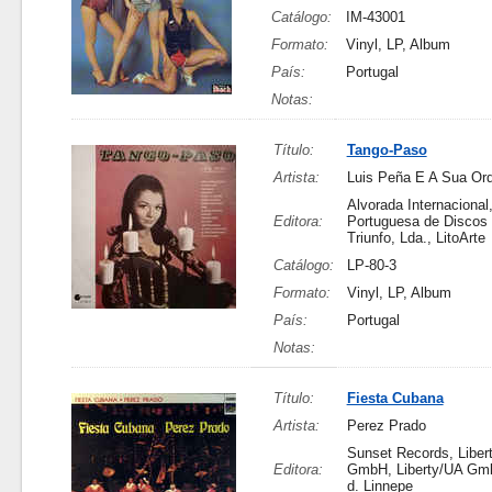
Catálogo:
IM-43001
Formato:
Vinyl, LP, Album
País:
Portugal
Notas:
Título:
Tango-Paso
Artista:
Luis Peña E A Sua Orq
Alvorada Internacional
Editora:
Portuguesa de Discos
Triunfo, Lda., LitoArte
Catálogo:
LP-80-3
Formato:
Vinyl, LP, Album
País:
Portugal
Notas:
Título:
Fiesta Cubana
Artista:
Perez Prado
Sunset Records, Liber
Editora:
GmbH, Liberty/UA Gmb
d. Linnepe