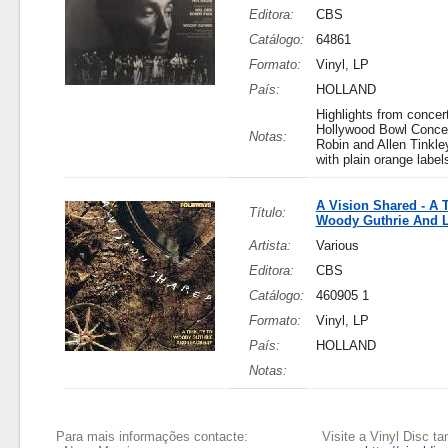
Editora:
CBS
Catálogo:
64861
Formato:
Vinyl, LP
País:
HOLLAND
Highlights from concer
Hollywood Bowl Concer
Notas:
Robin and Allen Tinkle
with plain orange label
A Vision Shared - A T
Título:
Woody Guthrie And L
Artista:
Various
Editora:
CBS
Catálogo:
460905 1
Formato:
Vinyl, LP
País:
HOLLAND
Notas:
Para mais informações contacte:
Visite a Vinyl Disc 