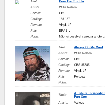
Título:
Born For Trouble
Artista:
Willie Nelson
Editora:
CBS
Catálogo:
188.187
Formato:
Vinyl, LP
País:
BRASIL
Notas:
Não foi possível carregar a foto d
Título:
Always On My Mind
Artista:
Willie Nelson
Editora:
CBS
Catálogo:
CBS 85685
Formato:
Vinyl, LP
País:
Portugal
Notas:
A Tribute To Woody G
Título:
Part One
Artista:
Various