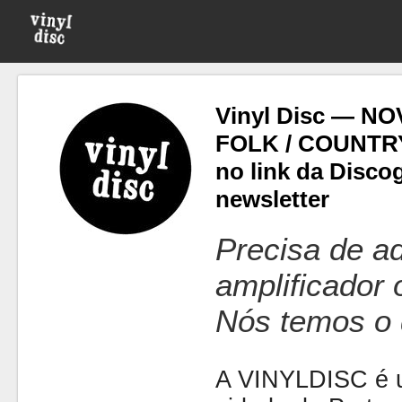
Vinyl Disc — N
FOLK / COUNTRY ( 
no link da Disco
newsletter
Precisa de ad
amplificador
Nós temos o 
A VINYLDISC é u