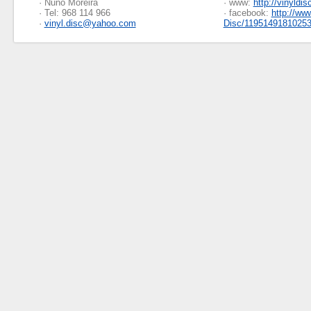
· Nuno Moreira
· www:
http://vinyldis
· Tel: 968 114 966
· facebook:
http://ww
·
vinyl.disc@yahoo.com
Disc/1195149181025