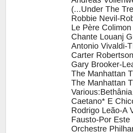
Andreas Vollenw
(...Under The Tr
Robbie Nevil-Rob
Le Père Colimon 
Chante Louanj G
Antonio Vivaldi-
Carter Robertso
Gary Brooker-Le
The Manhattan T
The Manhattan T
Various:Bethâni
Caetano* E Chic
Rodrigo Leão-A 
Fausto-Por Este 
Orchestre Philha