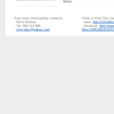
Notas:
Para mais informações contacte:
Visite a Vinyl Disc 
· Nuno Moreira
· www:
http://vinyldis
· Tel: 968 114 966
· facebook:
http://ww
·
vinyl.disc@yahoo.com
Disc/1195149181025