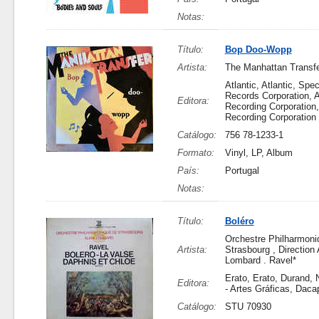
Notas:
Título:
Bop Doo-Wopp
Artista:
The Manhattan Transf
Atlantic, Atlantic, Spec
Records Corporation, A
Editora:
Recording Corporation,
Recording Corporation
Catálogo:
756 78-1233-1
Formato:
Vinyl, LP, Album
País:
Portugal
Notas:
Título:
Boléro
Orchestre Philharmoni
Artista:
Strasbourg , Direction 
Lombard . Ravel*
Erato, Erato, Durand,
Editora:
- Artes Gráficas, Daca
Catálogo:
STU 70930