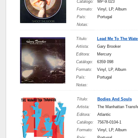
Catálogo:
MP-9.023
Formato:
Vinyl, LP, Album
País:
Portugal
Notas:
Título:
Lead Me To The Wate
Artista:
Gary Brooker
Editora:
Mercury
Catálogo:
6359 098
Formato:
Vinyl, LP, Album
País:
Portugal
Notas:
Título:
Bodies And Souls
Artista:
The Manhattan Transf
Editora:
Atlantic
Catálogo:
75678-0104-1
Formato:
Vinyl, LP, Album
País:
Portugal