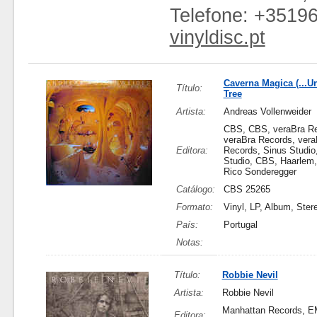
Telefone: +3519
vinyldisc.pt
Caverna Magica (...U
Título:
Tree
Artista:
Andreas Vollenweider
CBS, CBS, veraBra Re
veraBra Records, vera
Editora:
Records, Sinus Studio
Studio, CBS, Haarlem,
Rico Sonderegger
Catálogo:
CBS 25265
Formato:
Vinyl, LP, Album, Ster
País:
Portugal
Notas:
Título:
Robbie Nevil
Artista:
Robbie Nevil
Manhattan Records, E
Editora: