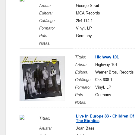
Artista:
George Strait
Editora:
MCA Records
Catálogo:
254 114-1
Formato:
Vinyl, LP
País:
Germany
Notas:
Título:
Highway 101
Artista:
Highway 101
Editora:
Warner Bros. Records
Catálogo:
925 608-1
Formato:
Vinyl, LP
País:
Germany
Notas:
Live In Europe 83 - Children Of
Título:
The Eighties
Artista:
Joan Baez