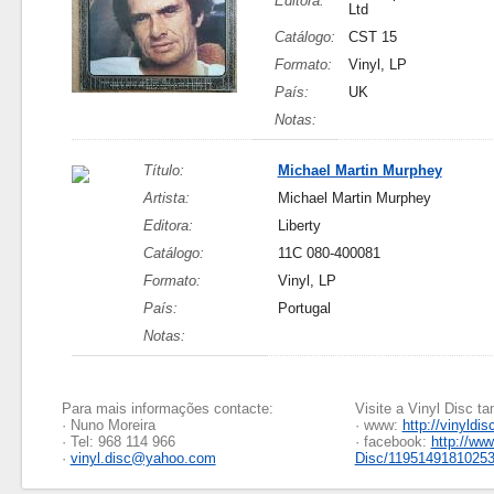
Editora:
Ltd
Catálogo:
CST 15
Formato:
Vinyl, LP
País:
UK
Notas:
Título:
Michael Martin Murphey
Artista:
Michael Martin Murphey
Editora:
Liberty
Catálogo:
11C 080-400081
Formato:
Vinyl, LP
País:
Portugal
Notas:
Para mais informações contacte:
Visite a Vinyl Disc 
· Nuno Moreira
· www:
http://vinyldis
· Tel: 968 114 966
· facebook:
http://ww
·
vinyl.disc@yahoo.com
Disc/1195149181025