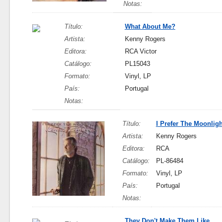
Notas:
Título:
What About Me?
Artista:
Kenny Rogers
Editora:
RCA Victor
Catálogo:
PL15043
Formato:
Vinyl, LP
País:
Portugal
Notas:
Título:
I Prefer The Moonligh
Artista:
Kenny Rogers
Editora:
RCA
Catálogo:
PL-86484
Formato:
Vinyl, LP
País:
Portugal
Notas:
They Don't Make Them Like