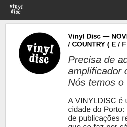
Vinyl Disc — NO
/ COUNTRY ( E / F / 
Precisa de ad
amplificador
Nós temos o 
A VINYLDISC é u
cidade do Porto: t
de publicações r