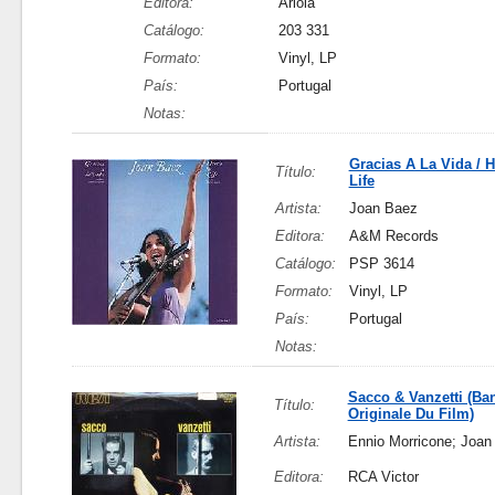
Editora:
Ariola
Catálogo:
203 331
Formato:
Vinyl, LP
País:
Portugal
Notas:
Gracias A La Vida / H
Título:
Life
Artista:
Joan Baez
Editora:
A&M Records
Catálogo:
PSP 3614
Formato:
Vinyl, LP
País:
Portugal
Notas:
Sacco & Vanzetti (Ba
Título:
Originale Du Film)
Artista:
Ennio Morricone; Joan
Editora:
RCA Victor