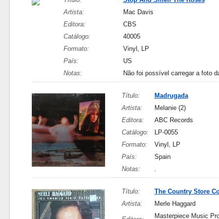
Artista:
Mac Davis
Editora:
CBS
Catálogo:
40005
Formato:
Vinyl, LP
País:
US
Notas:
Não foi possível carregar a foto d
Título:
Madrugada
Artista:
Melanie (2)
Editora:
ABC Records
Catálogo:
LP-0055
Formato:
Vinyl, LP
País:
Spain
Notas:
.
Título:
The Country Store Co
Artista:
Merle Haggard
Masterpiece Music Pr