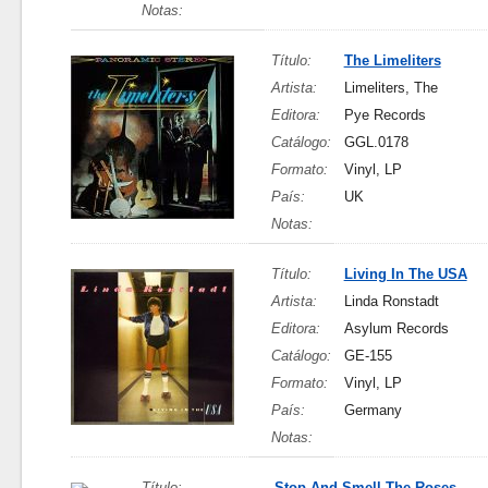
Notas:
Título:
The Limeliters
Artista:
Limeliters, The
Editora:
Pye Records
Catálogo:
GGL.0178
Formato:
Vinyl, LP
País:
UK
Notas:
Título:
Living In The USA
Artista:
Linda Ronstadt
Editora:
Asylum Records
Catálogo:
GE-155
Formato:
Vinyl, LP
País:
Germany
Notas:
Título:
Stop And Smell The Roses