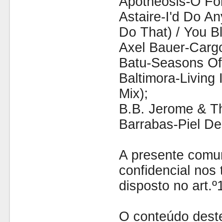
Apotheosis-O Fo
Astaire-I'd Do An
Do That) / You B
Axel Bauer-Carg
Batu-Seasons Of 
Baltimora-Living
Mix);
B.B. Jerome & T
Barrabas-Piel De
A presente comu
confidencial nos 
disposto no art.
O conteúdo dest