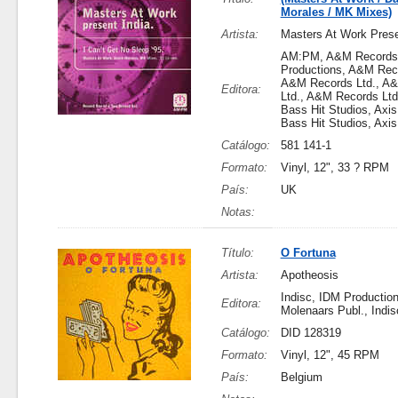
Morales / MK Mixes)
Artista:
Masters At Work Prese
AM:PM, A&M Records,
Productions, A&M Reco
A&M Records Ltd., A
Editora:
Ltd., A&M Records Ltd
Bass Hit Studios, Axis
Bass Hit Studios, Axis
Catálogo:
581 141-1
Formato:
Vinyl, 12", 33 ? RPM
País:
UK
Notas:
Título:
O Fortuna
Artista:
Apotheosis
Indisc, IDM Production
Editora:
Molenaars Publ., Indis
Catálogo:
DID 128319
Formato:
Vinyl, 12", 45 RPM
País:
Belgium