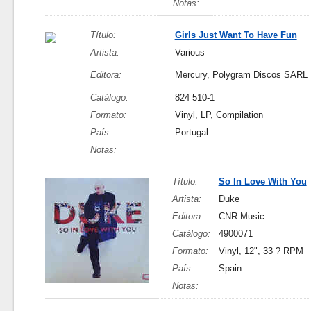
Notas:
Título:
Girls Just Want To Have Fun
Artista:
Various
Editora:
Mercury, Polygram Discos SARL
Catálogo:
824 510-1
Formato:
Vinyl, LP, Compilation
País:
Portugal
Notas:
Título:
So In Love With You
Artista:
Duke
Editora:
CNR Music
Catálogo:
4900071
Formato:
Vinyl, 12", 33 ? RPM
País:
Spain
Notas: