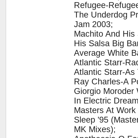
Refugee-Refuge
The Underdog Pr
Jam 2003;
Machito And His
His Salsa Big Ba
Average White B
Atlantic Starr-Ra
Atlantic Starr-A
Ray Charles-A Po
Giorgio Moroder 
In Electric Dream
Masters At Work 
Sleep '95 (Maste
MK Mixes);