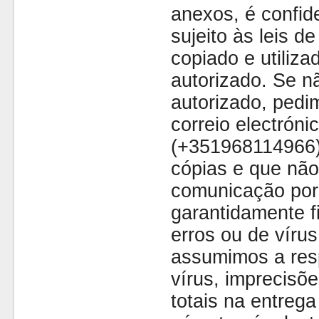
anexos, é confide
sujeito às leis d
copiado e utiliza
autorizado. Se nã
autorizado, pedi
correio electróni
(+351968114966)
cópias e que não
comunicação por 
garantidamente fi
erros ou de víru
assumimos a resp
vírus, imprecisõe
totais na entreg