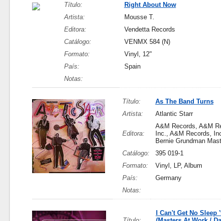
Título:
Right About Now
Artista:
Mousse T.
Editora:
Vendetta Records
Catálogo:
VENMX 584 (N)
Formato:
Vinyl, 12"
País:
Spain
Notas:
Título:
As The Band Turns
Artista:
Atlantic Starr
A&M Records, A&M Re
Editora:
Inc., A&M Records, Inc
Bernie Grundman Mast
Catálogo:
395 019-1
Formato:
Vinyl, LP, Album
País:
Germany
Notas:
I Can't Get No Sleep 
Título:
(Masters At Work / D