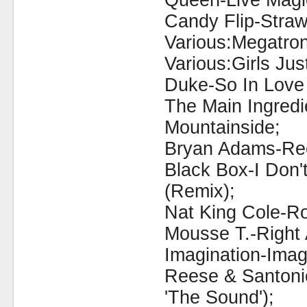
Queen-Live Magi
Candy Flip-Straw
Various:Megatron
Various:Girls Ju
Duke-So In Love
The Main Ingredi
Mountainside;
Bryan Adams-Rec
Black Box-I Don
(Remix);
Nat King Cole-R
Mousse T.-Right
Imagination-Imag
Reese & Santoni
'The Sound');