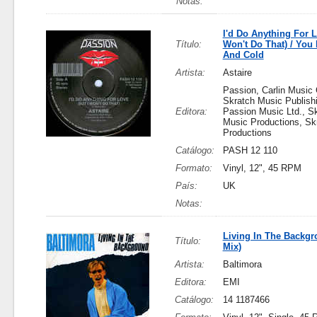
Notas:
I'd Do Anything For L
Título:
Won't Do That) / You
And Cold
Artista:
Astaire
Passion, Carlin Music 
Skratch Music Publish
Editora:
Passion Music Ltd., S
Music Productions, Sk
Productions
Catálogo:
PASH 12 110
Formato:
Vinyl, 12", 45 RPM
País:
UK
Notas:
Living In The Backg
Título:
Mix)
Artista:
Baltimora
Editora:
EMI
Catálogo:
14 1187466