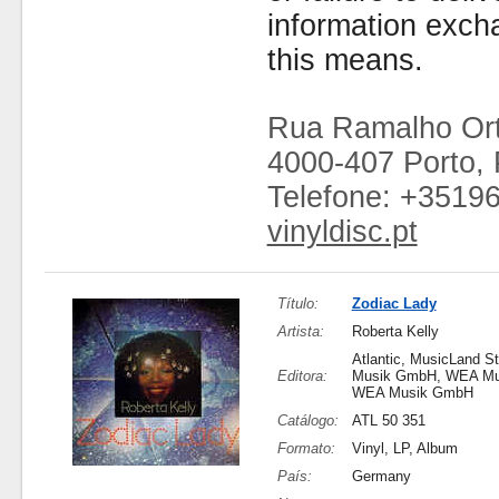
information exc
this means.
Rua Ramalho Ort
4000-407 Porto, 
Telefone: +3519
vinyldisc.pt
Título:
Zodiac Lady
Artista:
Roberta Kelly
Atlantic, MusicLand S
Editora:
Musik GmbH, WEA Mu
WEA Musik GmbH
Catálogo:
ATL 50 351
Formato:
Vinyl, LP, Album
País:
Germany