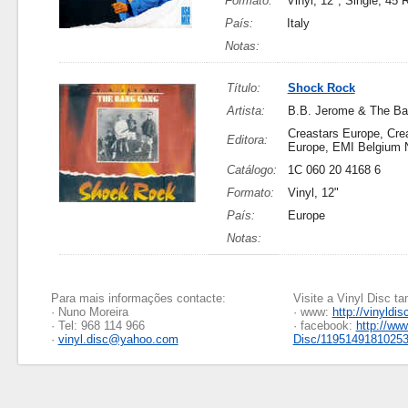
Formato:
Vinyl, 12", Single, 45
País:
Italy
Notas:
Título:
Shock Rock
Artista:
B.B. Jerome & The B
Creastars Europe, Cre
Editora:
Europe, EMI Belgium
Catálogo:
1C 060 20 4168 6
Formato:
Vinyl, 12"
País:
Europe
Notas:
Para mais informações contacte:
Visite a Vinyl Disc 
· Nuno Moreira
· www:
http://vinyldis
· Tel: 968 114 966
· facebook:
http://ww
·
vinyl.disc@yahoo.com
Disc/1195149181025