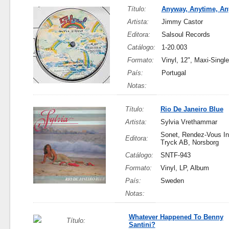
Título:
Anyway, Anytime, A
Artista:
Jimmy Castor
Editora:
Salsoul Records
Catálogo:
1-20.003
Formato:
Vinyl, 12", Maxi-Single
País:
Portugal
Notas:
Título:
Rio De Janeiro Blue
Artista:
Sylvia Vrethammar
Sonet, Rendez-Vous In
Editora:
Tryck AB, Norsborg
Catálogo:
SNTF-943
Formato:
Vinyl, LP, Album
País:
Sweden
Notas:
Whatever Happened To Benny
Título:
Santini?