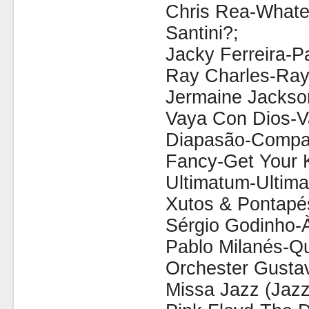
Chris Rea-What
Santini?;
Jacky Ferreira-P
Ray Charles-Ray 
Jermaine Jackson
Vaya Con Dios-V
Diapasão-Compa
Fancy-Get Your K
Ultimatum-Ultim
Xutos & Pontapé
Sérgio Godinho-
Pablo Milanés-Qu
Orchester Gustav
Missa Jazz (Jazz