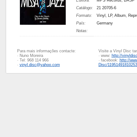
Editora:
MPS Records, BASF
Catálogo:
21 20705-6
Formato:
Vinyl, LP, Album, Rep
País:
Germany
Notas:
Para mais informações contacte:
Visite a Vinyl Disc 
· Nuno Moreira
· www:
http://vinyldis
· Tel: 968 114 966
· facebook:
http://ww
·
vinyl.disc@yahoo.com
Disc/1195149181025