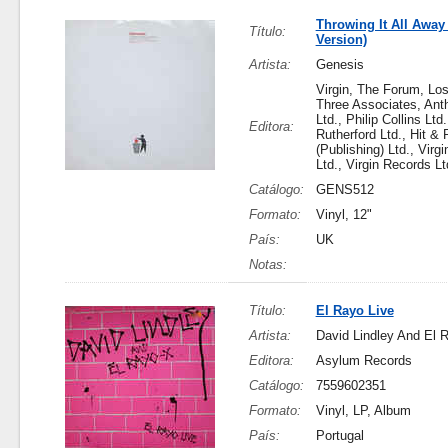
Throwing It All Away 
Título:
Version)
Artista:
Genesis
Virgin, The Forum, Lo
Three Associates, An
Ltd., Philip Collins Ltd
Editora:
Rutherford Ltd., Hit &
(Publishing) Ltd., Virg
Ltd., Virgin Records Lt
Catálogo:
GENS512
Formato:
Vinyl, 12"
País:
UK
Notas:
Título:
El Rayo Live
Artista:
David Lindley And El 
Editora:
Asylum Records
Catálogo:
7559602351
Formato:
Vinyl, LP, Album
País:
Portugal