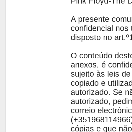
Pink Floyd-The 
A presente comu
confidencial nos 
disposto no art.
O conteúdo dest
anexos, é confide
sujeito às leis d
copiado e utiliza
autorizado. Se nã
autorizado, pedi
correio electróni
(+351968114966)
cópias e que não