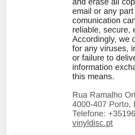
and erase all cop
email or any part
comunication can
reliable, secure, 
Accordingly, we d
for any viruses,
or failure to deliv
information exc
this means.
Rua Ramalho Ort
4000-407 Porto, 
Telefone: +3519
vinyldisc.pt