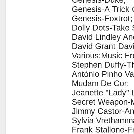
Genesis-Duke;
Genesis-A Trick O
Genesis-Foxtrot;
Dolly Dots-Take 
David Lindley An
David Grant-Davi
Various:Music Fr
Stephen Duffy-T
António Pinho V
Mudam De Cor;
Jeanette "Lady"
Secret Weapon-M
Jimmy Castor-An
Sylvia Vrethamma
Frank Stallone-F