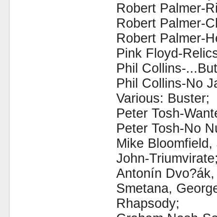
Robert Palmer-Ri
Robert Palmer-C
Robert Palmer-H
Pink Floyd-Relics
Phil Collins-...Bu
Phil Collins-No 
Various: Buster;
Peter Tosh-Wante
Peter Tosh-No N
Mike Bloomfield
John-Triumvirate
Antonín Dvo?ák, 
Smetana, George
Rhapsody;