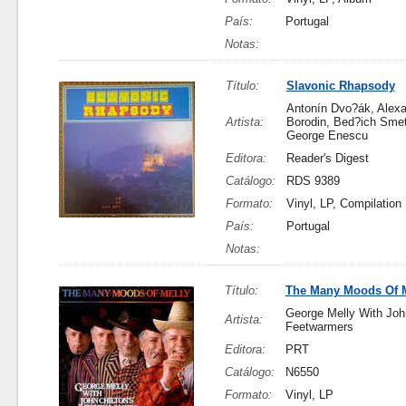
País:
Portugal
Notas:
Título:
Slavonic Rhapsody
Antonín Dvo?ák, Alex
Artista:
Borodin, Bed?ich Sme
George Enescu
Editora:
Reader's Digest
Catálogo:
RDS 9389
Formato:
Vinyl, LP, Compilation
País:
Portugal
Notas:
Título:
The Many Moods Of M
George Melly With John
Artista:
Feetwarmers
Editora:
PRT
Catálogo:
N6550
Formato:
Vinyl, LP