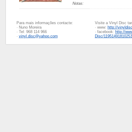
Notas:
Para mais informações contacte:
Visite a Vinyl Disc 
· Nuno Moreira
· www:
http://vinyldis
· Tel: 968 114 966
· facebook:
http://ww
·
vinyl.disc@yahoo.com
Disc/1195149181025