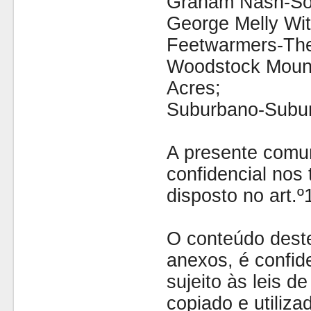
Graham Nash-Son
George Melly Wit
Feetwarmers-The
Woodstock Moun
Acres;
Suburbano-Subu
A presente comu
confidencial nos 
disposto no art.
O conteúdo dest
anexos, é confide
sujeito às leis d
copiado e utiliza