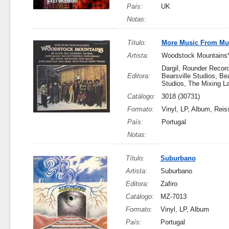
País:
UK
Notas:
Título:
More Music From Mu
Artista:
Woodstock Mountains
Dargil, Rounder Recor
Editora:
Bearsville Studios, Bea
Studios, The Mixing L
Catálogo:
3018 (30731)
Formato:
Vinyl, LP, Album, Reis
País:
Portugal
Notas:
Título:
Suburbano
Artista:
Suburbano
Editora:
Zafiro
Catálogo:
MZ-7013
Formato:
Vinyl, LP, Album
País:
Portugal