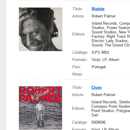
Título:
Riptide
Artista:
Robert Palmer
Island Records, Comp
Studios, Power Statio
Sound Studios, New Yo
Editora:
Factory, Right Track R
Electric Lady Studios, 
Sound, The Sound Clin
Catálogo:
ILPS 9801
Formato:
Vinyl, LP, Album
País:
Portugal
Notas:
Título:
Clues
Artista:
Robert Palmer
Island Records, Sterli
Compass Point Studio
Editora:
Point Studios, Polygr
Sarl
Catálogo:
5009596
Formato:
Vinyl, LP, Album