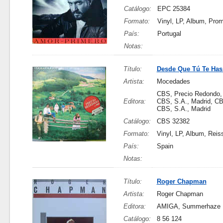
Catálogo:
EPC 25384
Formato:
Vinyl, LP, Album, Pro
País:
Portugal
Notas:
Título:
Desde Que Tú Te Has
Artista:
Mocedades
CBS, Precio Redondo,
Editora:
CBS, S.A., Madrid, C
CBS, S.A., Madrid
Catálogo:
CBS 32382
Formato:
Vinyl, LP, Album, Reis
País:
Spain
Notas:
Título:
Roger Chapman
Artista:
Roger Chapman
Editora:
AMIGA, Summerhaze M
Catálogo:
8 56 124