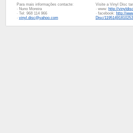
Para mais informações contacte:
Visite a Vinyl Disc 
· Nuno Moreira
· www:
http://vinyldis
· Tel: 968 114 966
· facebook:
http://ww
·
vinyl.disc@yahoo.com
Disc/1195149181025