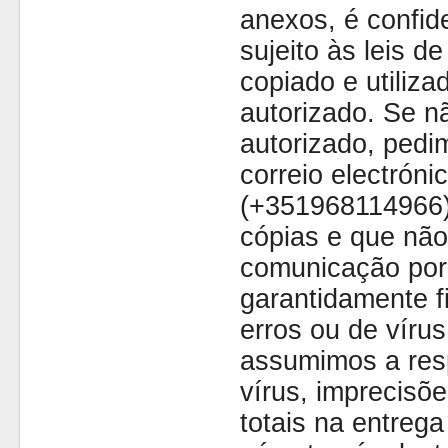
anexos, é confide
sujeito às leis d
copiado e utiliza
autorizado. Se nã
autorizado, pedi
correio electróni
(+351968114966)
cópias e que não
comunicação por 
garantidamente fi
erros ou de víru
assumimos a resp
vírus, imprecisõe
totais na entreg