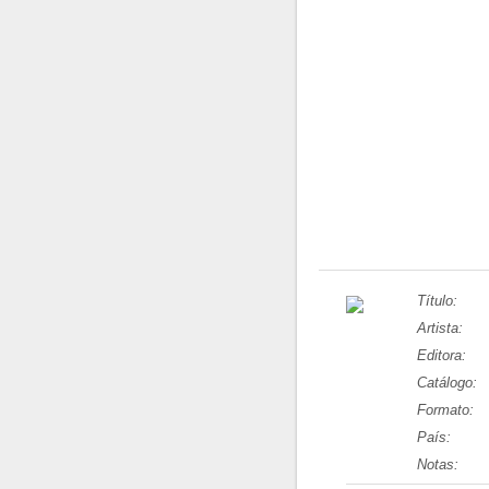
Título:
Artista:
Editora:
Catálogo:
Formato:
País:
Notas: