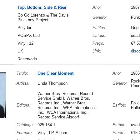
Top, Bottom, Side & Rear
Ano:
1987
Go Go Lorenzo & The Davis
Género:
Funk
Pinckney Project
Polydor
Estilos:
Gogo
POSPX 858
Estado:
usad
Vinyl, 12
Preço:
€7.5
UK
Link:
disc
Reservado
Título:
One Clear Moment
Ano:
1985
Rock
Artista:
Linda Thompson
Género:
Coun
Warner Bros. Records, Record
Service GmbH, Warner Bros.
Records Inc., Warner Bros.
Folk
Editora:
Estilos:
Records Inc., WEA International
Balla
Inc., WEA International Inc.,
Record Service Alsdorf
Catálogo:
925 164-1
Estado:
usad
Formato:
Vinyl, LP, Album
Preço:
€15.