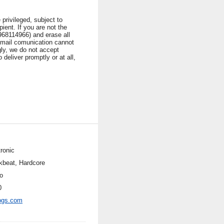
privileged, subject to
ient. If you are not the
1968114966) and erase all
 Email comunication cannot
ngly, we do not accept
 deliver promptly or at all,
ronic
kbeat, Hardcore
o
0
ogs.com