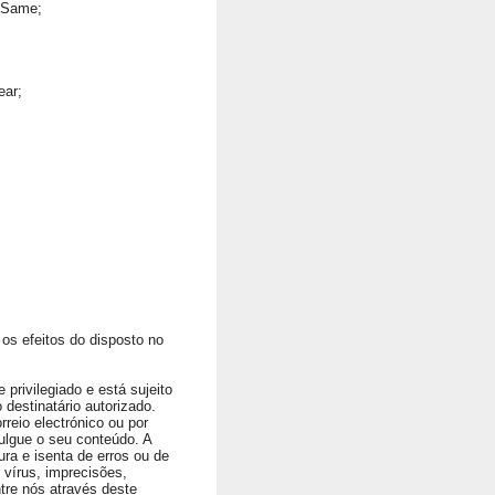
 Same;
ear;
os efeitos do disposto no
privilegiado e está sujeito
 destinatário autorizado.
rreio electrónico ou por
ulgue o seu conteúdo. A
ura e isenta de erros ou de
vírus, imprecisões,
ntre nós através deste