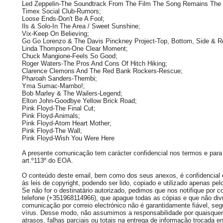
Led Zeppelin-The Soundtrack From The Film The Song Remains The
Timex Social Club-Rumors;
Loose Ends-Don't Be A Fool;
Ils & Solo-In The Area / Sweet Sunshine;
Vix-Keep On Believing;
Go Go Lorenzo & The Davis Pinckney Project-Top, Bottom, Side & R
Linda Thompson-One Clear Moment;
Chuck Mangione-Feels So Good;
Roger Waters-The Pros And Cons Of Hitch Hiking;
Clarence Clemons And The Red Bank Rockers-Rescue;
Pharoah Sanders-Thembi;
Yma Sumac-Mambo!;
Bob Marley & The Wailers-Legend;
Elton John-Goodbye Yellow Brick Road;
Pink Floyd-The Final Cut;
Pink Floyd-Animals;
Pink Floyd-Atom Heart Mother;
Pink Floyd-The Wall;
Pink Floyd-Wish You Were Here
A presente comunicação tem carácter confidencial nos termos e para 
art.º113º do EOA.
O conteúdo deste email, bem como dos seus anexos, é confidencial e 
às leis de copyright, podendo ser lido, copiado e utilizado apenas pelo
Se não for o destinatário autorizado, pedimos que nos notifique por co
telefone (+351968114966), que apague todas as cópias e que não div
comunicação por correio electrónico não é garantidamente fiável, seg
vírus. Desse modo, não assumimos a responsabilidade por quaisquer 
atrasos, falhas parciais ou totais na entrega de informação trocada e