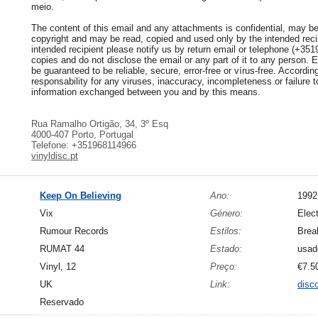
meio.
The content of this email and any attachments is confidential, may be 
copyright and may be read, copied and used only by the intended recip
intended recipient please notify us by return email or telephone (+35
copies and do not disclose the email or any part of it to any person.
be guaranteed to be reliable, secure, error-free or vírus-free. Accordi
responsability for any viruses, inaccuracy, incompleteness or failure to
information exchanged between you and by this means.
Rua Ramalho Ortigão, 34, 3º Esq
4000-407 Porto, Portugal
Telefone: +351968114966
vinyldisc.pt
Keep On Believing
Ano:
1992
Vix
Género:
Elect
Rumour Records
Estilos:
Brea
RUMAT 44
Estado:
usad
Vinyl, 12
Preço:
€7.5
UK
Link:
disc
Reservado