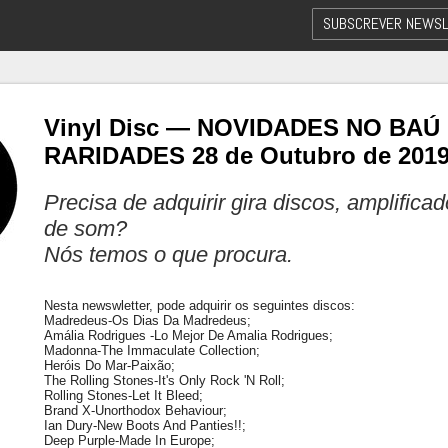
SUBSCREVER NEWSL
Vinyl Disc — NOVIDADES NO BAÚ
RARIDADES 28 de Outubro de 201
Precisa de adquirir gira discos, amplifica
de som?
Nós temos o que procura.
Nesta newswletter, pode adquirir os seguintes discos:
Madredeus-Os Dias Da Madredeus;
Amália Rodrigues -Lo Mejor De Amalia Rodrigues;
Madonna-The Immaculate Collection;
Heróis Do Mar-Paixão;
The Rolling Stones-It's Only Rock 'N Roll;
Rolling Stones-Let It Bleed;
Brand X-Unorthodox Behaviour;
Ian Dury-New Boots And Panties!!;
Deep Purple-Made In Europe;