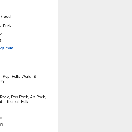
 / Soul
, Funk
o
0
ogs.com
, Pop, Folk, World, &
try
 Rock, Pop Rock, Art Rock,
d, Ethereal, Folk
o
00