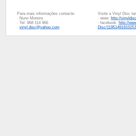
Para mais informações contacte:
Visite a Vinyl Disc 
· Nuno Moreira
· www:
http://vinyldis
· Tel: 968 114 966
· facebook:
http://ww
·
vinyl.disc@yahoo.com
Disc/1195149181025