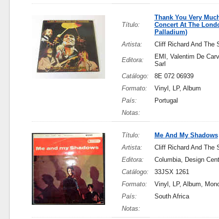
Thank You Very Much
Título:
Concert At The Lond
Palladium)
Artista:
Cliff Richard And The
EMI, Valentim De Carv
Editora:
Sarl
Catálogo:
8E 072 06939
Formato:
Vinyl, LP, Album
País:
Portugal
Notas:
Título:
Me And My Shadows
Artista:
Cliff Richard And The
Editora:
Columbia, Design Cent
Catálogo:
33JSX 1261
Formato:
Vinyl, LP, Album, Mon
País:
South Africa
Notas: