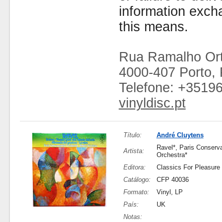
information exc
this means.
Rua Ramalho Ort
4000-407 Porto, 
Telefone: +3519
vinyldisc.pt
Título:
André Cluytens
Ravel*, Paris Conserva
Artista:
Orchestra*
Editora:
Classics For Pleasure
Catálogo:
CFP 40036
Formato:
Vinyl, LP
País:
UK
Notas: