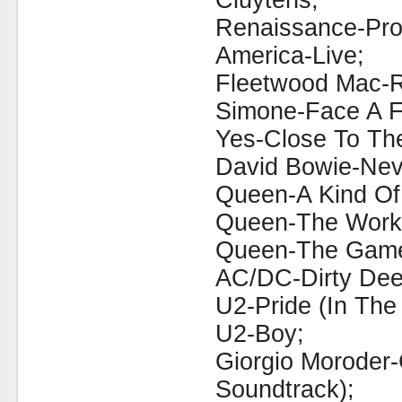
Cluytens;
Renaissance-Pro
America-Live;
Fleetwood Mac-
Simone-Face A F
Yes-Close To Th
David Bowie-Nev
Queen-A Kind Of
Queen-The Work
Queen-The Gam
AC/DC-Dirty Dee
U2-Pride (In The
U2-Boy;
Giorgio Moroder-
Soundtrack);