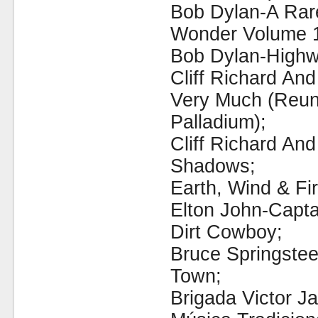
Bob Dylan-A Rare
Wonder Volume 
Bob Dylan-Highw
Cliff Richard A
Very Much (Reun
Palladium);
Cliff Richard A
Shadows;
Earth, Wind & Fir
Elton John-Capta
Dirt Cowboy;
Bruce Springste
Town;
Brigada Victor J