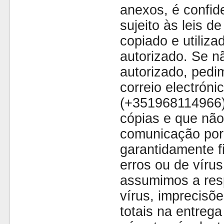
anexos, é confide
sujeito às leis d
copiado e utiliza
autorizado. Se nã
autorizado, pedi
correio electróni
(+351968114966)
cópias e que não
comunicação por 
garantidamente fi
erros ou de víru
assumimos a resp
vírus, imprecisõe
totais na entreg