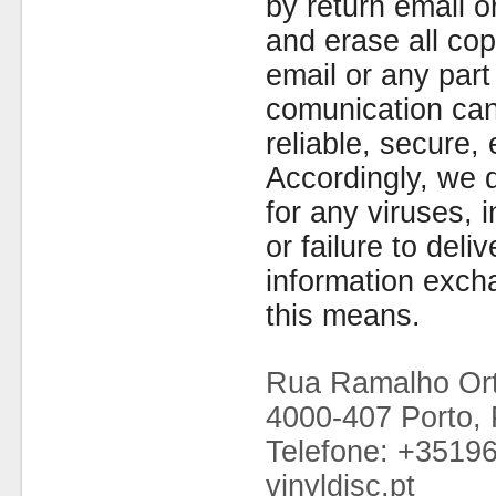
by return email 
and erase all cop
email or any part
comunication can
reliable, secure, 
Accordingly, we d
for any viruses,
or failure to deliv
information exc
this means.
Rua Ramalho Ort
4000-407 Porto, 
Telefone: +3519
vinyldisc.pt