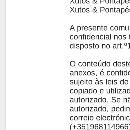
Xutos & Pontapé
Xutos & Pontapé
A presente comu
confidencial nos 
disposto no art.
O conteúdo dest
anexos, é confide
sujeito às leis d
copiado e utiliza
autorizado. Se nã
autorizado, pedi
correio electróni
(+351968114966)