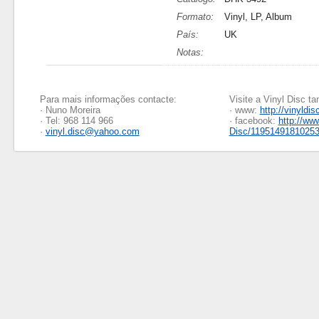
Formato:
Vinyl, LP, Album
País:
UK
Notas:
Para mais informações contacte:
Visite a Vinyl Disc 
· Nuno Moreira
· www:
http://vinyldis
· Tel: 968 114 966
· facebook:
http://ww
·
vinyl.disc@yahoo.com
Disc/1195149181025