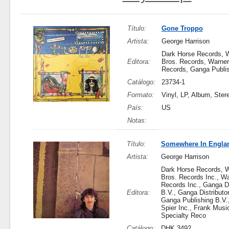
Título:
Gone Troppo
Artista:
George Harrison
Dark Horse Records, 
Editora:
Bros. Records, Warner
Records, Ganga Publis
Catálogo:
23734-1
Formato:
Vinyl, LP, Album, Ster
País:
US
Notas:
Título:
Somewhere In Engla
Artista:
George Harrison
Dark Horse Records, 
Bros. Records Inc., Wa
Records Inc., Ganga Di
Editora:
B.V., Ganga Distributor
Ganga Publishing B.V.,
Spier Inc., Frank Musi
Specialty Reco
Catálogo:
DHK 3492