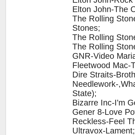
Elton John-Rock
Elton John-The 
The Rolling Ston
Stones;
The Rolling Ston
The Rolling Ston
GNR-Video Maria
Fleetwood Mac-T
Dire Straits-Brot
Needlework-,What
State);
Bizarre Inc-I'm 
Gener 8-Love Po
Reckless-Feel Th
Ultravox-Lament;