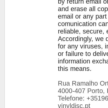
by return email 
and erase all cop
email or any part
comunication can
reliable, secure, 
Accordingly, we d
for any viruses,
or failure to deliv
information exc
this means.
Rua Ramalho Ort
4000-407 Porto, 
Telefone: +3519
vinyldisc.pt