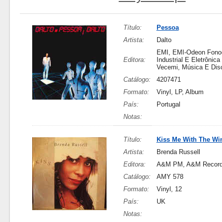
Título:
Pessoa
Artista:
Dalto
EMI, EMI-Odeon Fonog
Editora:
Industrial E Eletrônica 
Vecemi, Música E Dis
Catálogo:
4207471
Formato:
Vinyl, LP, Album
País:
Portugal
Notas:
Título:
Kiss Me With The Wi
Artista:
Brenda Russell
Editora:
A&M PM, A&M Recor
Catálogo:
AMY 578
Formato:
Vinyl, 12
País:
UK
Notas: