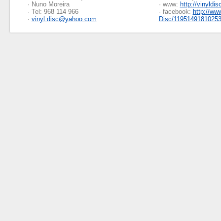
· Nuno Moreira
· www:
http://vinyldis
· Tel: 968 114 966
· facebook:
http://ww
·
vinyl.disc@yahoo.com
Disc/1195149181025