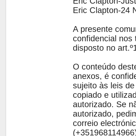
Eric Clapton-Jus
Eric Clapton-24 
A presente comu
confidencial nos 
disposto no art.
O conteúdo dest
anexos, é confide
sujeito às leis d
copiado e utiliza
autorizado. Se nã
autorizado, pedi
correio electróni
(+351968114966)