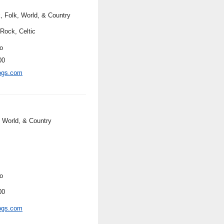
, Folk, World, & Country
 Rock, Celtic
o
00
ogs.com
, World, & Country
o
00
ogs.com