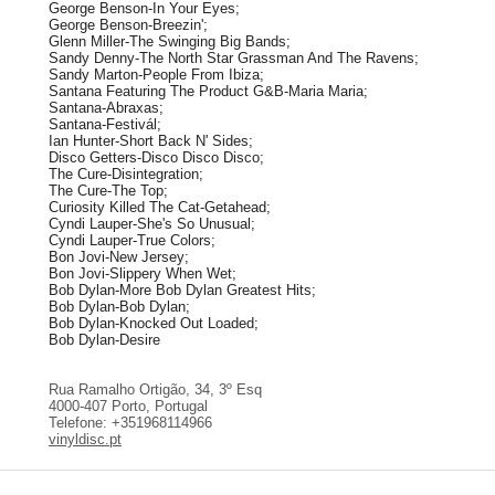
George Benson-In Your Eyes;
George Benson-Breezin';
Glenn Miller-The Swinging Big Bands;
Sandy Denny-The North Star Grassman And The Ravens;
Sandy Marton-People From Ibiza;
Santana Featuring The Product G&B-Maria Maria;
Santana-Abraxas;
Santana-Festivál;
Ian Hunter-Short Back N' Sides;
Disco Getters-Disco Disco Disco;
The Cure-Disintegration;
The Cure-The Top;
Curiosity Killed The Cat-Getahead;
Cyndi Lauper-She's So Unusual;
Cyndi Lauper-True Colors;
Bon Jovi-New Jersey;
Bon Jovi-Slippery When Wet;
Bob Dylan-More Bob Dylan Greatest Hits;
Bob Dylan-Bob Dylan;
Bob Dylan-Knocked Out Loaded;
Bob Dylan-Desire
Rua Ramalho Ortigão, 34, 3º Esq
4000-407 Porto, Portugal
Telefone: +351968114966
vinyldisc.pt