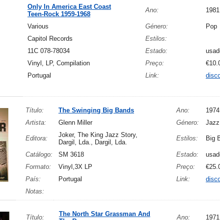
Only In America East Coast
Ano:
1981
Teen-Rock 1959-1968
Various
Género:
Pop
Capitol Records
Estilos:
11C 078-78034
Estado:
usad
Vinyl, LP, Compilation
Preço:
€10.
Portugal
Link:
disc
Título:
The Swinging Big Bands
Ano:
1974
Artista:
Glenn Miller
Género:
Jazz
Joker, The King Jazz Story,
Editora:
Estilos:
Big 
Dargil, Lda., Dargil, Lda.
Catálogo:
SM 3618
Estado:
usad
Formato:
Vinyl,3X LP
Preço:
€25.
País:
Portugal
Link:
disc
Notas:
The North Star Grassman And
Título:
Ano:
1971