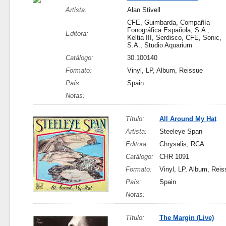
Artista:
Alan Stivell
CFE, Guimbarda, Compañía
Fonográfica Española, S.A.,
Editora:
Keltia III, Serdisco, CFE, Sonic,
S.A., Studio Aquarium
Catálogo:
30.100140
Formato:
Vinyl, LP, Album, Reissue
País:
Spain
Notas:
Título:
All Around My Hat
Artista:
Steeleye Span
Editora:
Chrysalis, RCA
Catálogo:
CHR 1091
Formato:
Vinyl, LP, Album, Reis
País:
Spain
Notas:
Título:
The Margin (Live)