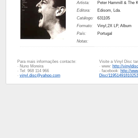
Artista:
Peter Hammill & The 
Editora:
Edisom, Lda.
Catálogo:
631105
Formato:
Vinyl,2X LP, Album
País:
Portugal
Notas:
Para mais informações contacte:
Visite a Vinyl Disc 
· Nuno Moreira
· www:
http://vinyldis
· Tel: 968 114 966
· facebook:
http://ww
·
vinyl.disc@yahoo.com
Disc/1195149181025