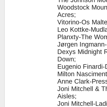
The Johnson Mou
Woodstock Moun
Acres;
Vitorino-Os Malt
Leo Kottke-Mudla
Planxty-The Wom
Jørgen Ingmann-
Dexys Midnight 
Down;
Eugenio Finardi-
Milton Nascimen
Anne Clark-Press
Joni Mitchell & 
Aisles;
Joni Mitchell-La