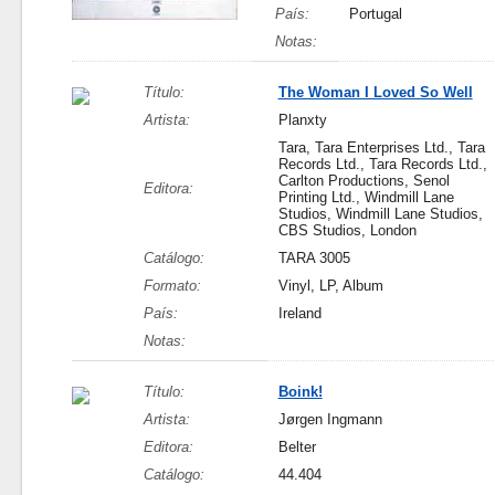
País:
Portugal
Notas:
Título:
The Woman I Loved So Well
Artista:
Planxty
Tara, Tara Enterprises Ltd., Tara
Records Ltd., Tara Records Ltd.,
Carlton Productions, Senol
Editora:
Printing Ltd., Windmill Lane
Studios, Windmill Lane Studios,
CBS Studios, London
Catálogo:
TARA 3005
Formato:
Vinyl, LP, Album
País:
Ireland
Notas:
Título:
Boink!
Artista:
Jørgen Ingmann
Editora:
Belter
Catálogo:
44.404