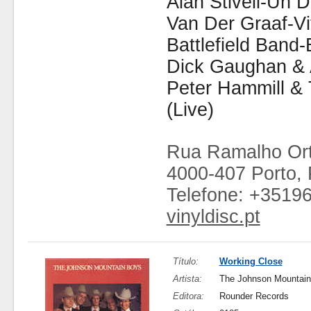
Alan Stivell-Un 
Van Der Graaf-Vit
Battlefield Band-
Dick Gaughan & A
Peter Hammill &
(Live)
Rua Ramalho Ort
4000-407 Porto, 
Telefone: +3519
vinyldisc.pt
Título:
Working Close
Artista:
The Johnson Mountai
Editora:
Rounder Records