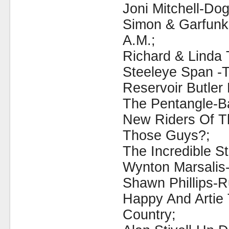
Joni Mitchell-Do
Simon & Garfunk
A.M.;
Richard & Linda 
Steeleye Span -
Reservoir Butler
The Pentangle-Ba
New Riders Of T
Those Guys?;
The Incredible S
Wynton Marsalis
Shawn Phillips-R
Happy And Artie
Country;