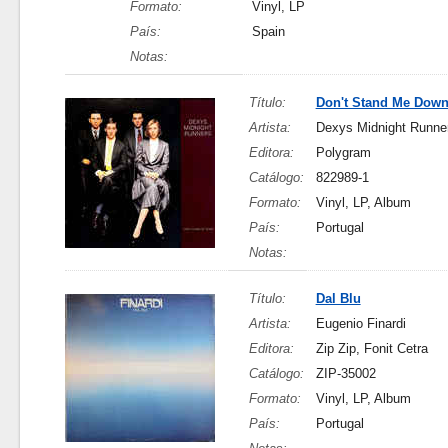
Formato:
Vinyl, LP
País:
Spain
Notas:
Título:
Don't Stand Me Dow
Artista:
Dexys Midnight Runne
Editora:
Polygram
Catálogo:
822989-1
Formato:
Vinyl, LP, Album
País:
Portugal
Notas:
Título:
Dal Blu
Artista:
Eugenio Finardi
Editora:
Zip Zip, Fonit Cetra
Catálogo:
ZIP-35002
Formato:
Vinyl, LP, Album
País:
Portugal