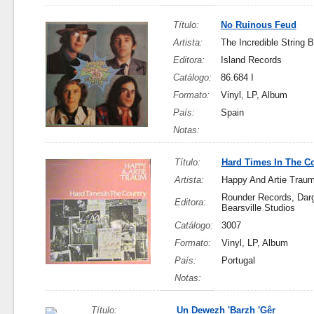
Título:
No Ruinous Feud
Artista:
The Incredible String 
Editora:
Island Records
Catálogo:
86.684 I
Formato:
Vinyl, LP, Album
País:
Spain
Notas:
Título:
Hard Times In The C
Artista:
Happy And Artie Trau
Rounder Records, Darg
Editora:
Bearsville Studios
Catálogo:
3007
Formato:
Vinyl, LP, Album
País:
Portugal
Notas:
Título:
Un Dewezh 'Barzh 'Gêr