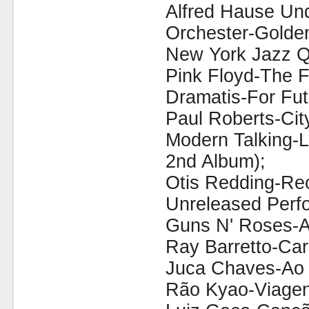
Alfred Hause Un
Orchester-Golde
New York Jazz Q
Pink Floyd-The F
Dramatis-For Fut
Paul Roberts-Cit
Modern Talking-L
2nd Album);
Otis Redding-Rec
Unreleased Perf
Guns N' Roses-Ap
Ray Barretto-Carn
Juca Chaves-Ao 
Rão Kyao-Viagen