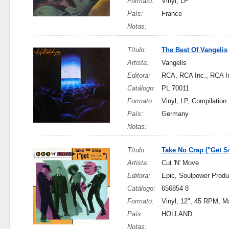
Formato:
Vinyl, LP
País:
France
Notas:
Título:
The Best Of Vangelis
Artista:
Vangelis
Editora:
RCA, RCA Inc., RCA I
Catálogo:
PL 70011
Formato:
Vinyl, LP, Compilation
País:
Germany
Notas:
Título:
Take No Crap ("Get S
Artista:
Cut 'N' Move
Editora:
Epic, Soulpower Produ
Catálogo:
656854 8
Formato:
Vinyl, 12", 45 RPM, M
País:
HOLLAND
Notas: