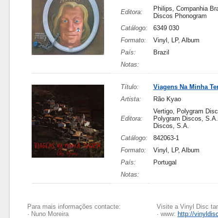
Philips, Companhia Bra
Editora:
Discos Phonogram
Catálogo:
6349 030
Formato:
Vinyl, LP, Album
País:
Brazil
Notas:
Título:
Viagens Na Minha Te
Artista:
Rão Kyao
Vertigo, Polygram Disc
Editora:
Polygram Discos, S.A.
Discos, S.A.
Catálogo:
842063-1
Formato:
Vinyl, LP, Album
País:
Portugal
Notas:
Para mais informações contacte:
Visite a Vinyl Disc 
· Nuno Moreira
· www:
http://vinyldis