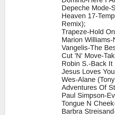
Domino-Here I A
Depeche Mode-St
Heaven 17-Tempt
Remix);
Trapeze-Hold On
Marion Williams-N
Vangelis-The Bes
Cut 'N' Move-Tak
Robin S.-Back It
Jesus Loves You
Wes-Alane (Tony
Adventures Of St
Paul Simpson-Eve
Tongue N Cheek
Barbra Streisand-