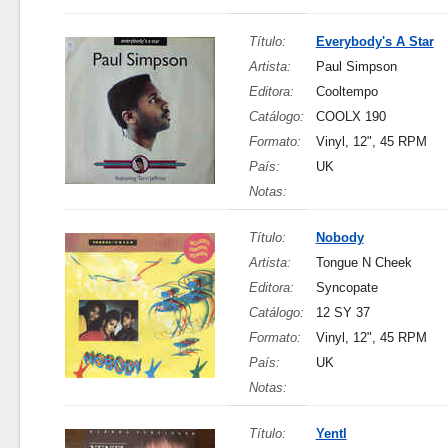
Título:
Everybody's A Star
Artista:
Paul Simpson
Editora:
Cooltempo
Catálogo:
COOLX 190
Formato:
Vinyl, 12", 45 RPM
País:
UK
Notas:
Título:
Nobody
Artista:
Tongue N Cheek
Editora:
Syncopate
Catálogo:
12 SY 37
Formato:
Vinyl, 12", 45 RPM
País:
UK
Notas:
Título:
Yentl