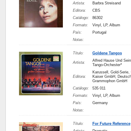
Artista:
Barbra Streisand
Editora:
CBS
Catálogo:
86302
Formato:
Vinyl, LP, Album
País:
Portugal
Notas:
Título:
Goldene Tangos
Alfred Hause Und Sei
Artista:
Tango-Orchester*
Karussell, Gold-Serie,
Editora:
Kaiser GmbH, Deutsc
Grammophon GmbH
Catálogo:
535 011
Formato:
Vinyl, LP, Album
País:
Germany
Notas:
Título:
For Future Reference
Artista:
Dramatis