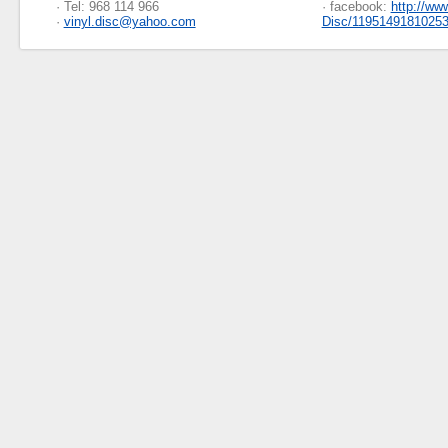
· Tel: 968 114 966
· facebook:
http://ww
·
vinyl.disc@yahoo.com
Disc/1195149181025