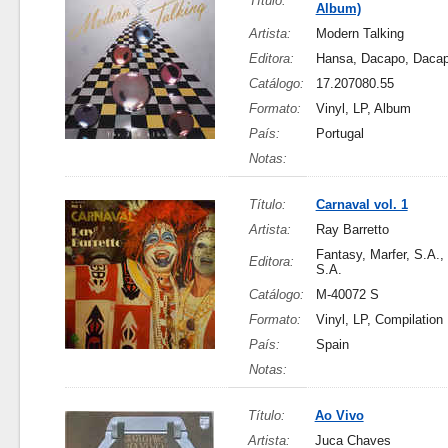
Título:
Album)
Artista:
Modern Talking
Editora:
Hansa, Dacapo, Daca
Catálogo:
17.207080.55
Formato:
Vinyl, LP, Album
País:
Portugal
Notas:
Título:
Carnaval vol. 1
Artista:
Ray Barretto
Fantasy, Marfer, S.A., 
Editora:
S.A.
Catálogo:
M-40072 S
Formato:
Vinyl, LP, Compilation
País:
Spain
Notas:
Título:
Ao Vivo
Artista:
Juca Chaves