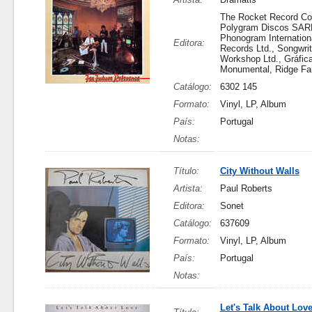
The Rocket Record C
Polygram Discos SAR
Phonogram Internation
Editora:
Records Ltd., Songwrit
Workshop Ltd., Gráfic
Monumental, Ridge Fa
Catálogo:
6302 145
Formato:
Vinyl, LP, Album
País:
Portugal
Notas:
Título:
City Without Walls
Artista:
Paul Roberts
Editora:
Sonet
Catálogo:
637609
Formato:
Vinyl, LP, Album
País:
Portugal
Notas:
Let's Talk About Lov