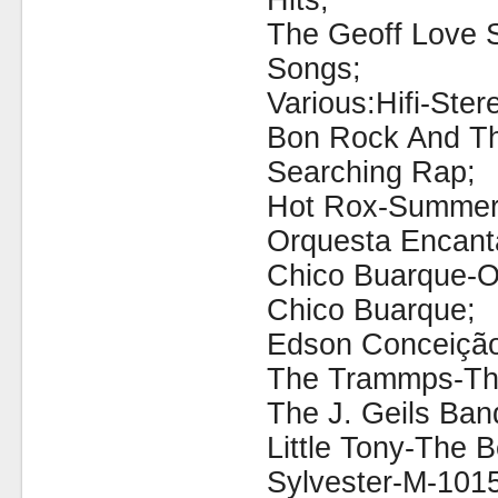
Hits;
The Geoff Love S
Songs;
Various:Hifi-Ster
Bon Rock And Th
Searching Rap;
Hot Rox-Summer
Orquesta Encan
Chico Buarque-O
Chico Buarque;
Edson Conceição
The Trammps-Th
The J. Geils Ba
Little Tony-The B
Sylvester-M-1015