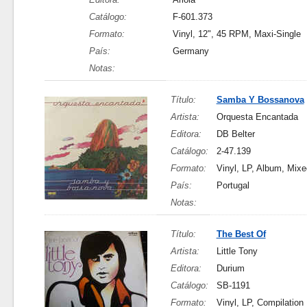
Catálogo:
F-601.373
Formato:
Vinyl, 12", 45 RPM, Maxi-Single
País:
Germany
Notas:
Título:
Samba Y Bossanova
Artista:
Orquesta Encantada
Editora:
DB Belter
Catálogo:
2-47.139
Formato:
Vinyl, LP, Album, Mixe
País:
Portugal
Notas:
Título:
The Best Of
Artista:
Little Tony
Editora:
Durium
Catálogo:
SB-1191
Formato:
Vinyl, LP, Compilation