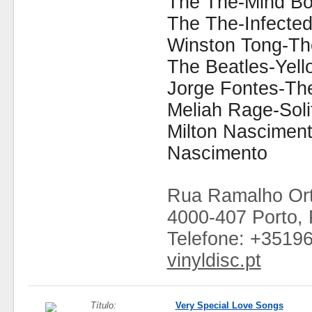
The The-Mind B
The The-Infected
Winston Tong-The
The Beatles-Yel
Jorge Fontes-The
Meliah Rage-Solit
Milton Nasciment
Nascimento
Rua Ramalho Ort
4000-407 Porto, 
Telefone: +3519
vinyldisc.pt
Título:
Very Special Love Songs