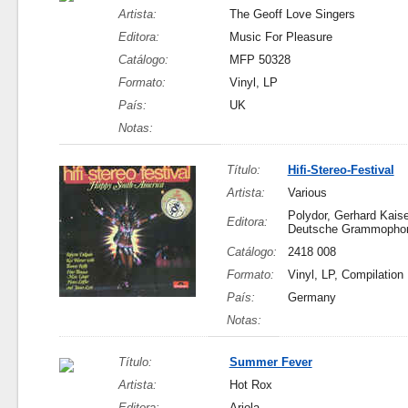
Artista:
The Geoff Love Singers
Editora:
Music For Pleasure
Catálogo:
MFP 50328
Formato:
Vinyl, LP
País:
UK
Notas:
Título:
Hifi-Stereo-Festival
Artista:
Various
Polydor, Gerhard Kai
Editora:
Deutsche Grammopho
Catálogo:
2418 008
Formato:
Vinyl, LP, Compilation
País:
Germany
Notas:
Título:
Summer Fever
Artista:
Hot Rox
Editora:
Ariola