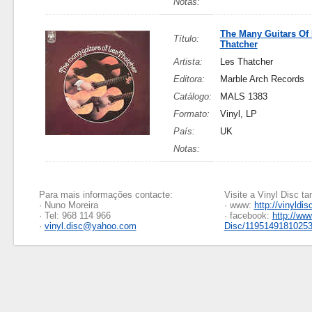
Notas:
The Many Guitars Of
Título:
Thatcher
Artista:
Les Thatcher
Editora:
Marble Arch Records
Catálogo:
MALS 1383
Formato:
Vinyl, LP
País:
UK
Notas:
Para mais informações contacte:
Visite a Vinyl Disc 
· Nuno Moreira
· www:
http://vinyldis
· Tel: 968 114 966
· facebook:
http://ww
·
vinyl.disc@yahoo.com
Disc/1195149181025